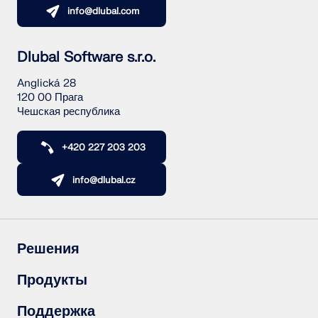
info@dlubal.com
Dlubal Software s.r.o.
Anglická 28
120 00 Прага
Чешская республика
+420 227 203 203
info@dlubal.cz
Решения
Железобетонные конструкции
Продукты
Стальные конструкции
Деревянные конструкции
RFEM 6
Поддержка
Стальные соединения