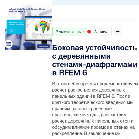
Документация по API
Указатель
Реализованные
Запись
Начало работы
Боковая устойчивость
Применение
с деревянными
Объекты моделей
стенами-диафрагмами
Подписки и цены
в RFEM 6
Примеры
В этом вебинаре мы продемонстрируем
расчет раскрепления деревянных
панельных зданий в RFEM 6. После
краткого теоретического введения мы
МКЭ для стальных соединений
сравним распространенные
практические методы, рассмотрим
Проектирование и анализ стальных соединений с
расчет деревянных панельных стен и
использованием CBFEM, в соответствии с EN 1993‑1‑8
обсудим влияние проемов в стенах на
и AISC 360, полностью интегрированы в RFEM 6 для
раскрепление. В заключение мы
более быстрых и точных структурных рабочих