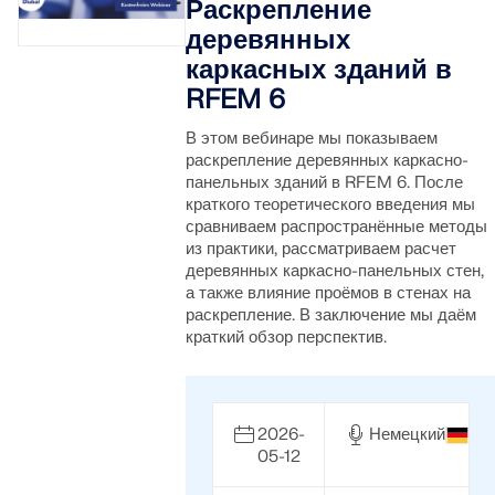
Раскрепление
быстрого определения снеговых нагрузок, скоростей
деревянных
ветра и сейсмических данных.
каркасных зданий в
RFEM 6
ПРОВЕРИТЬ ЗОНЫ НАГРУЗКИ
В этом вебинаре мы показываем
раскрепление деревянных каркасно-
панельных зданий в RFEM 6. После
краткого теоретического введения мы
сравниваем распространённые методы
из практики, рассматриваем расчет
деревянных каркасно-панельных стен,
а также влияние проёмов в стенах на
раскрепление. В заключение мы даём
краткий обзор перспектив.
2026-
Немецкий
Устаревшие продукты
05-12