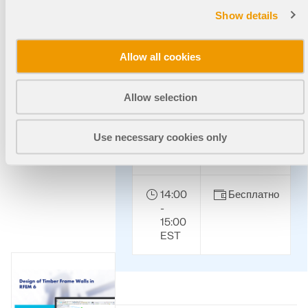
2024 в программе RFEM 6 (США)
Show details
В этом вебинаре будет представлен
расчет масс деревянных конструкций
Allow all cookies
по норме NDS 2024 в программе RFEM
6.
Allow selection
Use necessary cookies only
2024-
English
12-18
(US)
14:00
Бесплатно
-
15:00
EST