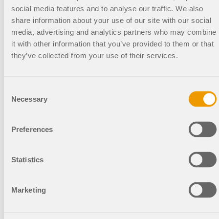
02-06
social media features and to analyse our traffic. We also
share information about your use of our site with our social
14:00
Бесплатно
media, advertising and analytics partners who may combine
-
it with other information that you’ve provided to them or that
15:00
they’ve collected from your use of their services.
CET
Consent
Necessary
Selection
Реализованные
Запись
Preferences
Расчет деревянных
Statistics
конструкций по норме
NDS 2024 в программе
RFEM 6 (США)
Marketing
Бесплатный онлайн семинар | Расчет
деревянных конструкций по норме NDS