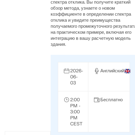
премиальными услугами для пользователей договора
поддержку в течение всего периода обучения.
спектра отклика. Вы получите краткий
Присоединяйтесь к мировому лидеру в области
на обслуживание Pro.
обзор метода, узнаете о новом
инженерного программного обеспечения и поднимите
коэффициенте в определении спектра
СВЯЗАТЬСЯ С САППОРТОМ
свою карьеру на новые высоты.
ПОЛУЧИТЬ БЕСПЛАТНУЮ ЛИЦЕНЗИЮ
отклика и увидите преимущества
RWIND 3
ПОЛУЧИТЬ ПОДДЕРЖКУ
получаемого промежуточного результат
на практическом примере, включая его
ОТКРЫТЫЕ ВАКАНСИИ
интеграцию в вашу расчетную модель
CFD-программное обеспечение для цифровых
здания.
аэродинамических труб
Подробнее
2026-
Английский
06-
03
Dlubal API
2:00
Бесплатно
PM -
Ваш портал в параметрическое моделирование и
3:00
автоматизацию
PM
CEST
Открыть для себя API