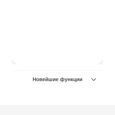
рабочих процессов.
ПОДРОБНЕЕ
Новейшие функции
Инструмент геозоны
Онлайн-сервис Dlubal предоставляет карты зон для