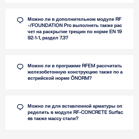
различными размерами, готовых к строительству,
Узнать больше
модуль предлагает решение для расчёта
подколонника. Здесь же можно изменить
Можно ли в дополнительном модуле RF
количество, положение, диаметр и шаг
-/FOUNDATION Pro выполнять также рас
используемых арматурных стержней. Кроме того,
чет на раскрытие трещин по норме EN 19
можно задать форму применяемых связей.
92‑1‑1, раздел 7.3?
Размеры фундаментной плиты и подколонника
могут быть определены дополнительным модулем
или могут быть заданы пользователем. Наглядные
окна отображают результаты каждого
Можно ли в программе RFEM рассчитать
выполненного расчета, включая все
железобетонную конструкцию также по а
промежуточные значения. Они затем включены в
встрийской норме ÖNORM?
уменьшенный протокол результатов, который
обеспечивает достоверный расчет конструкций.
Узнать больше
Можно ли для вставленной арматуры оп
ределить в модуле RF-CONCRETE Surfac
es также массу стали?