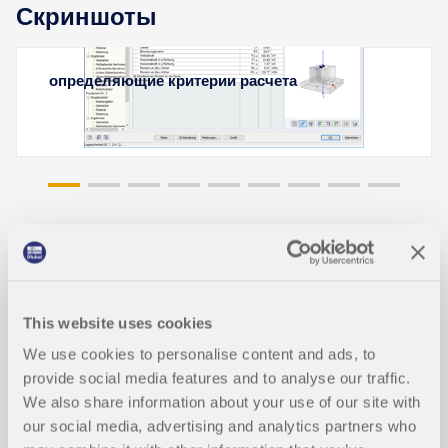
die Fundamentabmessungen für alle fünf
Скриншоты
Fundamenttypen in einer benutzerdefinierten
Bibliothek mit Fundamentvorlagen gespeichert und
in anderen Modellen wieder verwendet werden.
определяющие критерии расчета
В модуле RF-/FOUNDATION Pro для расчета
Узнать больше
фундаментов всегда требуется для различных
расчетных ситуаций (STR, GEO, UPL или EQU)
определение соответствующей нагрузки
(загружения, сочетания нагрузок или расчетного
In RF-/FUND Pro wird nach dem Bemessen des
сочетания).
Fundaments ein Bewehrungsplan ausgegeben, in
welchem alle notwendigen Positionen des
Bewehrungsstahls dokumentiert sind.
Узнать больше
Функции продуктов
Узнать больше
This website uses cookies
RF-FOUNDATION Pro (английская
We use cookies to personalise content and ads, to
версия) | Характеристики
provide social media features and to analyse our traffic.
We also share information about your use of our site with
our social media, advertising and analytics partners who