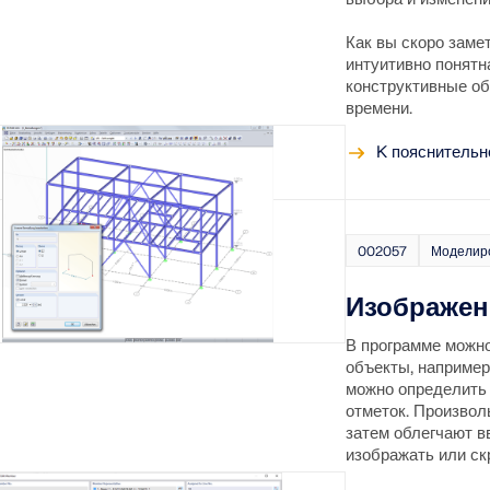
Как вы скоро заме
интуитивно понятн
конструктивные об
времени.
K пояснительн
002057
Моделиро
Изображен
В программе можно
объекты, например
можно определить 
отметок. Произво
затем облегчают в
изображать или ск