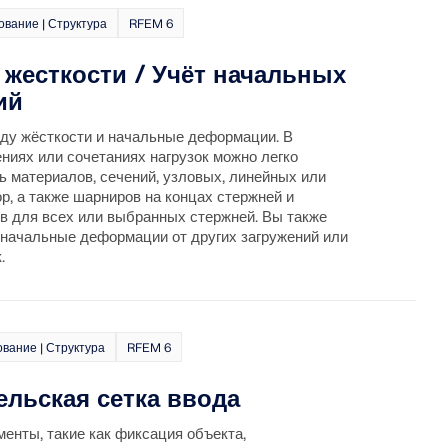
вание | Структура
RFEM 6
 жесткости / Учёт начальных
ий
иду жёсткости и начальные деформации. В
ниях или сочетаниях нагрузок можно легко
ь материалов, сечений, узловых, линейных или
р, а также шарниров на концах стержней и
в для всех или выбранных стержней. Вы также
начальные деформации от других загружений или
.
вание | Структура
RFEM 6
ельская сетка ввода
енты, такие как фиксация объекта,