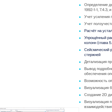
Определение де
1992-1-1, 7.4.3,
Учет усиления 
Учет ползучест
Расчёт на устал
Упрощённый рас
колонн (глава 5.
Сейсмический р
стержней
Детализация пр
Вывод подробно
обеспечения оп
Возможность оп
Визуализация б
Создание 2D ди
Визуализация п
взаимодействи