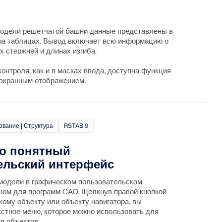
модели решетчатой башни данные представлены в
ра таблицах. Вывод включает всю информацию о
ГРУЗКИ
х стержней и длинах изгиба.
контроля, как и в масках ввода, доступна функция
оэкранным отображением.
вание | Структура
RSTAB 9
о понятный
ельский интерфейс
 модели в графическом пользовательском
ном для программ CAD. Щелкнув правой кнопкой
ому объекту или объекту навигатора, вы
кстное меню, которое можно использовать для
я объектов.