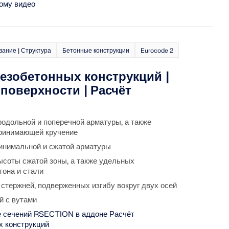
ому видео
ание | Структура
Бетонные конструкции
Eurocode 2
лезобетонных конструкций |
поверхности | Расчёт
одольной и поперечной арматуры, а также
принимающей кручение
инимальной и сжатой арматуры
соты сжатой зоны, а также удельных
она и стали
 стержней, подверженных изгибу вокруг двух осей
й с вутами
е сечений RSECTION в аддоне Расчёт
х конструкций