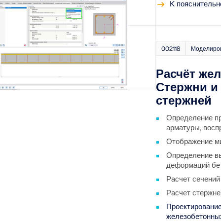
K пояснительн
002118
Моделиров
Расчёт же
Стержни и 
стержней
Определение пр
арматуры, вос
Отображение м
Определение вы
деформаций бет
Расчет сечений
Расчет стержне
Проектировани
железобетонны