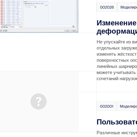
002026
Моделиро
Изменение
деформац
Не упускайте из в
отдельных загруже
изменять жёсткост
поверхностных опо
линейных шарниро
можете учитывать 
сочетаний нагрузок
002001
Моделиро
Пользоват
Различные инструм