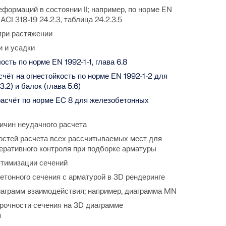
формаций в состоянии II; например, по норме EN
 и ACI 318-19 24.2.3, таблица 24.2.3.5
при растяжении
и и усадки
ость по норме EN 1992-1-1, глава 6.8
чёт на огнестойкость по норме EN 1992-1-2 для
3.2) и балок (глава 5.6)
асчёт по норме EC 8 для железобетонных
ичин неудачного расчета
стей расчета всех рассчитываемых мест для
еративного контроля при подборке арматуры
тимизации сечений
етонного сечения с арматурой в 3D рендеринге
аграмм взаимодействия; например, диаграмма MN
рочности сечения на 3D диаграмме
я