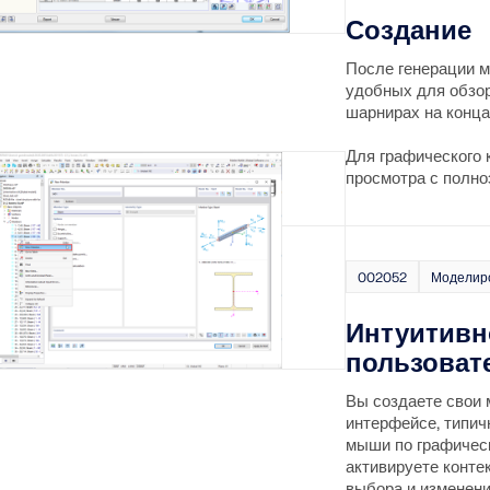
и сейсмических данных.
Создание
После генерации 
удобных для обзо
ПРОВЕРИТЬ ЗОНЫ НА
шарнирах на конца
Для графического 
просмотра с полн
002052
Моделиро
Интуитивн
пользоват
Вы создаете свои
интерфейсе, типич
мыши по графическ
активируете конте
выбора и изменени