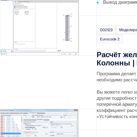
Вывод диаграм
002123
Моделиро
Eurocode 2
Расчёт же
Колонны |
Программа делает 
необходимо рассч
Вы можете легко з
другие подробност
поперечной армату
коэффициент расчё
«Устойчивость кон