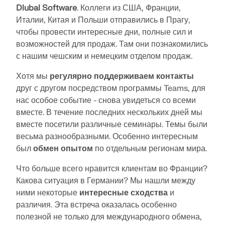
НАЧАТЬ
вашим личным данным.
Dlubal Software
. Коллеги из США, Франции,
Раскройте, как наша команда формирует будущее
ОТКРЫТЬ МОДЕЛИ
НАШИ ЗАКАЗЧИКИ
Италии, Китая и Польши отправились в Прагу,
инженерии. Узнайте об инновациях, росте и
Надстройки
захватывающих задачах.
чтобы провести интересные дни, полные сил и
API Dlubal
возможностей для продаж. Там они познакомились
ВОЙТИ
Дополнительные расчёты
с нашим чешским и немецким отделом продаж.
ВАШИ КАРЬЕРНЫЕ ВОЗМОЖНОСТИ
Новый сервис Dlubal API (gRPC) предоставляет вам
Динамический расчёт
гибкий интерфейс для программного обеспечения
СОЗДАТЬ УЧЁТНУЮ ЗАПИСЬ
Хотя мы
регулярно поддерживаем контакты
Специальные решения
для статического анализа на основе Python и C#, с
друг с другом посредством программы Teams, для
Откройте силу инноваций
прямым доступом ко всем продуктам Dlubal.
Расчёт
нас особое событие - снова увидеться со всеми
Быстрые ответы
Откройте для себя передовые инструменты и
вместе. В течение последних нескольких дней мы
усовершенствования, разработанные для
НАЧАЛО РАБОТЫ С API
Найдите быстрые ответы на распространенные
вместе посетили различные семинары. Темы были
повышения эффективности вашего инженерного
вопросы о программном обеспечении Dlubal. Ищите
весьма разнообразными. Особенно интересным
рабочего процесса.
Pусский
или фильтруйте сотни FAQ, чтобы решить проблемы
был
обмен опытом
по отдельным регионам мира.
RSECTION 1
в кратчайшие сроки.
Бесплатные программы расчёта
ОЗНАКОМИТЬСЯ С НОВЫМИ ФУНКЦИЯМИ
Что больше всего нравится клиентам во Франции?
Зона Dlubal с бесплатными
конструкций для студентов
Знакомство с экспертами
Пользовательский расчёт сечений
Какова ситуация в Германии? Мы нашли между
ПРОСМОТРЕТЬ FAQ
предложениями
Тысячи студентов по всему миру уже пользуются
ними некоторые
интересные сходства
и
Наши преданные делу инженеры готовы помочь вам
преимуществами программного обеспечения Dlubal.
Получите экспертную помощь, когда она вам нужна.
различия. Эта встреча оказалась особенно
Подробнее
с моделированием, проектированием и
Получайте бесплатный доступ, обучение и
Наслаждайтесь бесплатной помощью ИИ,
полезной не только для международного обмена,
техническими задачами — в любое время и в любом
Найдите свою работу мечты
экспертную поддержку в течение всего периода
поддержкой по электронной почте, живыми