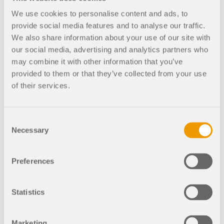
рабочих процессов.
Международный семинар по продажам в Праге 2023
We use cookies to personalise content and ads, to
provide social media features and to analyse our traffic.
ПОДРОБНЕЕ
We also share information about your use of our site with
our social media, advertising and analytics partners who
Автор
may combine it with other information that you’ve
provided to them or that they’ve collected from your use
of their services.
Luisa Mannheim, B.A.
Маркетинг
Consent
Луиза работает копирайтером и
Necessary
Selection
ведет блог Dlubal. При этом она
создает редакционный контент,
Компания
Тенденции
RFEM 6
тексты и заголовки и следит за
Preferences
единообразным языковым
оформлением публикаций.
Мастерская продаж
Филадельфия
Торговая встреча
Statistics
Инструмент геозоны
Онлайн-сервис Dlubal предоставляет карты зон для
Marketing