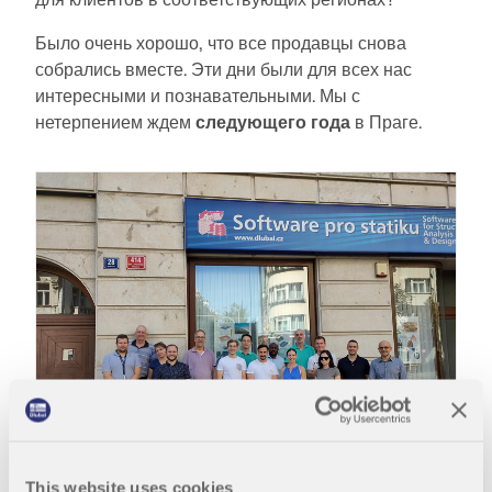
для клиентов в соответствующих регионах?
Было очень хорошо, что все продавцы снова
Документация по API
собрались вместе. Эти дни были для всех нас
интересными и познавательными. Мы с
Указатель
нетерпением ждем
следующего года
в Праге.
Начало работы
Применение
Объекты моделей
Подписки и цены
Примеры
МКЭ для стальных соединений
Проектирование и анализ стальных соединений с
использованием CBFEM, в соответствии с EN
1993‑1‑8 и AISC 360, полностью интегрированы в
This website uses cookies
RFEM 6 для более быстрых и точных структурных