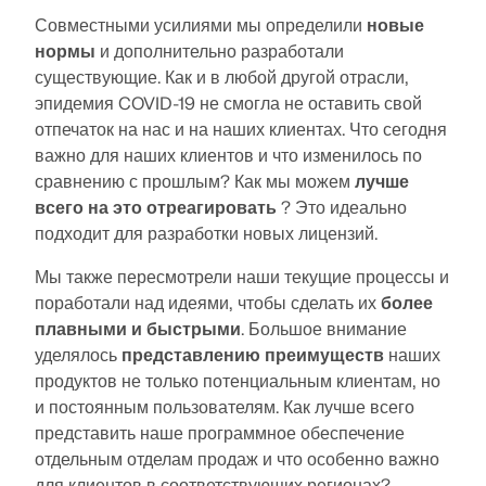
месте.
обучения.
вебинарами и премиальными услугами для
Совместными усилиями мы определили
новые
Присоединяйтесь к мировому лидеру в области
пользователей договора на обслуживание Pro.
инженерного программного обеспечения и поднимите
нормы
и дополнительно разработали
СВЯЗАТЬСЯ С САППОРТОМ
свою карьеру на новые высоты.
ПОЛУЧИТЬ БЕСПЛАТНУЮ ЛИЦЕНЗИЮ
RWIND 3
существующие. Как и в любой другой отрасли,
ПОЛУЧИТЬ ПОДДЕРЖКУ
эпидемия COVID-19 не смогла не оставить свой
отпечаток на нас и на наших клиентах. Что сегодня
ОТКРЫТЫЕ ВАКАНСИИ
CFD-программное обеспечение для цифровых
важно для наших клиентов и что изменилось по
аэродинамических труб
сравнению с прошлым? Как мы можем
лучше
всего на это отреагировать
? Это идеально
Подробнее
подходит для разработки новых лицензий.
Мы также пересмотрели наши текущие процессы и
поработали над идеями, чтобы сделать их
более
плавными и быстрыми
. Большое внимание
Dlubal API
уделялось
представлению преимуществ
наших
продуктов не только потенциальным клиентам, но
Ваш портал в параметрическое моделирование и
и постоянным пользователям. Как лучше всего
автоматизацию
представить наше программное обеспечение
отдельным отделам продаж и что особенно важно
Открыть для себя API