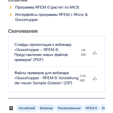
Программа RFEM 6 (расчёт по МКЭ)
Интерфейсы программы RFEM с Rhino &
Grasshopper
Скачивания
Слайды презентации к вебинару
«Grasshopper – RFEM 6:
1,19
Представление новых файлов
MB
примеров" (PDF)
Файлы примеров для вебинара
2,53
«Grasshopper - RFEM 6: Vorstellung
MB
der neuen Sample-Dateien" (ZIP)
Английский
Вебинар
Реализованные
RFEM 6
Информ