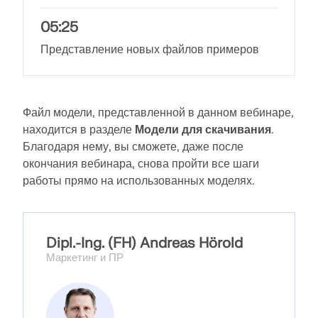
05:25
Документация по API
Представление новых файлов примеров
Указатель
Начало работы
Файл модели, представленной в данном вебинаре,
Применение
находится в разделе
Модели для скачивания
.
Объекты моделей
Благодаря нему, вы сможете, даже после
Подписки и цены
окончания вебинара, снова пройти все шаги
работы прямо на использованных моделях.
Примеры
Dipl.-Ing. (FH) Andreas Hörold
МКЭ для стальных соединений
Маркетинг и ПР
Проектирование и анализ стальных соединений с
использованием CBFEM, в соответствии с EN
1993‑1‑8 и AISC 360, полностью интегрированы в
RFEM 6 для более быстрых и точных структурных