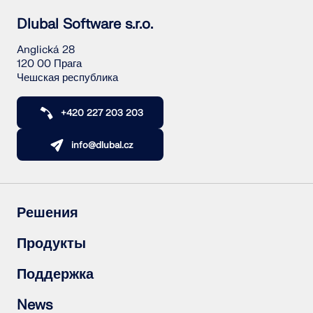
Dlubal Software s.r.o.
Anglická 28
120 00 Прага
Чешская республика
+420 227 203 203
info@dlubal.cz
Решения
Железобетонные конструкции
Продукты
Стальные конструкции
Деревянные конструкции
RFEM 6
Поддержка
Стальные соединения
RSTAB 9
RSECTION 1
Часто задаваемые вопросы (FAQ)
News
RWIND 3