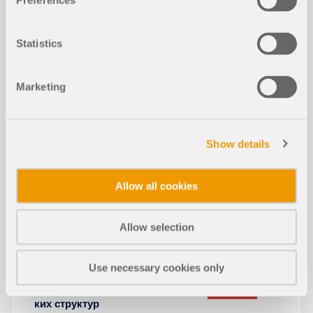
Preferences
Модели для скачивания
Statistics
568x
Marketing
Спортивный зал Corni в Модене
Show details
Allow all cookies
Allow selection
Статьи из базы знаний
Use necessary cookies only
Использование интерфейса Grass
hopper для расчёта параметричес
НОВЫЕ
ких структур