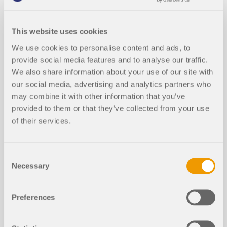
Расчёт стальных соединений в RF
This website uses cookies
EM 6
We use cookies to personalise content and ads, to
Понимание жёсткости стальных соединений имеет
решающее значение в структурном
provide social media features and to analyse our traffic.
проектировании. Часто соединения
We also share information about your use of our site with
рассматриваются как строго шарнирные или
our social media, advertising and analytics partners who
жёсткие, но это может привести к неэкономичным
may combine it with other information that you’ve
или даже опасным проверкам дизайна. Узнайте, как
Скриншоты
provided to them or that they’ve collected from your use
RFEM и надстройка Steel Joints от Dlubal
Software помогают проверять жёсткость
of their services.
соединений и момент сопротивления, обеспечивая
FAQ 5785, Изображение 3 | Окно «Детали
более безопасные и экономичные проверки
Преимущество дополнения RFEM 6 Steel Joints
расчёта» для выбора соответствующего
дизайна.
заключается в том, что вы можете анализировать
Consent
сочетание нагрузок
стальные соединения с помощью КЭ-модели, для
Necessary
Selection
Узнать больше
которой моделирование выполняется полностью
автоматически в фоновом режиме. Ввод
компонентов стальных соединений, которые
В RFEM 6 стальные соединения задаются как
Preferences
управляют моделированием, можно выполнить
система элементов. Новый аддон Стальные
путем определения компонентов вручную или с
соединения имеет целый ряд универсальных
помощью доступных шаблонов в библиотеке.
базовых элементов (пластины, сварные швы,