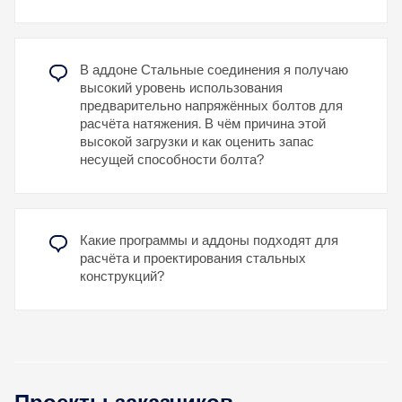
Усталостная прочность:
устойчивы к
усталости.
Простота монтажа:
их относительно легко
собрать и разобрать.
В аддоне Стальные соединения я получаю
Расчет и проектирование
высокий уровень использования
Расчет преднапряженных болтов выполняется в
предварительно напряжённых болтов для
RFEM с использованием расчетной модели КЭ,
расчёта натяжения. В чём причина этой
созданной с помощью аддона «Стальные
высокой загрузки и как оценить запас
соединения». Он учитывает силу смыкания, трение
несущей способности болта?
между конструктивными элементами, прочность
болтов на сдвиг и несущую способность
конструктивных элементов. Расчет выполняется
по норме DIN EN 1993-1-8 (Еврокод 3) или по
Какие программы и аддоны подходят для
американской норме ANSI/AISC 360-16.
расчёта и проектирования стальных
Созданную расчетную модель, включая
конструкций?
результаты, можно сохранить и использовать в
качестве независимой модели RFEM.
Узнать больше