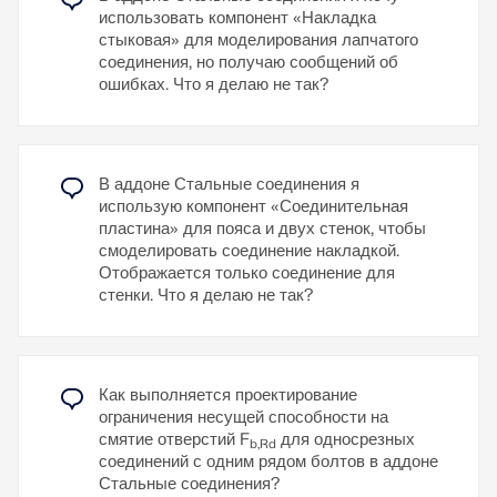
сил между соединяемыми конструктивными
помощью около 50 компонентов. Модель создана
использовать компонент «Накладка
элементами. Эта сжимающая сила вызывает
по реальному примеру использования в
стыковая» для моделирования лапчатого
трение между элементами конструкции, которое
конструкции.
соединения, но получаю сообщений об
обеспечивает передачу сил.
ошибках. Что я делаю не так?
Узнать больше
Функциональность
Предварительно напряженные болты
растягиваются с определенным крутящим
моментом, который растягивает их и создает
В аддоне Стальные соединения я
растягивающую силу. Эта растягивающая сила
использую компонент «Соединительная
передается к соединяемым элементам и приводит
пластина» для пояса и двух стенок, чтобы
к высокому усилию смыкания. Сила смыкания
смоделировать соединение накладкой.
предотвращает ослабление соединения и
Отображается только соединение для
обеспечивает надежную передачу сил.
стенки. Что я делаю не так?
Преимущества
Высокая несущая способность:
болты с
Как выполняется проектирование
предварительным натяжением могут
ограничения несущей способности на
передавать большие силы.
смятие отверстий F
для односрезных
b,Rd
Низкодеформационные:
минимизируют
соединений с одним рядом болтов в аддоне
деформацию соединения.
Стальные соединения?