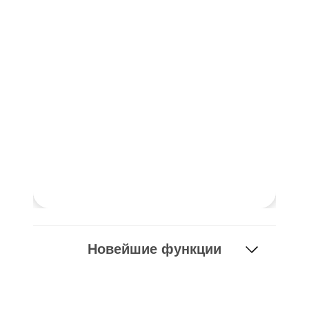
Указатель
Начало работы
Применение
Объекты моделей
Подписки и цены
Примеры
МКЭ для стальных соединений
Проектирование и анализ стальных соединений с исполь
в соответствии с EN 1993‑1‑8 и AISC 360, полностью инте
RFEM 6 для более быстрых и точных структурных рабочи
Новейшие функции
ПОДРОБНЕЕ