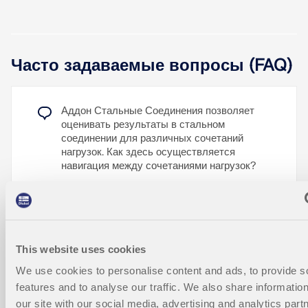
В надстройке «Стальные соединения» вам, помимо
расчёта начальной жёсткости стального
Часто задаваемые вопросы (FAQ)
соединения, также доступно определение
нелинейной диаграммы жёсткости. Эти диаграммы
жёсткости используются при генерации
Аддон Стальные Соединения позволяет
глобальных шарниров.
С помощью компонента «Стыковая пластина» вы
оценивать результаты в стальном
можете в аддоне Стальное соединение легко
соединении для различных сочетаний
Узнать больше
создавать болтовые соединительные накладки
нагрузок. Как здесь осуществляется
или подобные соединительные узлы.
навигация между сочетаниями нагрузок?
Узнать больше
В аддоне Стальные соединения теперь есть
возможность, помимо сечений из базы данных,
В стыке стальной конструкции я не могу
также создавать и рассчитывать сечения
выбрать определенный лист и получаю
This website uses cookies
RSECTION.
сообщение об ошибке «Не определён
присоединённый лист» в проверке на
We use cookies to personalise content and ads, to provide s
Узнать больше
правильность, хотя лист существует и
features and to analyse our traffic. We also share informatio
определен. С чем это может быть связано?
our site with our social media, advertising and analytics pa