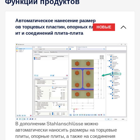
Функции продуктов
Узнать больше
исследовательской конечно-элементной моделью
(ROFEM), которая ранее была верифицирована
экспериментальными испытаниями (1).
Автоматическое нанесение размер
ов торцевых пластин, опорных пл
НОВЫЕ
Узнать больше
ит и соединений плита-плита
В дополнении Stahlanschlüsse можно
автоматически наносить размеры на торцевые
плиты, опорные плиты, а также на соединения