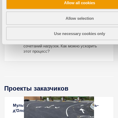
косынкой из двух двутавровых балок с
Allow all cookies
помощью аддона Стальные соединения (, .
Как можно его смоделировать?
Allow selection
Use necessary cookies only
Расчёт стального соединения занимает
много времени для многочисленных
сочетаний нагрузок. Как можно ускорить
этот процесс?
Проекты заказчиков
Мультиэнергетическая станция в Ле Сабль-
д'Олонн, Франция