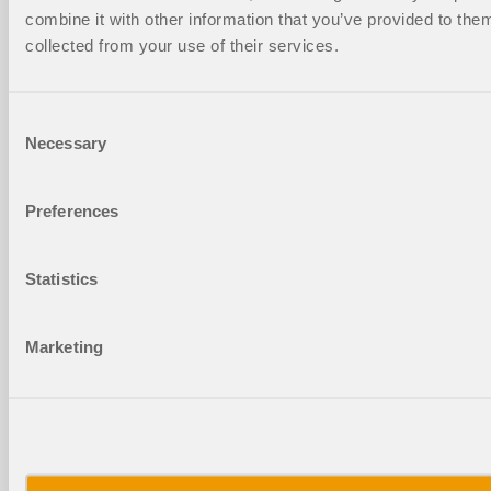
combine it with other information that you’ve provided to them
collected from your use of their services.
В аддоне Стальные соединения я
использую компонент «Соединительная
Consent
пластина» для пояса и двух стенок, чтобы
Necessary
смоделировать соединение накладкой.
Selection
Отображается только соединение для
стенки. Что я делаю не так?
Preferences
Statistics
Как выполняется проектирование
ограничения несущей способности на
смятие отверстий F
для односрезных
b,Rd
Marketing
соединений с одним рядом болтов в аддоне
Стальные соединения?
Я хочу рассчитать стыковое соединение с