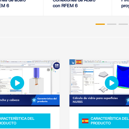
nes de acero
Conexiones de Acero
PIK
EM 6
con RFEM 6
pro
ins
ARACTERÍSTICA DEL
CARACTERÍSTICA DEL
RODUCTO
PRODUCTO