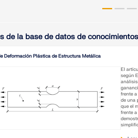
os de la base de datos de conocimiento
de Deformación Plástica de Estructura Metálica
El artíc
según E
análisis
gananci
frente a
de una 
que el 
frente 
demostr
simplifi