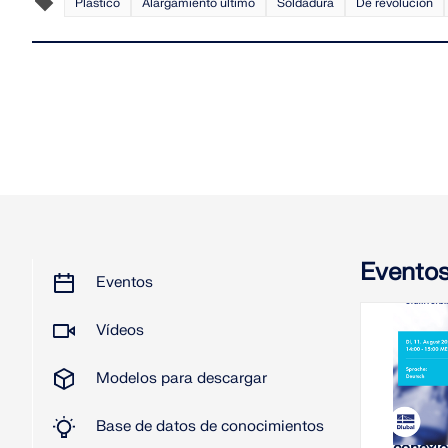
Plástico
Alargamiento último
Soldadura
De revolución
Evento
Eventos
Vídeos
11-0
Modelos para descargar
S
Base de datos de conocimientos
Análisis