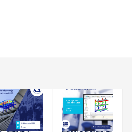
25-08-2026 - 26-08-
01-09-2026
2026
CONFERENCIA
SEMINARIO WEB
 Conferencia Técnica
Cálculo de acero en el