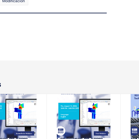
Modificación
s
8-2026
13-08-2026
EMINARIO WEB
SEMINARIO WEB
 de rigidez de
Análisis de rigidez de
XII