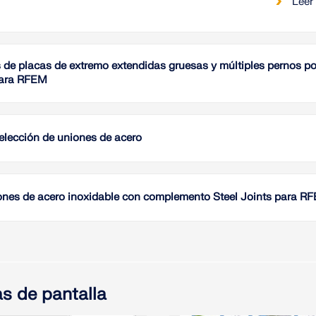
Leer
s de placas de extremo extendidas gruesas y múltiples pernos p
para RFEM
Este est
impleme
extendid
elección de uniones de acero
comport
se eval
En el m
(EC-3) 
se debe
orienta
Especia
nes de acero inoxidable con complemento Steel Joints para R
validad
que req
conexio
Este est
ofrece 
Leer
tal com
explica
conexio
conexio
y el re
disposi
s de pantalla
con un 
Leer
investi