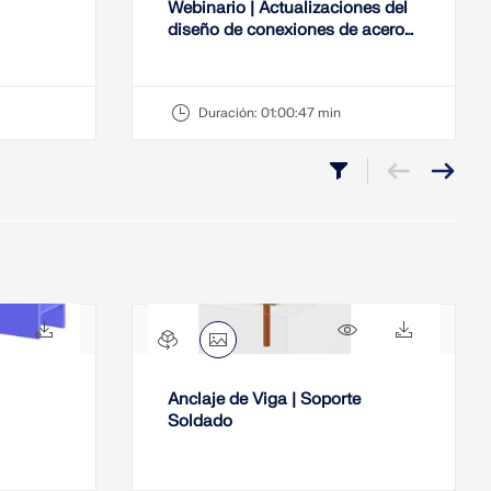
Webinario | Actualizaciones del
diseño de conexiones de acero
según AISC 360-22 en RFEM 6
Duración:
01:00:47 min
508x
19x
595x
12x
Anclaje de Viga | Soporte
Soldado