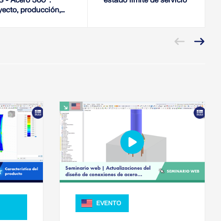
S - Acero 360°:
estado límite de servicio
yecto, producción,
talación
EVENTO