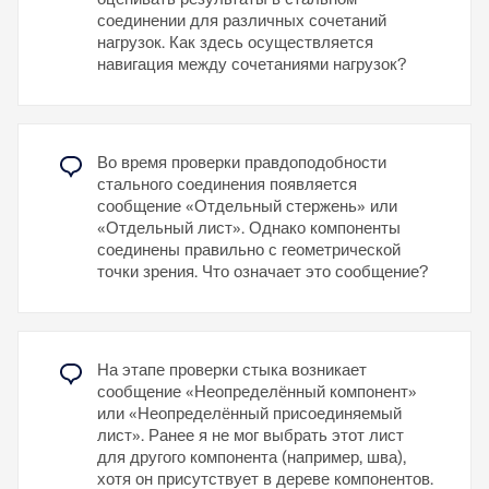
альтернативную модель стального соединения, а
соединении для различных сочетаний
также установить шарнирное опирание или
Узнать больше
нагрузок. Как здесь осуществляется
нагрузить только отдельные компоненты.
навигация между сочетаниями нагрузок?
Это позволяет гибко создавать модели и не
Аддон Стальные соединения также можно
учитывать нежелательные внутренние силы.
использовать через API. Это включает создание,
редактирование и удаление соединительных узлов
Узнать больше
или их компонентов, вычисление и считывание
Во время проверки правдоподобности
результатов.
стального соединения появляется
сообщение «Отдельный стержень» или
«Отдельный лист». Однако компоненты
Узнать больше
соединены правильно с геометрической
точки зрения. Что означает это сообщение?
На этапе проверки стыка возникает
сообщение «Неопределённый компонент»
или «Неопределённый присоединяемый
лист». Ранее я не мог выбрать этот лист
для другого компонента (например, шва),
хотя он присутствует в дереве компонентов.