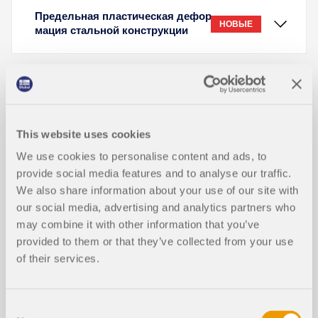
Предельная пластическая дефор
НОВЫЕ
мация стальной конструкции
Анализ толстых удлиненных опор
ных пластин и нескольких болтов
НОВЫЕ
в ряду с помощью аддона «Сталь
ной узел» для RFEM
This website uses cookies
We use cookies to personalise content and ads, to
provide social media features and to analyse our traffic.
В статье рассматривается предел пластической
Предварительный расчет стальн
деформации 5% в соответствии с EN 1993-1-5
We also share information about your use of our site with
НОВЫЕ
ых соединений
(Приложение C) как расчетный критерий для
our social media, advertising and analytics partners who
нелинейного анализа стальных конструкций,
may combine it with other information that you’ve
обеспечивающий баланс между выигрышем в
provided to them or that they’ve collected from your use
несущей способности за счет деформационного
of their services.
упрочнения и рисками потери устойчивости.
Верификационный пример образца из стали S235
с надрезом в RFEM 6 показывает, что модель МКЭ
Скриншоты
прогнозирует прочность примерно на 15% выше (65
Consent