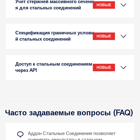
Учет стержней массивного сечени
НОВЫЕ
я для стальных соединений
Спецификация граничных услови
НОВЫЕ
й стальных соединений
Доступ к стальным соединениям
НОВЫЕ
через API
В аддоне Стальные соединения соединения могут
Часто задаваемые вопросы (FAQ)
также включать стержни со сплошным сечением
(например, круглую сталь). Нагрузки от этих
стержней учитываются при расчёте стальных
соединений, их расчёт выполняется в аддоне
Аддон Стальные Соединения позволяет
В аддоне Стальные соединения можно защемить
Расчёт стальных конструкций.
оценивать результаты в стальном