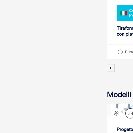
C
P
Tirafond
con piat
Dura
Modelli
Progett