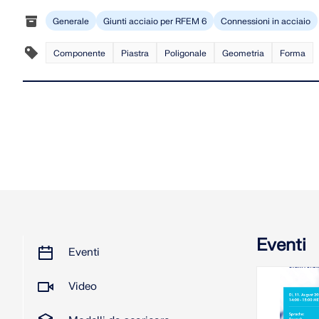
Generale
Giunti acciaio per RFEM 6
Connessioni in acciaio
Componente
Piastra
Poligonale
Geometria
Forma
Eventi
Eventi
Video
2026