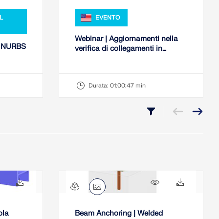
L
EVENTO
Webinar | Aggiornamenti nella
ci NURBS
verifica di collegamenti in
acciaio AISC 360-22 in RFEM 6
Durata:
01:00:47 min
499x
18x
585x
12x
ola
Beam Anchoring | Welded