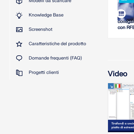
Modelli da scaricare
W
Knowledge Base
Analisi 
collega
con RF
Screenshot
Caratteristiche del prodotto
Domande frequenti (FAQ)
Video
Progetti clienti