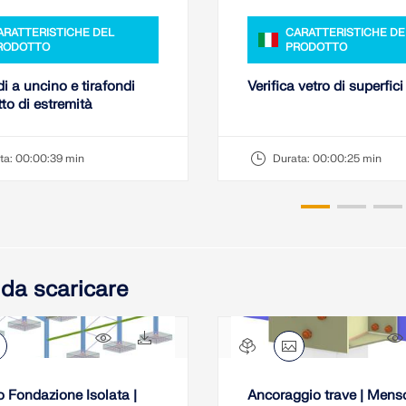
ARATTERISTICHE DEL
CARATTERISTICHE DE
RODOTTO
PRODOTTO
i a uncino e tirafondi
Verifica vetro di superfi
to di estremità
ta:
00:00:39 min
Durata:
00:00:25 min
 da scaricare
45x
10x
o Fondazione Isolata |
Ancoraggio trave | Mens