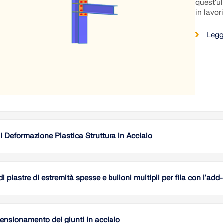
quest'ul
in lavor
Legg
di Deformazione Plastica Struttura in Acciaio
L'artico
secondo
l'analis
di piastre di estremità spesse e bulloni multipli per fila con l'a
guadagni
instabil
Questo s
in RFEM
implemen
maggiore
spesse e
ensionamento dei giunti in acciaio