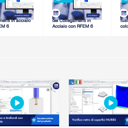
EBINAR
WEBINAR
di rigidezza di
Analisi della Rigidezza
Pro
menti in acciaio
dei Collegamenti in
fusi
EM 6
Acciaio con RFEM 6
col