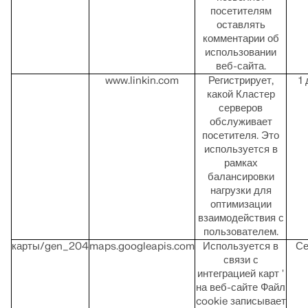
посетителям
оставлять
комментарии об
использовании
веб-сайта.
www.linkin.com
Регистрирует,
1
какой Кластер
серверов
обслуживает
посетителя. Это
используется в
рамках
балансировки
нагрузки для
оптимизации
взаимодействия с
пользователем.
карты/gen_204
maps.googleapis.com
Используется в
Се
связи с
интеграцией карт '
на веб-сайте Файл
cookie записывает