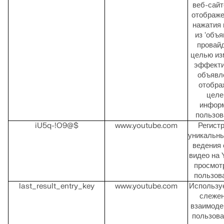
веб-сайт
отображе
нажатия 
из 'объ
провайд
целью из
эффекти
объявл
отобра
целе
инфор
пользов
iU5q-!O9@$
www.youtube.com
Регист
уникальны
ведения 
видео на 
просмот
пользов
last_result_entry_key
www.youtube.com
Использу
слежен
взаимоде
пользова