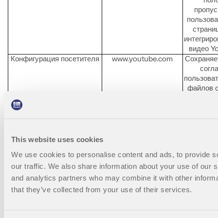
пол
пропус
пользова
страни
интегрир
видео Y
Конфигурация посетителя
www.youtube.com
Сохраняе
согл
пользоват
файлов c
текущем 
www.youtube.com
www.youtube.com
В рассм
YSC
www.youtube.com
Регист
уникальны
ведения 
This website uses cookies
видео на 
We use cookies to personalise content and ads, to provide s
просмот
our traffic. We also share information about your use of our s
пользов
yt.innertube::nextId
www.youtube.com
Регист
and analytics partners who may combine it with other informa
уникальны
that they’ve collected from your use of their services.
ведения 
видео на 
просмот