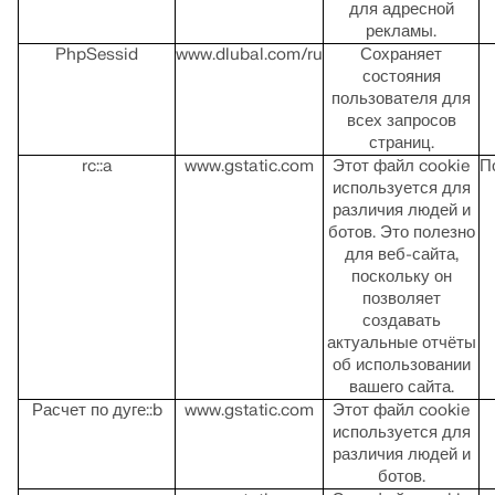
для адресной
рекламы.
PhpSessid
www.dlubal.com/ru
Сохраняет
состояния
пользователя для
всех запросов
страниц.
rc::a
www.gstatic.com
Этот файл cookie
П
используется для
различия людей и
ботов. Это полезно
для веб-сайта,
поскольку он
позволяет
создавать
актуальные отчёты
об использовании
вашего сайта.
Расчет по дуге::b
www.gstatic.com
Этот файл cookie
используется для
различия людей и
ботов.