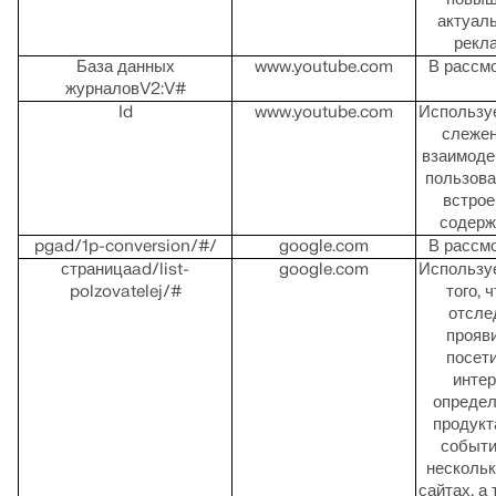
актуал
рекл
База данных
www.youtube.com
В рассм
журналовV2:V#
Id
www.youtube.com
Использу
слежен
взаимоде
пользова
встро
содер
pgad/1p-conversion/#/
google.com
В рассм
страницаad/list-
google.com
Использу
polzovatelej/#
того, 
отсле
прояв
посет
интер
опреде
продукт
событи
нескольк
сайтах, а 