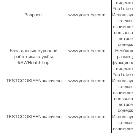
видеоко
YouTube н
Запросы
www.youtube.com
Использу
слежен
взаимоде
пользова
встро
содер
База данных журналов
www.youtube.com
Необход
работника службы
размещ
#SWHealthLog
функцион
видеоко
YouTube н
TESTCOOKIEENвключено
www.youtube.com
Использу
слежен
взаимоде
пользова
встро
содер
TESTCOOKIEENвключено
www.youtube.com
Использу
слежен
взаимоде