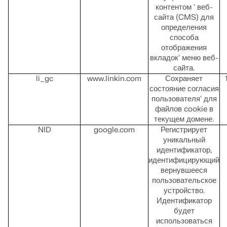
контентом ' веб-
сайта (CMS) для
определения
способа
отображения
вкладок' меню веб-
сайта.
li_gc
www.linkin.com
Сохраняет
состояние согласия
пользователя' для
файлов cookie в
текущем домене.
NID
google.com
Регистрирует
уникальный
идентификатор,
идентифицирующий
вернувшееся
пользовательское
устройство.
Идентификатор
будет
использоваться