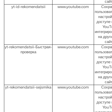
сай
yt-id-rekomendatsii
www.youtube.com
Сохра
пользова
настрой
доступе 
YouT
интегрир
на друг
сай
yt-rekomendatsii-Быстрая-
www.youtube.com
Сохра
проверка
пользова
настрой
доступе 
YouT
интегрир
на друг
сай
yt-rekomendatsii-sejsmika
www.youtube.com
Сохра
пользова
настрой
доступе 
YouT