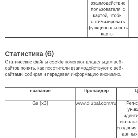
взаимодействие
пользователя' с
картой, чтобы
оптимизировать
функциональность
карты.
Статистика (6)
Статические файлы cookie помогают владельцам веб-
сайтов понять, как посетители взаимодействуют с веб-
сайтами, собирая и передавая информацию анонимно.
название
Провайдер
Ц
Ga [x3]
www.dlubal.com/ru
Регис
уник
иденти
использ
создания 
данных 