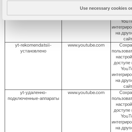
podderzhka
пользова
Use necessary cookies o
настрой
доступе 
YouT
интегрир
на друг
сай
yt-rekomendatsii-
www.youtube.com
Сохра
установлено
пользова
настрой
доступе 
YouT
интегрир
на друг
сай
yt-удаленно-
www.youtube.com
Сохра
подключенные-аппараты
пользова
настрой
доступе 
YouT
интегрир
на друг