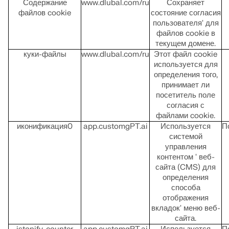
Содержание
www.dlubal.com/ru
Сохраняет
Устаревшие продукты
файлов cookie
состояние согласия
пользователя' для
файлов cookie в
текущем домене.
куки-файлы
www.dlubal.com/ru
Этот файл cookie
используется для
определения того,
принимает ли
посетитель поле
согласия с
файлами cookie.
иконификация0
app.customgPT.ai
Используется
П
системой
управления
контентом ' веб-
сайта (CMS) для
определения
способа
отображения
вкладок' меню веб-
сайта.