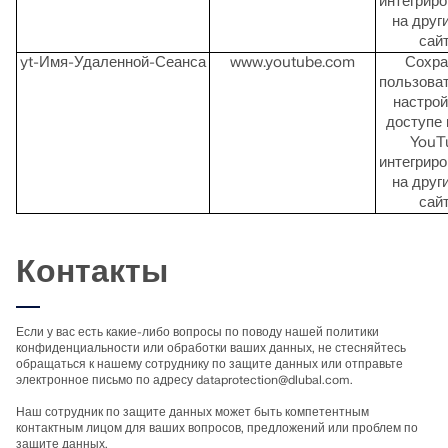
интегрир
на друг
сай
yt-Имя-Удаленной-Сеанса
www.youtube.com
Сохра
пользова
настрой
доступе 
YouT
интегрир
на друг
сай
Контакты
Если у вас есть какие-либо вопросы по поводу нашей политики
конфиденциальности или обработки ваших данных, не стесняйтесь
обращаться к нашему сотруднику по защите данных или отправьте
электронное письмо по адресу
dataprotection@dlubal.com
.
Наш сотрудник по защите данных может быть компетентным
контактным лицом для ваших вопросов, предложений или проблем по
защите данных.