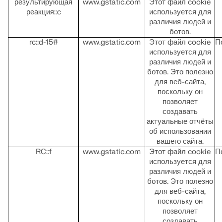
результирующая
www.gstatic.com
Этот файл cookie
реакция::c
используется для
различия людей и
ботов.
rc::d-15#
www.gstatic.com
Этот файл cookie
П
используется для
различия людей и
ботов. Это полезно
для веб-сайта,
поскольку он
позволяет
создавать
актуальные отчёты
об использовании
вашего сайта.
RC::f
www.gstatic.com
Этот файл cookie
П
используется для
различия людей и
ботов. Это полезно
для веб-сайта,
поскольку он
позволяет
создавать