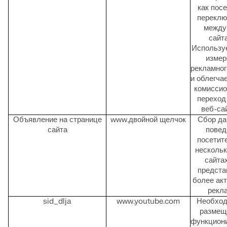
как пос
переклю
между
сайт
Использу
измер
рекламног
и облегча
комиссио
переход
веб-са
Объявление на странице
www.двойной щелчок
Сбор да
сайта
повед
посетит
нескольк
сайта
предста
более ак
рекл
sid_dlja
www.youtube.com
Необход
размещ
функцион