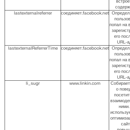
встро
содер
lastexternalreferrer
соединяет.facebook.net
Определя
пользо
попал на 
зарегист
его пос
URL-а
lastexternalReferrerTime
соединяет.facebook.net
Определя
пользо
попал на 
зарегист
его пос
URL-а
li_sugr
www.linkin.com
Собирает
о пове
посетит
взаимоде
ними.
использу
оптимиза
сайт
повыш