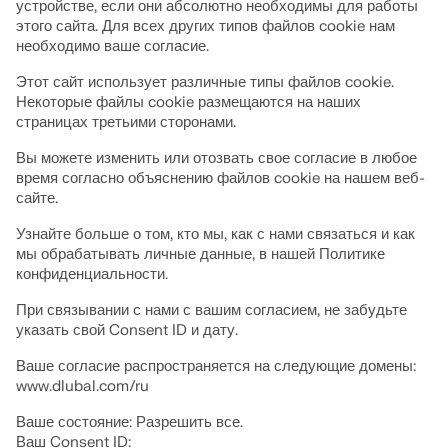
CFD-программное обеспечение для цифровых аэрод
устройстве, если они абсолютно необходимы для работы
Зона Dlubal с бесплатными предложени
этого сайта. Для всех других типов файлов cookie нам
Тысячи студентов по всему миру уже пользуются преиму
необходимо ваше согласие.
Получите экспертную помощь, когда она вам нужна. Нас
обеспечения Dlubal. Получайте бесплатный доступ, обуч
Знакомство с экспертами
Подробнее
ИИ, поддержкой по электронной почте, живыми вебинара
течение всего периода обучения.
Этот сайт использует различные типы файлов cookie.
Наши преданные делу инженеры готовы помочь вам с мод
пользователей договора на обслуживание Pro.
Некоторые файлы cookie размещаются на наших
техническими задачами — в любое время и в любом месте
Найдите свою работу мечты
страницах третьими сторонами.
ПОЛУЧИТЬ БЕСПЛАТНУЮ ЛИЦЕНЗИЮ
Присоединяйтесь к мировому лидеру в области инженерно
ПОЛУЧИТЬ ПОДДЕРЖКУ
Вы можете изменить или отозвать свое согласие в любое
СВЯЗАТЬСЯ С САППОРТОМ
поднимите свою карьеру на новые высоты.
Dlubal API
время согласно объяснению файлов cookie на нашем веб-
сайте.
ОТКРЫТЫЕ ВАКАНСИИ
Ваш портал в параметрическое моделирование и ав
Узнайте больше о том, кто мы, как с нами связаться и как
мы обрабатывать личные данные, в нашей Политике
конфиденциальности.
Открыть для себя API
При связывании с нами с вашим согласием, не забудьте
указать свой Consent ID и дату.
Документация по API
Ваше согласие распространяется на следующие домены:
Указатель
www.dlubal.com/ru
Начало работы
Ваше состояние: Разрешить все.
Ваш Consent ID:
Применение