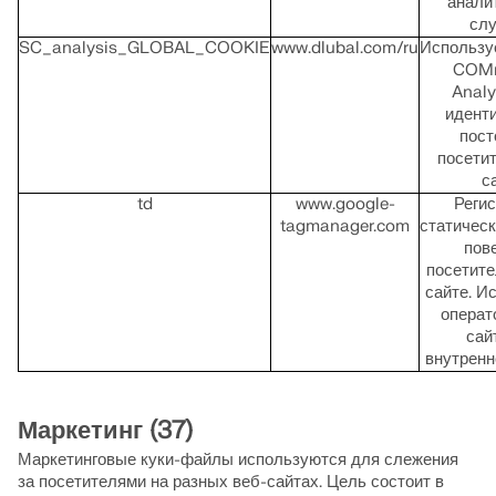
анали
слу
SC_analysis_GLOBAL_COOKIE
www.dlubal.com/ru
Используе
COMm
Analy
идент
пост
посетит
с
td
www.google-
Регис
tagmanager.com
статическ
пов
посетите
сайте. И
операт
сай
внутренн
Маркетинг (37)
Маркетинговые куки-файлы используются для слежения
за посетителями на разных веб-сайтах. Цель состоит в