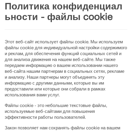
Политика конфиденциал
вашим личным данным.
НАШИ ЗАКАЗЧИКИ
захватывающих задачах.
Динамический расчёт
ьности - файлы cookie
Специальные решения
ВАШИ КАРЬЕРНЫЕ ВОЗМОЖНОСТИ
ВОЙТИ
Расчёт
Этот веб-сайт использует файлы cookie. Мы используем
СОЗДАТЬ УЧЁТНУЮ ЗАП
файлы cookie для индивидуальной настройки содержимого
API Dlubal
и реклам, для обеспечения функций социальных сетей и
RSECTION 1
для анализа движения на нашем веб-сайте. Мы также
Новый сервис Dlubal API (gRPC) предоставляет вам гибк
передаем информацию о вашем использовании нашего
Пользовательский расч
обеспечения для статического анализа на основе Python 
веб-сайта нашим партнерам в социальных сетях, рекламе
продуктам Dlubal.
и анализу. Наши партнеры могут объединять эту
Откройте силу инноваций
Pусский
информацию с другими данными, которые вы им
Подробнее
предоставили или которые они собрали в рамках
Откройте для себя передовые инструменты и усовершенс
НАЧАЛО РАБОТЫ С API
использования вами услуг.
Быстрые ответы
повышения эффективности вашего инженерного рабочего 
Файлы cookie - это небольшие текстовые файлы,
Найдите быстрые ответы на распространенные вопросы о
используемые веб-сайтами для повышения
ОЗНАКОМИТЬСЯ С НОВЫМИ ФУНКЦИЯМИ
Ищите или фильтруйте сотни FAQ, чтобы решить проблемы
RWIND 3
эффективности работы пользователей.
Закон позволяет нам сохранять файлы cookie на вашем
ПРОСМОТРЕТЬ FAQ
Бесплатные программы расчёта констру