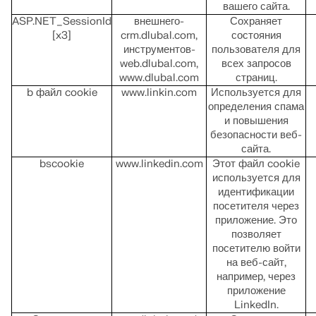
вашего сайта.
ПРОВЕРИТЬ ЗОНЫ НАГРУЗКИ
ASP.NET_SessionId
внешнего-
Сохраняет
[x3]
crm.dlubal.com,
состояния
инструментов-
пользователя для
web.dlubal.com,
всех запросов
www.dlubal.com
страниц.
b файл cookie
www.linkin.com
Используется для
определения спама
и повышения
безопасности веб-
сайта.
bscookie
www.linkedin.com
Этот файл cookie
используется для
идентификации
посетителя через
приложение. Это
позволяет
посетителю войти
на веб-сайт,
например, через
приложение
LinkedIn.