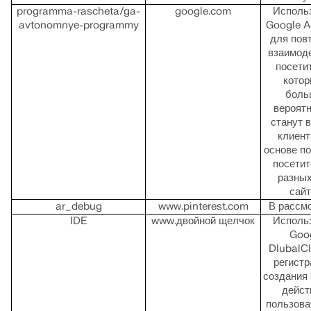
programma-rascheta/ga-
google.com
Исполь
avtonomnye-programmy
Google 
для пов
взаимод
посети
котор
боль
вероят
станут 
клиент
основе п
посетит
разных
сайт
ar_debug
www.pinterest.com
В рассм
IDE
www.двойной щелчок
Исполь
Goo
DlubalCl
регистр
создания 
дейст
пользова