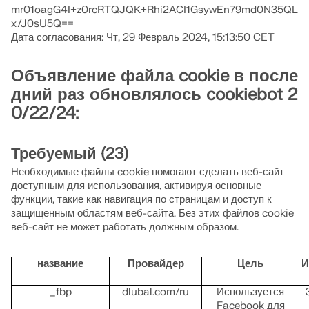
mr01oagG4I+z0rcRTQJQK+Rhi2ACI1GsywEn79md0N35QL
Объекты моделей
x/J0sU5Q==
Дата согласования: Чт, 29 Февраль 2024, 15:13:50 CET
Подписки и цены
Примеры
Объявление файла cookie в после
дний раз обновлялось cookiebot 2
0/22/24:
МКЭ для стальных соединений
Требуемый (23)
Проектирование и анализ стальных соединений с использ
EN 1993‑1‑8 и AISC 360, полностью интегрированы в RFE
Необходимые файлы cookie помогают сделать веб-сайт
структурных рабочих процессов.
доступным для использования, активируя основные
функции, такие как навигация по страницам и доступ к
защищенным областям веб-сайта. Без этих файлов cookie
ПОДРОБНЕЕ
веб-сайт не может работать должным образом.
название
Провайдер
Цель
И
_fbp
dlubal.com/ru
Используется
Facebook для