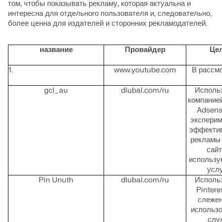
том, чтобы показывать рекламу, которая актуальна и
интересна для отдельного пользователя и, следовательно,
более ценна для издателей и сторонних рекламодателей.
название
Провайдер
Це
www.youtube.com
В рассм
gcl_au
dlubal.com/ru
Исполь
компание
Adsens
эксперим
эффекти
рекламы 
сайт
использу
услу
Pin Unuth
dlubal.com/ru
Исполь
Pintere
слежен
использ
слу