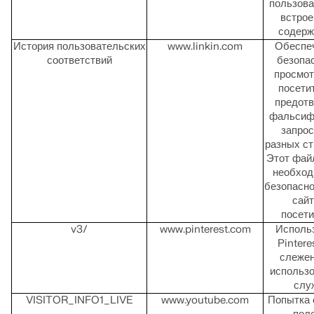
пользова
встро
содер
История пользовательских
www.linkin.com
Обеспе
соответствий
безопа
просмот
посети
предот
фальсиф
запрос
разных ст
Этот фай
необход
безопасно
сайт
посети
v3/
www.pinterest.com
Исполь
Pintere
слежен
использ
слу
VISITOR_INFO1_LIVE
www.youtube.com
Попытка 