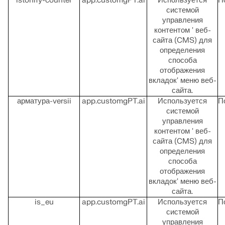
istonify-counter
app.customgPT.ai
Используется
П
системой
управления
контентом ' веб-
сайта (CMS) для
определения
способа
отображения
вкладок' меню веб-
сайта.
арматура-versii
app.customgPT.ai
Используется
П
системой
управления
контентом ' веб-
сайта (CMS) для
определения
способа
отображения
вкладок' меню веб-
сайта.
is_eu
app.customgPT.ai
Используется
П
системой
управления