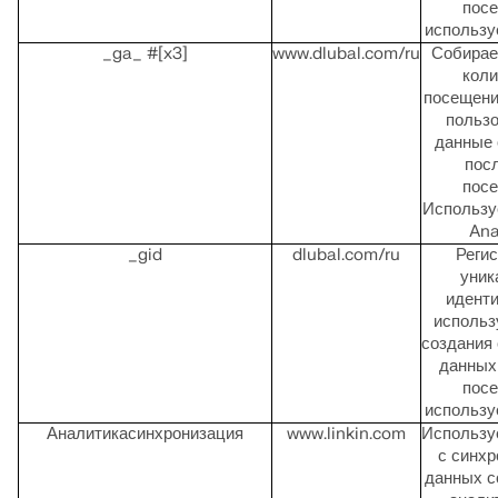
посе
использу
_ga_ #[x3]
www.dlubal.com/ru
Собирае
коли
посещени
пользо
данные 
пос
посе
Использу
Ana
_gid
dlubal.com/ru
Регис
уник
иденти
использ
создания 
данных 
посе
использу
Аналитикасинхронизация
www.linkin.com
Используе
с синхр
данных с