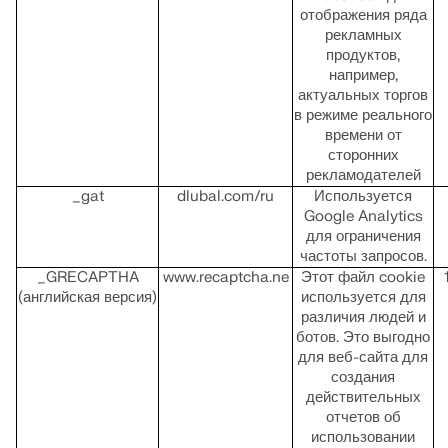
отображения ряда
рекламных
продуктов,
например,
актуальных торгов
в режиме реального
времени от
сторонних
рекламодателей
_gat
dlubal.com/ru
Используется
Google Analytics
для ограничения
частоты запросов.
_GRECAPTHA
www.recaptcha.ne
Этот файл cookie
(английская версия)
используется для
различия людей и
ботов. Это выгодно
Инструмент геозоны
для веб-сайта для
создания
Онлайн-сервис Dlubal предоставляет карты зон для быст
действительных
нагрузок, скоростей ветра и сейсмических данных.
отчетов об
использовании