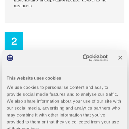
дальнейшая информация предоставляется по
месте.
обучения.
вебинарами и премиальными услугами для
желанию.
Присоединяйтесь к мировому лидеру в области
пользователей договора на обслуживание Pro.
инженерного программного обеспечения и поднимите
СВЯЗАТЬСЯ С САППОРТОМ
свою карьеру на новые высоты.
ПОЛУЧИТЬ БЕСПЛАТНУЮ ЛИЦЕНЗИЮ
RWIND 3
ПОЛУЧИТЬ ПОДДЕРЖКУ
ОТКРЫТЫЕ ВАКАНСИИ
CFD-программное обеспечение для цифровых
2
аэродинамических труб
Подробнее
Срок хранения ваших данны
х
This website uses cookies
В соответствии с требованиями коммерческого и
We use cookies to personalise content and ads, to
Налогового нормативов, мы должны сохранять
Dlubal API
ваш адрес, данные о платежах и заказах в
provide social media features and to analyse our traffic.
течение десяти лет. Однако через два года мы
We also share information about your use of our site with
ограничим обработку; то есть ваши данные будут
Ваш портал в параметрическое моделирование и
our social media, advertising and analytics partners who
использованы только для выполнения правовых
автоматизацию
may combine it with other information that you’ve
обязательств.
provided to them or that they’ve collected from your use
Открыть для себя API
of their services.