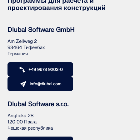
Программы для расчёта и
быстрого определения снеговых нагрузок, скоростей
проектирования конструкций
ветра и сейсмических данных.
ПРОВЕРИТЬ ЗОНЫ НАГРУЗКИ
Dlubal Software GmbH
Am Zellweg 2
93464 Тифенбах
Германия
+49 9673 9203-0
info@dlubal.com
Dlubal Software s.r.o.
Anglická 28
Устаревшие продукты
120 00 Прага
Чешская республика