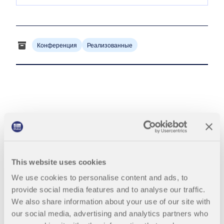
месте.
обучения.
вебинарами и премиальными услугами для
Присоединяйтесь к мировому лидеру в области
пользователей договора на обслуживание Pro.
инженерного программного обеспечения и поднимите
СВЯЗАТЬСЯ С САППОРТОМ
свою карьеру на новые высоты.
ПОЛУЧИТЬ БЕСПЛАТНУЮ ЛИЦЕНЗИЮ
RWIND 3
ПОЛУЧИТЬ ПОДДЕРЖКУ
Конференция
Реализованные
ОТКРЫТЫЕ ВАКАНСИИ
CFD-программное обеспечение для цифровых
аэродинамических труб
Подробнее
Mia: ИИ помощник
Dlubal API
This website uses cookies
We use cookies to personalise content and ads, to
Ваш портал в параметрическое моделирование и
provide social media features and to analyse our traffic.
автоматизацию
We also share information about your use of our site with
our social media, advertising and analytics partners who
Открыть для себя API