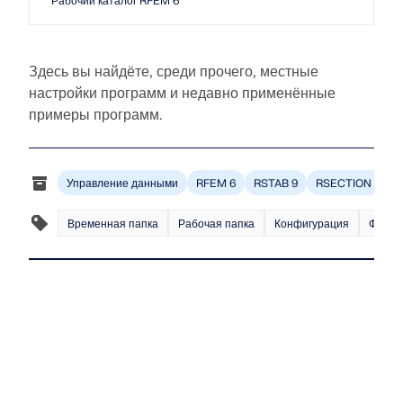
Рабочий каталог RFEM 6
рабочих процессов.
ПОДРОБНЕЕ
Здесь вы найдёте, среди прочего, местные
настройки программ и недавно применённые
примеры программ.
Управление данными
RFEM 6
RSTAB 9
RSECTION 1
Временная папка
Рабочая папка
Конфигурация
Файл 
Инструмент геозоны
Онлайн-сервис Dlubal предоставляет карты зон для