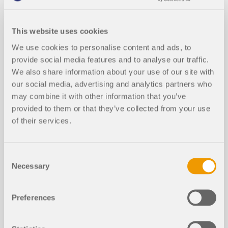
FAQ
This website uses cookies
FAQ 005379 | Где найти рабочий каталог RFEM
We use cookies to personalise content and ads, to
6, RSTAB 9 и RSECTION 1?
provide social media features and to analyse our traffic.
We also share information about your use of our site with
Длительность:
00:00:26 min
our social media, advertising and analytics partners who
may combine it with other information that you’ve
provided to them or that they’ve collected from your use
of their services.
Модели для скачивания
Consent
Necessary
Selection
8x
2x
Preferences
Lamella