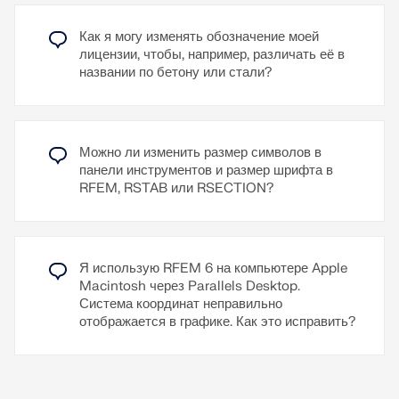
сечениях RSECTION напрямую в местной среде
So einfach geht's:
RSECTION в RFEM/RSTAB. В настоящее время
Как я могу изменять обозначение моей
In den Programmen:
эта функция доступна только для сечений с
Klicken Sie unten rechts auf
лицензии, чтобы, например, различать её в
den Mia-Avatar, um den Chatmodus zu öffnen.
равномерным распределением. Поперечная и
названии по бетону или стали?
Auf der Dlubal-Webseite:
продольная арматура, заданная для сечений базы
Um mit Mia zu chatten,
klicken Sie auf der Dlubal-Webseite unten rechts
данных, не импортируется в RSECTION.
auf den Avatar oder besuchen Sie ihre Spezialseite:
Mia – ваш ИИ-эксперт
Узнать больше
Можно ли изменить размер символов в
Перейти к пояснительному видео
панели инструментов и размер шрифта в
RFEM, RSTAB или RSECTION?
Узнать больше
Я использую RFEM 6 на компьютере Apple
Macintosh через Parallels Desktop.
Система координат неправильно
отображается в графике. Как это исправить?