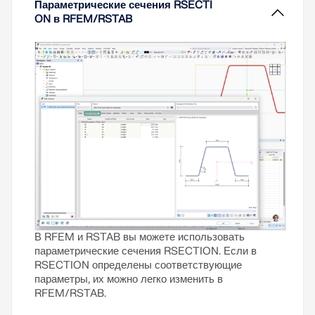
Параметрические сечения RSECTI
ниже на примере.
ON в RFEM/RSTAB
Узнать больше
В RFEM и RSTAB вы можете использовать
параметрические сечения RSECTION. Если в
RSECTION определены соответствующие
параметры, их можно легко изменить в
RFEM/RSTAB.