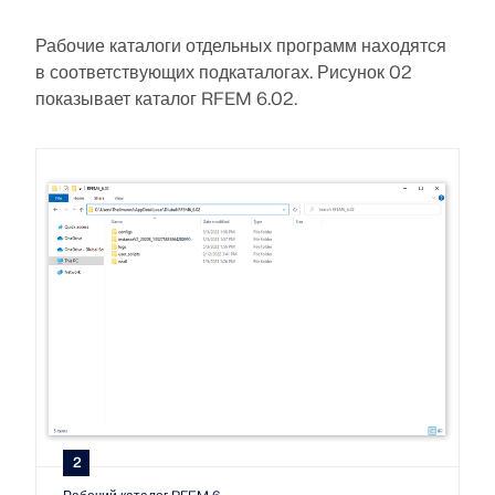
Рабочие каталоги отдельных программ находятся
Документация по API
в соответствующих подкаталогах. Рисунок 02
показывает каталог RFEM 6.02.
Указатель
Начало работы
Применение
Объекты моделей
Подписки и цены
Примеры
МКЭ для стальных соединений
Проектирование и анализ стальных соединений с
использованием CBFEM, в соответствии с EN
2
1993‑1‑8 и AISC 360, полностью интегрированы в
RFEM 6 для более быстрых и точных структурных