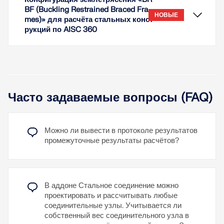
BF (Buckling Restrained Braced Fra
НОВЫЕ
mes)» для расчёта стальных конст
рукций по AISC 360
Расчет на растяжение, сжатие, изгиб, сдвиг,
комбинированные внутренние силы и кручение
Расчет на потерю устойчивости при изгибе,
Часто задаваемые вопросы (FAQ)
кручении и плоской формы изгиба
Возможность применения дискретных боковых
Класс сечения можно отобразить как графическую
опор к балкам
результирующую величину.
Можно ли вывести в протоколе результатов
Эта функция доступна для всех норм
Расчет деформаций (пригодность к
промежуточные результаты расчётов?
проектирования аддонов Расчёт стальных
эксплуатации)
конструкций и Расчет алюминиевых конструкций.
Оптимизация сечения
Классификация сечений выполняется в рамках
расчёта стальных или алюминиевых конструкций
Широкий выбор сечений, таких как прокатные
Для типа стержня 'Кnickstabile Strebe (Buckling-
по x-точкам и поэтому может варьироваться по
двутавры, швеллеры, прямоугольные
В аддоне Стальное соединение можно
Restrained Brace)' для расчёта стальных
длине стержня. Кроме того, класс сечения зависит
пустотелые профили, уголки, тавры. Сварные
проектировать и рассчитывать любые
конструкций по AISC 360 доступна конфигурация
от действующих внутренних сил.
профили: Двутавры (симметричные и
соединительные узлы. Учитывается ли
землетрясения 'BRBF (Buckling Restrained Braced
асимметричные вокруг главной оси), швеллеры
собственный вес соединительного узла в
Frames)'.