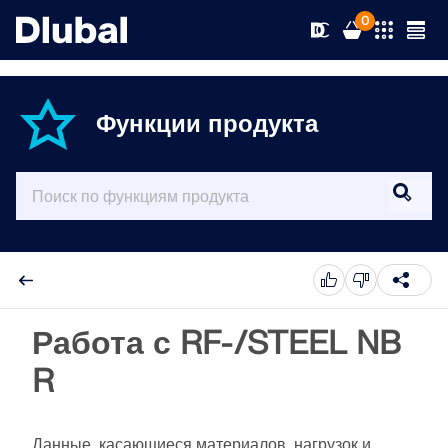
0
Функции продукта
Решения
Продукты
Отрасли
Поддержка
Решаемые задачи
RFEM 6
News
Нормативы
Поддержка
Работа с RF-/STEEL NB
Единственное ПО МКЭ, которое вам нужно для
ваших проектов
R
Ресурсы
Сетевые средства
Курсы
Новости
Подробнее
Образование
Служба техподдержки
Обучение
Скачать полную версию
Данные, касающиеся материалов, нагрузок и