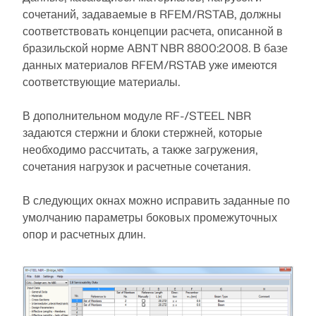
Расчёт конструкций для солнечных
сочетаний, задаваемые в RFEM/RSTAB, должны
Аддоны
систем
Компания
Отдел продаж
Мероприятия
Бесплатная зона Dlubal
Электронное обучение
соответствовать концепции расчета, описанной в
бразильской норме ABNT NBR 8800:2008. В базе
Дополнительные расчёты
Dlubal Software помогает создавать и проверять
данных материалов RFEM/RSTAB уже имеются
любую систему крепления для солнечных батарей.
Карьера
Ассистентка ИИ Поддержки
Примеры
Студентам и учебным заведеням
О компании
Динамический расчёт
соответствующие материалы.
Работайте эффективно со стальными,
Освойте проектирование с
Специальные решения
алюминиевыми и бетонными конструкциями в
помощью вебинаров
Интернет-магазин
Документы
Платформа знаний
Контакты
Карьера
единой среде.
В дополнительном модуле RF-/STEEL NBR
Расчёты
Бесплатная поддержка и сервис
задаются стержни и блоки стержней, которые
Присоединяйтесь к лидерам отрасли и изучайте
Соединения
решения в области строительной инженерии и
Ссылки
Интерактивная система
Ссылки
Вакансии
ИНСТРУМЕНТЫ ДЛЯ ИССЛЕДОВАНИЯ
необходимо рассчитать, а также загружения,
Нужна помощь? Воспользуйтесь бесплатными
программного обеспечения. Повышайте свои навыки
сочетания нагрузок и расчетные сочетания.
вариантами поддержки, включая круглосуточную
с помощью наших живых сессий!
Пробная версия бесплатно на 90 дней
помощь ИИ, поддержку по электронной почте и
Наши клиенты
Команды
вебинары.
В следующих окнах можно исправить заданные по
Бесплатные модели для
Первые шаги с RFEM 6
СМОТРЕТЬ СЛЕДУЮЩИЕ ВЕБИНАРЫ
RSTAB 9
умолчанию параметры боковых промежуточных
скачивания
Почему Dlubal?
опор и расчетных длин.
Начните работать с RFEM 6 и узнайте, как быстро
ПОДРОБНЕЕ
вы можете моделировать и рассчитывать.
Совместное достижение успеха
Исследуйте тысячи готовых к использованию
Войдите в свою учётную запись
Знаковая программа для расчёта каркасных
Настройте с помощью дополнительных модулей
конструкционных моделей. Скачивайте, адаптируйте
конструкций
Узнайте, как ведущие инженеры по всему миру
для еще больших возможностей.
и используйте их в качестве шаблонов, чтобы
зарегистрируйтесь во Длупал Экстранет, чтобы
доверяют нашим решениям, чтобы улучшить свои
Стройте свое будущее вместе с
ускорить ваш процесс проектирования.
максимально использовать программное
проекты с нашей помощью.
нами
Подробнее
обеспечение и иметь эксклюзивный доступ к