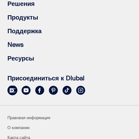
Решения
Железобетонные конструкции
Продукты
Стальные конструкции
Деревянные конструкции
RFEM 6
Поддержка
Стальные соединения
RSTAB 9
RSECTION 1
Часто задаваемые вопросы (FAQ)
News
RWIND 3
Задать индивидуальный вопрос
Карты снеговых нагрузок, скоростей ветра и
Подписаться на новосттгю рассылку
Ресурсы
сейсмических нагрузок
Актуальные новости
Связаться с отделом продаж
Обзор мероприятий
Бесплатная полная пробная версия
Онлайн-обучение
Опубликовать свой проект
Присоединиться к Dlubal
Проекты заказчиков
Онлайн-руководства
Правовая информация
О компании
Карта сайта