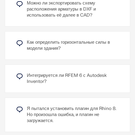
Можно ли экспортировать схему
ACIS 7.0.
Для импорта и экспорта DXF используется gRPC
расположения арматуры в DXF и
API. При экспорте поддерживаются следующие
использовать её далее в CAD?
Кроме того, формат SAT считается особенно
опции:
надежным, поскольку все данные о геометрии и
Сетка КЭ (опционально как 3DFace)
топологии, в соответствующих для программы
Форма деформации (опционально как 3DFace)
RFEM местах, сохраняются в высокоточных
В аддоне Расчёт железобетонных конструкций у
Результаты на поверхностях как Изолинии/
моделях SAT.
вас есть возможность сохранить 2D-геометрию
Как определить горизонтальные силы в
Изоповерхности/Траектории
схемы армирования в виде файла DXF.
модели здания?
К пояснительному видео
Узнать больше
Узнать больше
Узнать больше
Интегрируется ли RFEM 6 с Autodesk
Inventor?
Я пытался установить плагин для Rhino 8.
Но произошла ошибка, и плагин не
загружается.