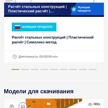
быстрого определения снеговых нагрузок, скоростей
ветра и сейсмических данных.
ПРОВЕРИТЬ ЗОНЫ НАГРУЗКИ
ФУНКЦИИ ПРОДУКТА
Расчёт стальных конструкций | Пластический
расчёт | Симплекс-метод
Длительность:
00:00:55 min
Модели для скачивания
Устаревшие продукты
562x