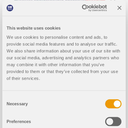
функций программного обеспечен
НОВЫЕ
ия
This website uses cookies
Интерфейс Dlubal-Tekla: эффектив
ный обмен данными для расчёта
We use cookies to personalise content and ads, to
конструкций
provide social media features and to analyse our traffic.
We also share information about your use of our site with
our social media, advertising and analytics partners who
Интерфейс с AutoCAD и интеграци
may combine it with other information that you’ve
я файлов DXF#3 Параметры эксп
provided to them or that they’ve collected from your use
орта
of their services.
В этой статье объясняется, как эффективно
Consent
интегрировать формат IFC в RFEM 6. Статья
Necessary
Selection
описывает все основные этапы — начиная с
простой функции импорта и отображения моделей
Скриншоты
IFC, через преобразование в собственную
Preferences
геометрию RFEM 6 до полуавтоматического