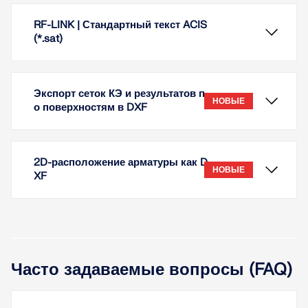
RF-LINK | Стандартный текст ACIS
(*.sat)
Экспорт сеток КЭ и результатов п
НОВЫЕ
о поверхностям в DXF
2D-расположение арматуры как D
НОВЫЕ
XF
Формат файла ACIS SAT меньше других форматов
Часто задаваемые вопросы (FAQ)
3D файлов, благодаря чему он значительно
экономит время при импорте и экспорте моделей. В
настоящее время экспорт поддерживает формат