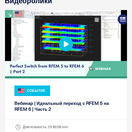
Видеоролики
быстрого определения снеговых нагрузок, скоростей
ветра и сейсмических данных.
ПРОВЕРИТЬ ЗОНЫ НАГРУЗКИ
СОБЫТИЕ
Вебинар | Идеальный переход с RFEM 5 на
RFEM 6 | Часть 2
Устаревшие продукты
Длительность:
01:19:08 min