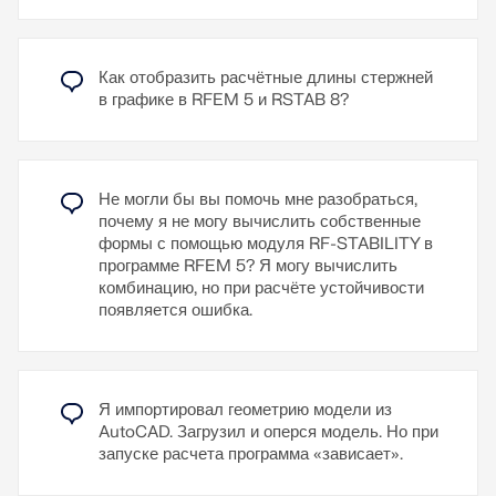
импортированы в виде RTF-файлов. Нумерация
страниц также настраивается, что позволяет,
например, использовать префиксы. Кроме того,
Как отобразить расчётные длины стержней
протокол можно экспортировать в RTF или PDF
в графике в RFEM 5 и RSTAB 8?
файл, а также в VCmaster.
Узнать больше
Не могли бы вы помочь мне разобраться,
почему я не могу вычислить собственные
формы с помощью модуля RF-STABILITY в
программе RFEM 5? Я могу вычислить
комбинацию, но при расчёте устойчивости
появляется ошибка.
Я импортировал геометрию модели из
AutoCAD. Загрузил и оперся модель. Но при
запуске расчета программа «зависает».