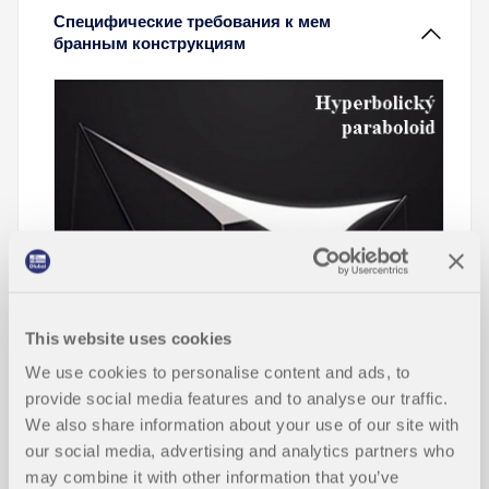
Специфические требования к мем
бранным конструкциям
В данной статье рассматриваются такие
This website uses cookies
специфические аспекты проектирования
мембранных конструкций, к которым
We use cookies to personalise content and ads, to
предъявляются особые требования, такие как
provide social media features and to analyse our traffic.
поиск формы и создание раскройных форм.
We also share information about your use of our site with
Неотъемлемой частью проектирования данных
our social media, advertising and analytics partners who
конструкций является поиск подходящих
may combine it with other information that you’ve
предварительно напряженных форм и создание