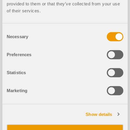
раскройных форм. В тексте кратко описаны два
provided to them or that they’ve collected from your use
основных процесса расчета мембранных
of their services.
конструкций. Цель состоит в том, чтобы
проиллюстрировать их физические свойства и
продемонстрировать отдельные положения с
Consent
помощью практических примеров.
Necessary
Selection
Узнать больше
Preferences
Влияние изгибной жёсткости кана
Statistics
тов
Marketing
Расчёт железобетонных колонн п
о ACI 318-14 в RFEM
Show details
Армирование существующей коло