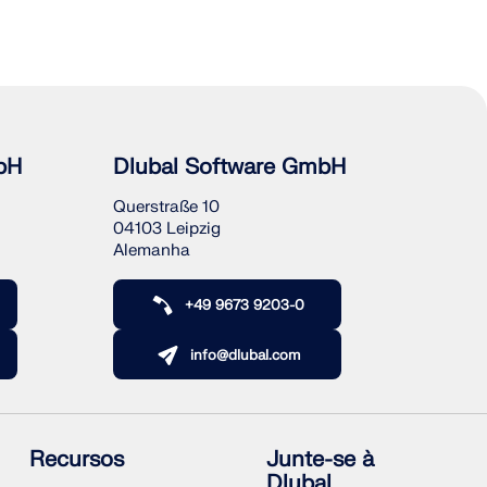
bH
Dlubal Software GmbH
Querstraße 10
04103 Leipzig
Alemanha
+49 9673 9203-0
info@dlubal.com
Recursos
Junte-se à
Dlubal