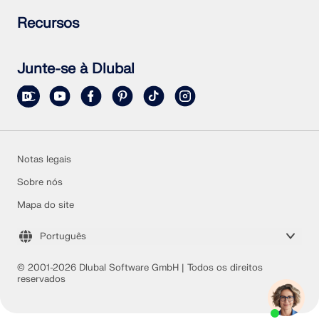
Fazer uma pergunta
Mapas de sobrecarga de neve, velocidade do vento e
Subscrever a newsletter
Recursos
carga sísmica
Notícias atuais
Contactar equipa de vendas
Vista geral de eventos
Versão de teste completa gratuita
Formações online
Enviar projeto
Junte-se à Dlubal
Projetos de clientes
Manuais online
Notas legais
Sobre nós
Mapa do site
Português
© 2001-2026 Dlubal Software GmbH | Todos os direitos
reservados