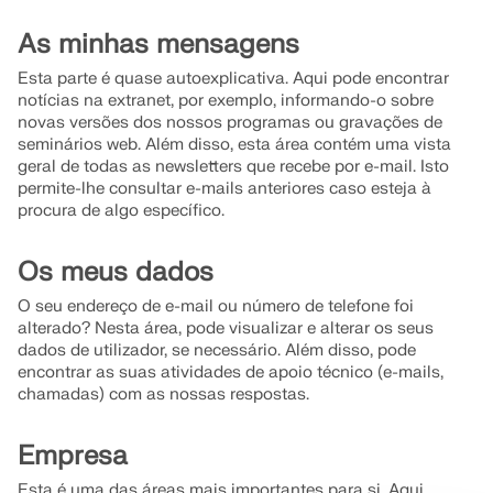
PRIMEIROS PASSOS
engenharia. Experimente inovação, crescimento e
As minhas mensagens
Módulos
VEJA OS NOSSOS CLIENTES
desafios emocionantes.
API Dlubal
INICIAR SESSÃO
Esta parte é quase autoexplicativa. Aqui pode encontrar
Análises adicionais
notícias na extranet, por exemplo, informando-o sobre
AS SUAS OPORTUNIDADES DE CARREIRA
O novo serviço de API da Dlubal (gRPC) oferece
Análises dinâmicas
novas versões dos nossos programas ou gravações de
uma interface flexível para o software de análise
CRIAR CONTA
seminários web. Além disso, esta área contém uma vista
Soluções especiais
estrutural baseada em Python e C#, com acesso
geral de todas as newsletters que recebe por e-mail. Isto
Descubra o poder da inovação
direto a toda a gama de produtos Dlubal.
permite-lhe consultar e-mails anteriores caso esteja à
Dimensionamento
procura de algo específico.
Encontre respostas rapidamente
Descubra ferramentas de ponta e aprimoramentos
projetados para impulsionar seu fluxo de trabalho
INICIAR COM API
Encontre respostas rápidas para perguntas comuns
em engenharia.
Os meus dados
sobre o software Dlubal. Pesquise ou filtre centenas
Português
de FAQ para resolver problemas rapidamente.
O seu endereço de e-mail ou número de telefone foi
RSECTION 1
EXPLORAR NOVAS FUNÇÕES
alterado? Nesta área, pode visualizar e alterar os seus
Espaço gratuito da Dlubal
dados de utilizador, se necessário. Além disso, pode
VER FAQ
Software de análise estrutural gratuito
encontrar as suas atividades de apoio técnico (e-mails,
Obtenha ajuda especializada sempre que precisar.
Cálculos de secções transversais personalizados
para estudantes
chamadas) com as nossas respostas.
Aproveite a assistência gratuita de IA, suporte por e-
Conheça os especialistas
mail, webinars ao vivo e serviços premium para
Mais informação
Milhares de estudantes em todo o mundo já se
Nossos engenheiros dedicados estão aqui para
utilizadores do Contrato de Serviço Pro.
Empresa
beneficiam do Dlubal Software. Aproveite o acesso
ajudá-lo com modelagem, design e desafios
Encontre o seu trabalho de sonho
gratuito, treinamento e suporte especializado
técnicos—em qualquer momento, em qualquer lugar.
Esta é uma das áreas mais importantes para si. Aqui