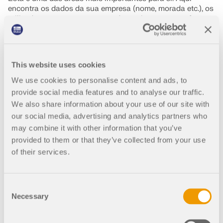
Junte-se a um líder global em software de
durante os seus estudos.
OBTER SUPORTE
encontra os dados da sua empresa (nome, morada etc.), os
engenharia e leve sua carreira a novos patamares.
utilizadores, os seus contratos de serviço, as suas ofertas e
LIGAR AO SUPORTE
RWIND 3
faturas (apenas para utilizadores com direitos de
OBTER LICENÇA GRATUITA
administrador), bem como dos vales.
EXPLORE VAGAS EM ABERTO
Software CFD para túneis de vento digitais
Licenças
This website uses cookies
We use cookies to personalise content and ads, to
Mais informação
Nesta área, encontra uma vista geral dos produtos
adquiridos ou das versões de teste, bem como uma vista
provide social media features and to analyse our traffic.
geral das configurações das licenças e das sessões de
We also share information about your use of our site with
licença online atuais. Também pode fazer o download dos
our social media, advertising and analytics partners who
seus ficheiros de autorização atuais aqui.
may combine it with other information that you’ve
API Dlubal
provided to them or that they’ve collected from your use
Produtos para download
of their services.
Nesta área pode encontrar as versões atuais dos nossos
A sua porta de entrada para modelação paramétrica e
programas, as quais pode descarregar em qualquer altura.
automação
As versões mais antigas também estão disponíveis para
Consent
download. Além disso, tem uma vista geral dos produtos
Necessary
Selection
Descobrir a API
da Dlubal com os respetivos preços.