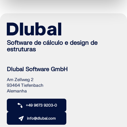
SABER MAIS
Software de cálculo e design de
estruturas
Dlubal Software GmbH
Am Zellweg 2
93464 Tiefenbach
Alemanha
Ferramenta de Zona Geo
+49 9673 9203-0
O serviço online da Dlubal fornece mapas de zonas
para a determinação rápida de cargas de neve,
velocidades do vento e dados sísmicos.
info@dlubal.com