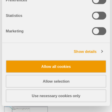
Preferences
Construção em Concreto
Protendido
Tipo de barra
Statistics
"Tendon" e "Varão
de armadura" com
Marketing
comportamento
de material não
linear
Show details
Para os tipos de barra
'Tendon' e 'Varão de
Allow all cookies
armadura', além do modelo
de material 'Isotrópico |
Linearmente elástico',
Allow selection
também estão disponíveis
modelos de material não
lineares, como 'Isotrópico |
Use necessary cookies only
Plástico (Barras)'.