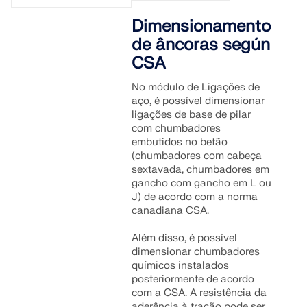
Junte-se a um líder global em software de
durante os seus estudos.
OBTER SUPORTE
engenharia e leve sua carreira a novos patamares.
Dimensionamento
LIGAR AO SUPORTE
RWIND 3
de âncoras según
OBTER LICENÇA GRATUITA
EXPLORE VAGAS EM ABERTO
CSA
Software CFD para túneis de vento digitais
No módulo de Ligações de
aço, é possível dimensionar
Mais informação
ligações de base de pilar
com chumbadores
embutidos no betão
(chumbadores com cabeça
sextavada, chumbadores em
gancho com gancho em L ou
API Dlubal
J) de acordo com a norma
canadiana CSA.
A sua porta de entrada para modelação paramétrica e
Além disso, é possível
automação
dimensionar chumbadores
químicos instalados
Descobrir a API
posteriormente de acordo
com a CSA. A resistência da
aderência à tração pode ser