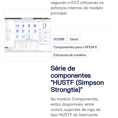
segundo o EC3 utilizando os
SABER MAIS
esforços internos do modelo
principal.
003198
Geral
Componentes para o RFEM 6
Estruturas de madeira
Série de
componentes
"HUSTF (Simpson
Strongtie)"
Ferramenta de Zona Geo
O serviço online da Dlubal fornece mapas de zonas
No módulo Componentes,
para a determinação rápida de cargas de neve,
estão disponíveis, entre
velocidades do vento e dados sísmicos.
outros, suportes de viga do
tipo HUSTF do fabricante