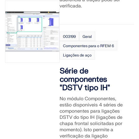
Documentação da API
verificada.
Índice
Primeiros passos
003199
Geral
Aplicações
Componentes para o RFEM 6
Objetos de modelo
Ligações de aço
Assinaturas e preços
Exemplos
Série de
componentes
"DSTV tipo IH"
AEF para ligações de aço
No módulo Componentes,
estão disponíveis 4 séries de
Projete e analise conexões de aço utilizando
componentes para ligações
CBFEM, de acordo com EN 1993‑1‑8 e AISC 360,
DSTV do tipo IH (ligações de
totalmente integrado no RFEM 6 para fluxos de
chapa frontal solicitadas por
trabalho estruturais mais rápidos e precisos.
momento). Isto permite a
verificação da ligação