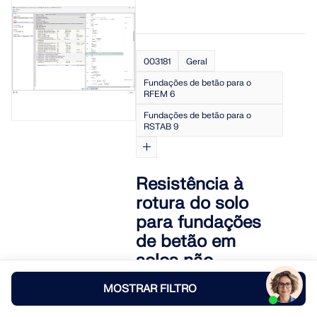
003181
Geral
Fundações de betão para o
RFEM 6
Fundações de betão para o
RSTAB 9
Resistência à
rotura do solo
para fundações
de betão em
solos não
homogéneos
MOSTRAR FILTRO
Em versões anteriores do