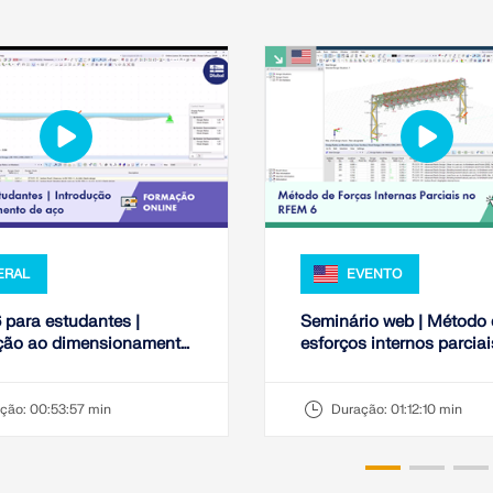
ERAL
EVENTO
para estudantes |
Seminário web | Método
ução ao dimensionamento
esforços internos parciai
| 20 de maio de 2026
RFEM 6: abordagem eco
para dimensionamento d
ção:
00:53:57 min
Duração:
01:12:10 min