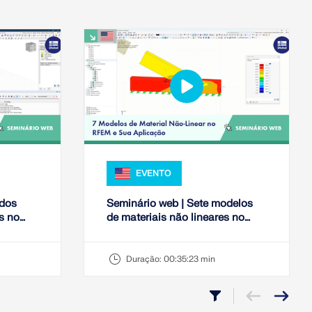
EVENTO
 dos
Seminário web | Sete modelos
s no
de materiais não lineares no
nómica
RFEM e respetiva aplicação
e aço
Duração:
00:35:23 min