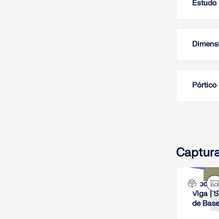
Estudo 
Dimens
Pórtico
Captura
Modelo
Viga | 
de Bas