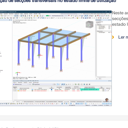
ção de secções transversais no estado limite de utilização
Neste a
secções
estado 
Ler 