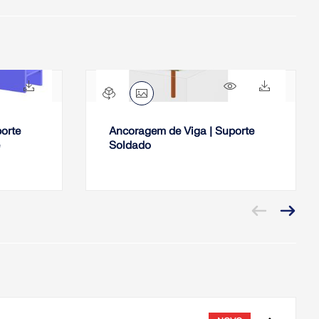
489x
17x
571x
11x
orte
Ancoragem de Viga | Suporte
Soldado