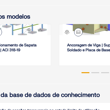
 os modelos
34x
4x
ionamento de Sapata
Ancoragem de Viga | Sup
| ACI 318-19
Soldado e Placa de Base
 da base de dados de conhecimento