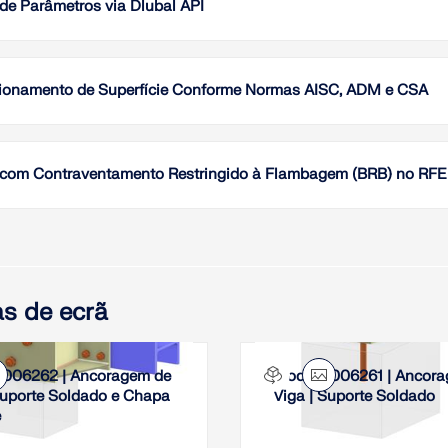
de Parâmetros via Dlubal API
Este ar
possíve
através
ionamento de Superfície Conforme Normas AISC, ADM e CSA
O desig
Ler 
Design 
 com Contraventamento Restringido à Flambagem (BRB) no RF
Ler 
O tipo 
disponí
num núc
crucifo
tipicam
s de ecrã
dimensi
realiza
 006262 | Ancoragem de
Modelo 006261 | Ancor
Ler 
Suporte Soldado e Chapa
Viga | Suporte Soldado
e