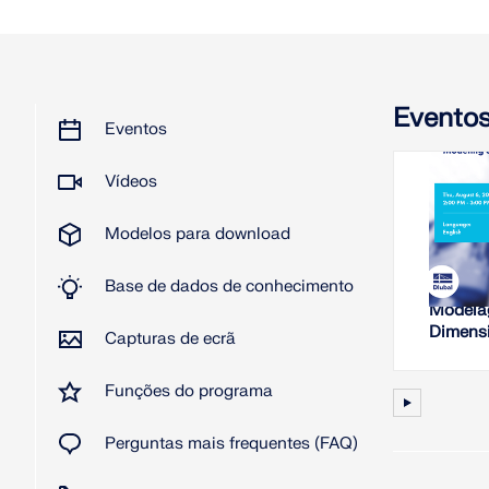
Evento
Eventos
Vídeos
202
Modelos para download
S
Base de dados de conhecimento
Novos 
Modela
Dimens
Capturas de ecrã
Seções 
RSECT
Funções do programa
Perguntas mais frequentes (FAQ)