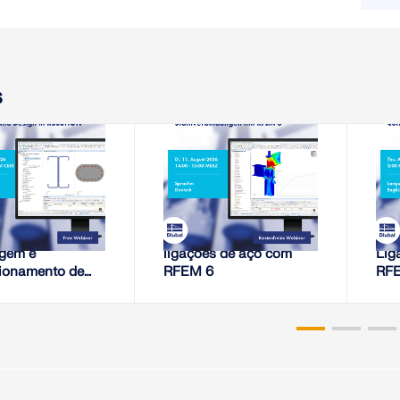
m
s
6-08-06
2026-08-11
EMINÁRIO WEB,
SEMINÁRIO WEB,
Recursos para
Análise de rigidez de
Aná
gem e
ligações de aço com
Lig
ionamento de
RFEM 6
RF
Transversais no
ION