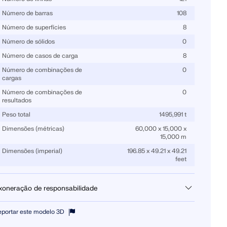
Número de barras
108
CARGA
Número de superfícies
8
Número de sólidos
0
Número de casos de carga
8
Número de combinações de
0
cargas
Número de combinações de
0
resultados
Peso total
1495,991 t
Dimensões (métricas)
60,000 x 15,000 x
15,000 m
Dimensões (imperial)
196.85 x 49.21 x 49.21
feet
xoneração de responsabilidade
de fazer o download do modelo estrutural para fins de aprendizagem
eportar este modelo 3D
 para os seus projetos. No entanto, não assumimos qualquer
sponsabilidade ou garantia pela precisão ou integridade dos