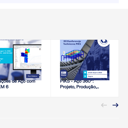
odelos.
2026-08-13
2026-08-25 - 2026-08-
26
SEMINÁRIO WEB,
CONFERÊNCIA
lise de Rigidez de
XII Conferência Técnica
ações de Aço com
PIKS - Aço 360°:
EM 6
Projeto, Produção,
Montagem