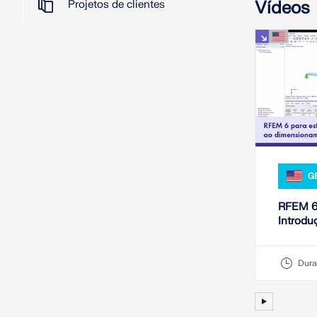
Vídeos
Projetos de clientes
G
RFEM 6 
Introd
de aço 
Dura