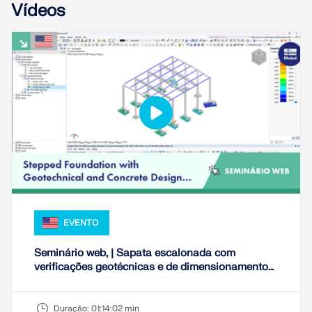
Vídeos
SABER MAIS
EVENTO
Ferramenta de Zona Geo
Seminário web, | Sapata escalonada com
O serviço online da Dlubal fornece mapas de zonas
verificações geotécnicas e de dimensionamento
para a determinação rápida de cargas de neve,
de concreto no RFEM 6
velocidades do vento e dados sísmicos.
Duração:
01:14:02 min