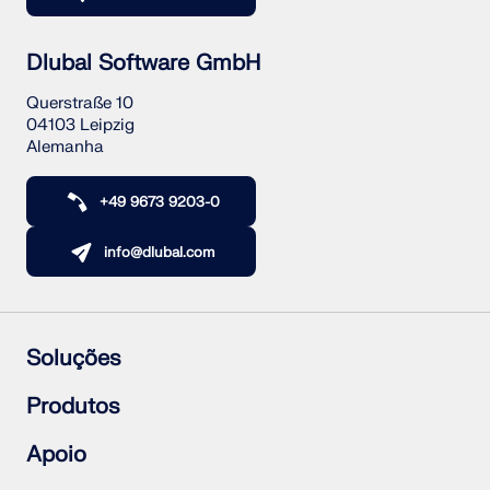
Dlubal Software GmbH
Querstraße 10
04103 Leipzig
Alemanha
+49 9673 9203-0
info@dlubal.com
Soluções
Estruturas de betão armado
Produtos
Estruturas de aço
Estruturas de madeira
RFEM 6
Apoio
Ligações de aço
RSTAB 9
RSECTION 1