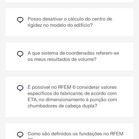
O RFEM 6 reduz automaticamente os ângulos de
Esforço transverso bidirecional
atrito divergentes de forma iterativa até que a
Regras de armadura (armadura mínima)
condição seja cumprida e realiza a verificação com
Posso desativar o cálculo do centro de
os valores ajustados. Os valores utilizados, bem
rigidez no modelo do edifício?
como uma indicação correspondente, são
Ler mais
documentados nos detalhes da verificação.
Ler mais
A que sistema de coordenadas referem-se
os meus resultados de volume?
É possível no RFEM 6 considerar valores
específicos do fabricante, de acordo com
ETA, no dimensionamento à punção com
chumbadores de cabeça dupla?
Como são definidos os fundações no RFEM