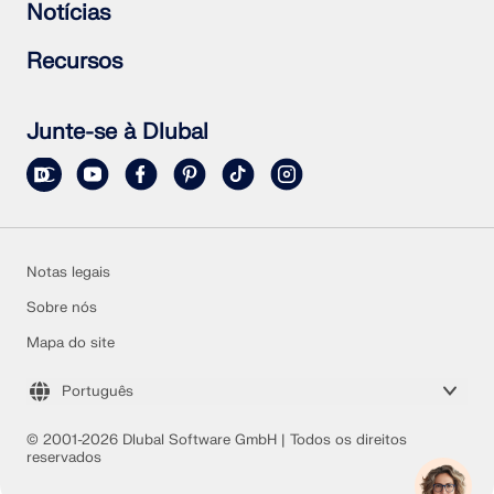
Perguntas mais frequentes (FAQ)
Notícias
RWIND 3
Fazer uma pergunta
Mapas de sobrecarga de neve, velocidade do vento e
Subscrever a newsletter
Recursos
carga sísmica
Notícias atuais
Contactar equipa de vendas
Vista geral de eventos
Versão de teste completa gratuita
Formações online
Enviar projeto
Junte-se à Dlubal
Projetos de clientes
Manuais online
Notas legais
Sobre nós
Mapa do site
Português
© 2001-2026 Dlubal Software GmbH | Todos os direitos
reservados