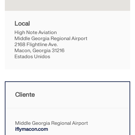
SABER MAIS
Local
High Note Aviation
Middle Georgia Regional Airport
2168 Flightline Ave.
Macon, Georgia 31216
Estados Unidos
Cliente
Ferramenta de Zona Geo
O serviço online da Dlubal fornece mapas de zonas
para a determinação rápida de cargas de neve,
Middle Georgia Regional Airport
velocidades do vento e dados sísmicos.
iflymacon.com