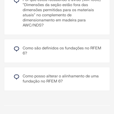
nele definidos são verificados. Os resultados das
“Dimensões da seção estão fora das
utilizações podem ser visualizados, como
dimensões permitidas para os materiais
habitualmente, de forma gráfica ou nas
atuais” no complemento de
verificações detalhadas, assim como em
dimensionamento em madeira para
diagramas resultantes.
AWC/NDS?
Para o vídeo explicativo
Ler mais
Como são definidos os fundações no RFEM
6?
Como posso alterar o alinhamento de uma
fundação no RFEM 6?