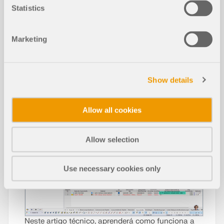
Statistics
Artigos da base de dados de conhe
cimento
Marketing
Otimização de secções transversais
NOVO
no estado limite de utilização
Show details
Allow all cookies
Allow selection
Use necessary cookies only
Neste artigo técnico, aprenderá como funciona a