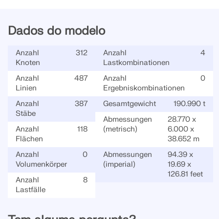
Dados do modelo
Anzahl
312
Anzahl
4
Knoten
Lastkombinationen
Anzahl
487
Anzahl
0
Linien
Ergebniskombinationen
Anzahl
387
Gesamtgewicht
190.990 t
Stäbe
Abmessungen
28.770 x
Anzahl
118
(metrisch)
6.000 x
Flächen
38.652 m
Anzahl
0
Abmessungen
94.39 x
Volumenkörper
(imperial)
19.69 x
126.81 feet
Anzahl
8
Lastfälle