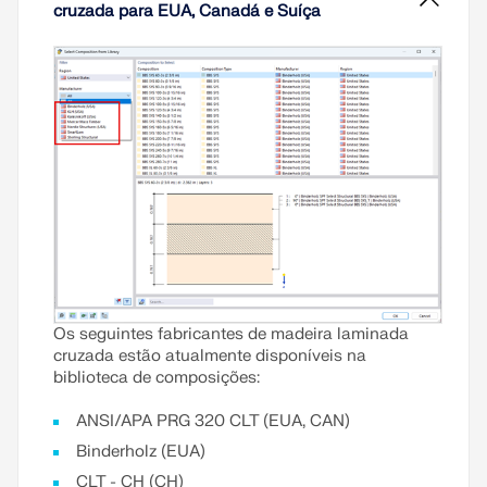
com o resultado da análise de valores próprios.
cruzada para EUA, Canadá e Suíça
Ler mais
Os seguintes fabricantes de madeira laminada
cruzada estão atualmente disponíveis na
biblioteca de composições:
ANSI/APA PRG 320 CLT (EUA, CAN)
Binderholz (EUA)
CLT - CH (CH)