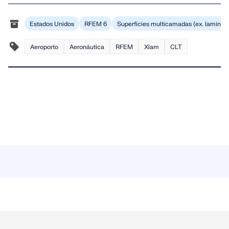
Estados Unidos
RFEM 6
Superfícies multicamadas (ex. laminad
Aeroporto
Aeronáutica
RFEM
Xlam
CLT