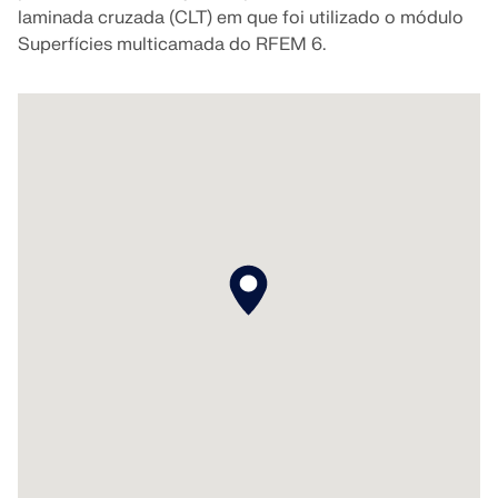
laminada cruzada (CLT) em que foi utilizado o módulo
Documentação da API
Superfícies multicamada do RFEM 6.
Índice
Primeiros passos
Aplicações
Objetos de modelo
Assinaturas e preços
Exemplos
AEF para ligações de aço
Projete e analise conexões de aço utilizando
CBFEM, de acordo com EN 1993‑1‑8 e AISC 360,
totalmente integrado no RFEM 6 para fluxos de
trabalho estruturais mais rápidos e precisos.