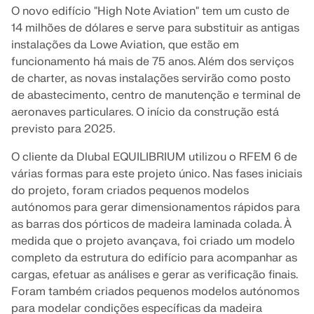
Junte-se a um líder global em software de
durante os seus estudos.
OBTER SUPORTE
O novo edifício "High Note Aviation" tem um custo de
engenharia e leve sua carreira a novos patamares.
14 milhões de dólares e serve para substituir as antigas
LIGAR AO SUPORTE
RWIND 3
OBTER LICENÇA GRATUITA
instalações da Lowe Aviation, que estão em
EXPLORE VAGAS EM ABERTO
funcionamento há mais de 75 anos. Além dos serviços
de charter, as novas instalações servirão como posto
Software CFD para túneis de vento digitais
de abastecimento, centro de manutenção e terminal de
aeronaves particulares. O início da construção está
Mais informação
previsto para 2025.
O cliente da Dlubal EQUILIBRIUM utilizou o RFEM 6 de
várias formas para este projeto único. Nas fases iniciais
API Dlubal
do projeto, foram criados pequenos modelos
autónomos para gerar dimensionamentos rápidos para
as barras dos pórticos de madeira laminada colada. À
A sua porta de entrada para modelação paramétrica e
medida que o projeto avançava, foi criado um modelo
automação
completo da estrutura do edifício para acompanhar as
cargas, efetuar as análises e gerar as verificação finais.
Descobrir a API
Foram também criados pequenos modelos autónomos
para modelar condições específicas da madeira