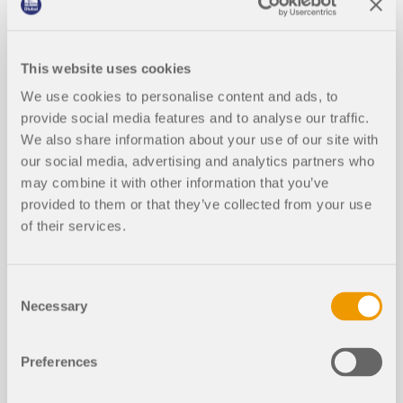
Duração:
01:03:34 min
This website uses cookies
We use cookies to personalise content and ads, to
provide social media features and to analyse our traffic.
Ir para os modelos
We also share information about your use of our site with
our social media, advertising and analytics partners who
may combine it with other information that you’ve
266x
provided to them or that they’ve collected from your use
of their services.
Modelo de terminal do aeroporto regional de Mid
dle Georgia em Macon–Bibb County no estado d
a Geórgia, EUA
Consent
Necessary
Selection
Preferences