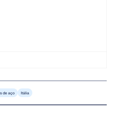
as de aço
Itália