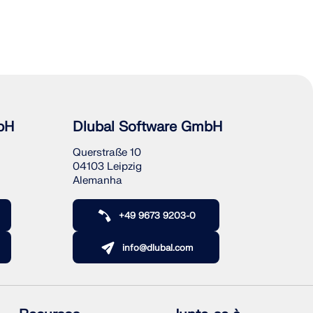
bH
Dlubal Software GmbH
Querstraße 10
04103 Leipzig
Alemanha
+49 9673 9203-0
info@dlubal.com