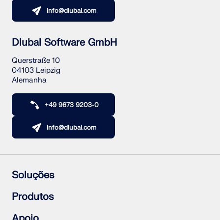
info@dlubal.com
Dlubal Software GmbH
Querstraße 10
04103 Leipzig
Alemanha
+49 9673 9203-0
info@dlubal.com
Soluções
Estruturas de betão armado
Produtos
Estruturas de aço
Estruturas de madeira
RFEM 6
Apoio