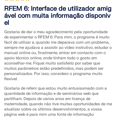
Dimensionamento estrutural para
RFEM 6: Interface de utilizador amig
Módulos
sistemas fotovoltaicos
Empresa
Vendas
Eventos
Área gratuita da Dlubal
E-learning
ável com muita informação disponív
Análises adicionais
A Dlubal Software ajuda você a criar e verificar
el
Estudantes e estabelecimentos de ensin
qualquer sistema de montagem solar. Trabalhe de
Carreira
Assistente de apoio baseada em IA
Exemplos
Sobre nós
Análises dinâmicas
o
forma eficiente com estruturas de aço, alumínio e
Gostaria de dar o meu agradecimento pela oportunidade
Mestrado em Engenharia com
Soluções especiais
concreto em um único ambiente.
de experimentar o RFEM 6. Para mim, o programa é muito
seminários web
Loja online
Documentos
Contacto
Carreira
fácil de utilizar e, quando me deparava com um problema,
Plataforma de conhecimento
Dimensionamento
sempre me ajudava a assistir ao vídeo instrutivo, estudar o
Apoio e serviço gratuitos
Junte-se aos líderes do setor e explore soluções em
EXPLORAR FERRAMENTAS
Ligações
manual online ou, finalmente, entrar em contacto com o
engenharia estrutural e software. Aprimore suas
Referências
Referências
Empregos
apoio técnico online, onde tinham todo o gosto em
Precisa de ajuda? Acesse as opções de suporte
Informação e entretenimento
habilidades com nossas sessões ao vivo!
aconselhar-me. Fiquei muito satisfeito por saber que
gratuitas, incluindo assistência de IA 24/7, suporte
Teste gratuito de 90 dias
muitos parâmetros estão predefinidos, mas podem ser
por e-mail e webinars.
Os nossos clientes
Equipas
personalizados. Por isso, considero o programa muito
VER PRÓXIMOS SEMINÁRIOS WEB
Modelos grátis para download
flexível.
RSTAB 9
Primeiros passos com o RFEM 6
SAIBA MAIS
Porquê escolher a Dlubal?
Explore milhares de modelos estruturais prontos
Gostaria de referir que estou muito entusiasmado com a
Dê seus primeiros passos com o RFEM 6 e descubra
para uso. Baixe, adapte e use-os como templates
Construir o sucesso em conjunto
quantidade de informação e de seminários web que
como você pode modelar e calcular rapidamente.
Iniciar sessão na sua conta
O programa de estruturas de barras icónico
para acelerar seu processo de design.
partilham. Depois de vários anos em licença de
Personalize com complementos para ainda mais
Descubra como engenheiros líderes ao redor do
maternidade, quando não tive muitas oportunidades de me
Registe-se no extranet da Dlubal para aproveitar
possibilidades.
mundo confiam em nossas soluções para elevar
Construa o Seu Futuro Conosco
atualizar sobre os últimos desenvolvimentos, a vossa
Mais informação
ao máximo o software e ter acesso exclusivo aos
DESCOBRIR MODELOS
seus projetos conosco.
página web é para mim uma fonte de informação
seus dados pessoais.
Revele como a nossa equipe molda o futuro da