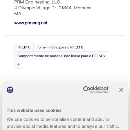
PRM Engineering, LLC
Documentação da API
4 Olympic Village Dr., 01844, Methuen
MA
Índice
www.prmeng.net
Primeiros passos
Aplicações
Objetos de modelo
RFEM 6
Form-Finding para o RFEM 6
Assinaturas e preços
Comportamento de material não linear para o RFEM 6
Exemplos
AEF para ligações de aço
Projete e analise conexões de aço utilizando
CBFEM, de acordo com EN 1993‑1‑8 e AISC 360,
This website uses cookies
totalmente integrado no RFEM 6 para fluxos de
Os meus clientes estão deslumbrant
trabalho estruturais mais rápidos e precisos.
We use cookies to personalise content and ads, to
es!
provide social media features and to analyse our traffic.