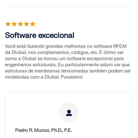
Junte-se a um líder global em software de
durante os seus estudos.
OBTER SUPORTE
engenharia e leve sua carreira a novos patamares.
LIGAR AO SUPORTE
RWIND 3
OBTER LICENÇA GRATUITA
EXPLORE VAGAS EM ABERTO
Software excecional
Software CFD para túneis de vento digitais
Você está fazendo grandes melhorias no software RFEM
Mais informação
da Dlubal, nos complementos, códigos, etc. É ótimo ver
como a Dlubal se tornou um software excepcional para
engenheiros estruturais. Eu particularmente adoro ver que
estruturas de membranas tensionadas também podem ser
modeladas com a Dlubal. Parabéns!
API Dlubal
A sua porta de entrada para modelação paramétrica e
automação
Descobrir a API
Pedro R. Munoz, Ph.D., P.E.