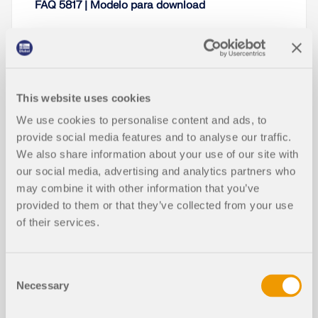
FAQ 5817 | Modelo para download
This website uses cookies
We use cookies to personalise content and ads, to
provide social media features and to analyse our traffic.
Artigos da base de dados de conhe
We also share information about your use of our site with
cimento
our social media, advertising and analytics partners who
may combine it with other information that you’ve
provided to them or that they’ve collected from your use
Otimização de secções transversais
NOVO
of their services.
no estado limite de utilização
Consent
Necessary
Selection