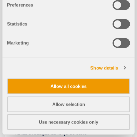
Preferences
Statistics
Marketing
Neste artigo técnico, aprenderá como funciona a
otimização de secções transversais nos módulos
de dimensionamento para o estado limite de
Show details
utilização no RFEM 6 e no RSTAB 9.
Allow all cookies
Ler mais
Allow selection
Apoio de cálculo para o dimensiona
mento de madeira - Estado limite de
Use necessary cookies only
NOVO
utilização, pressão perpendicular às
fibras e redução de força de corte