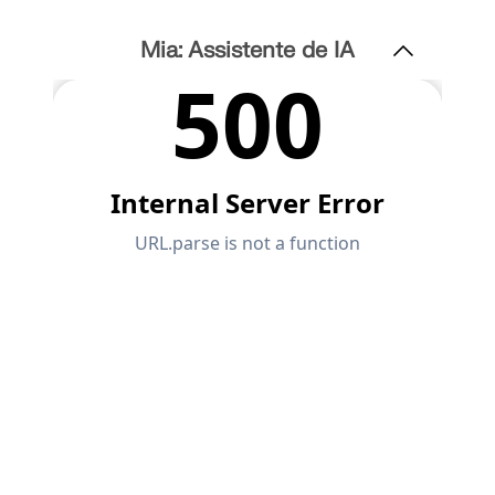
Documentação da API
Mia: Assistente de IA
Índice
Primeiros passos
Aplicações
Objetos de modelo
Assinaturas e preços
Exemplos
AEF para ligações de aço
Projete e analise conexões de aço utilizando
CBFEM, de acordo com EN 1993‑1‑8 e AISC 360,
totalmente integrado no RFEM 6 para fluxos de
trabalho estruturais mais rápidos e precisos.