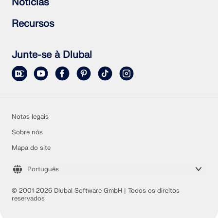
Notícias
RWIND 3
Fazer uma pergunta
Mapas de sobrecarga de neve, velocidade do vento e
Subscrever a newsletter
Recursos
carga sísmica
Notícias atuais
Contactar equipa de vendas
Vista geral de eventos
Versão de teste completa gratuita
Formações online
Enviar projeto
Junte-se à Dlubal
Projetos de clientes
Manuais online
Notas legais
Sobre nós
Mapa do site
Português
© 2001-2026 Dlubal Software GmbH | Todos os direitos
reservados