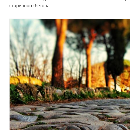
AISC 360, полностью интегрированы в RFEM 6 для более
старинного бетона.
быстрых и точных структурных рабочих процессов.
ПОДРОБНЕЕ
Устаревшие продукты