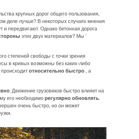
льства крупных дорог общего пользования,
мом деле лучше? В некоторых случаях мнения
т и передвигают. Однако бетонная дорога
стороны
этих двух материалов? Мы '
ого степеней свободы с точки зрения
усы в кривых возможны без каких-либо
а происходит
относительно быстро
, а
овно
. Движение грузовиков быстро влияет на
ому его необходимо
регулярно обновлять
.
вершен очень быстро, но он может
узки.