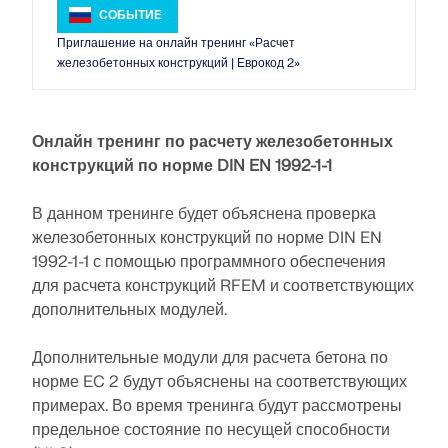
свою карьеру на новые высоты.
месте.
обучения.
вебинарами и премиальными услугами для
СОБЫТИЕ
пользователей договора на обслуживание Pro.
Приглашение на онлайн тренинг «Расчет
ОТКРЫТЫЕ ВАКАНСИИ
СВЯЗАТЬСЯ С САППОРТОМ
железобетонных конструкций | Еврокод 2»
ПОЛУЧИТЬ БЕСПЛАТНУЮ ЛИЦЕНЗИЮ
RWIND 3
ПОЛУЧИТЬ ПОДДЕРЖКУ
CFD-программное обеспечение для цифровых
Онлайн тренинг по расчету железобетонных
аэродинамических труб
конструкций по норме DIN EN 1992-1-1
Подробнее
В данном тренинге будет объяснена проверка
железобетонных конструкций по норме DIN EN
1992-1-1 с помощью программного обеспечения
для расчета конструкций RFEM и соответствующих
Dlubal API
дополнительных модулей.
Дополнительные модули для расчета бетона по
Ваш портал в параметрическое моделирование и
норме EC 2 будут объяснены на соответствующих
автоматизацию
примерах. Во время тренинга будут рассмотрены
предельное состояние по несущей способности
Открыть для себя API