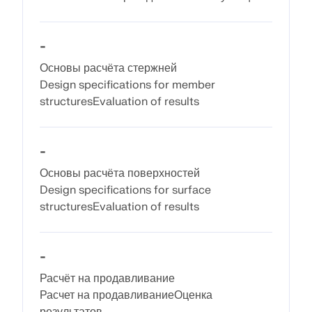
рабочих процессов.
-
ПОДРОБНЕЕ
Основы расчёта стержней
Design specifications for member
structuresEvaluation of results
-
Основы расчёта поверхностей
Design specifications for surface
structuresEvaluation of results
-
Инструмент геозоны
Расчёт на продавливание
Расчет на продавливаниеОценка
Онлайн-сервис Dlubal предоставляет карты зон для
результатов