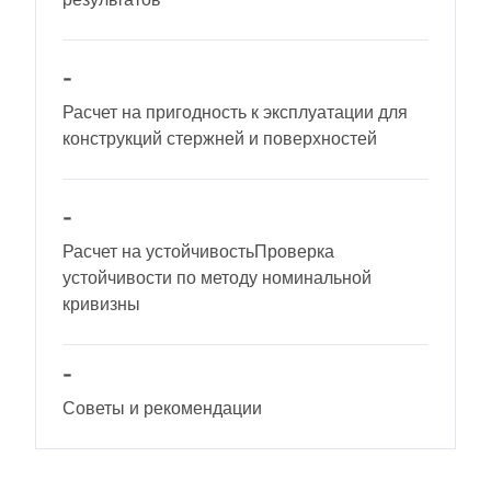
быстрого определения снеговых нагрузок, скоростей
ветра и сейсмических данных.
-
ПРОВЕРИТЬ ЗОНЫ НАГРУЗКИ
Расчет на пригодность к эксплуатации для
конструкций стержней и поверхностей
-
Расчет на устойчивостьПроверка
устойчивости по методу номинальной
кривизны
-
Советы и рекомендации
Устаревшие продукты