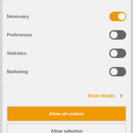
Consent
Necessary
Selection
Preferences
Статьи из базы знаний
Statistics
Допущения эффективной прочнос
ти при растяжении в связи с опре
Marketing
делением минимального армиров
ания по норме DIN EN 1992-1-1 7.3.2
Show details
Allow all cookies
Allow selection