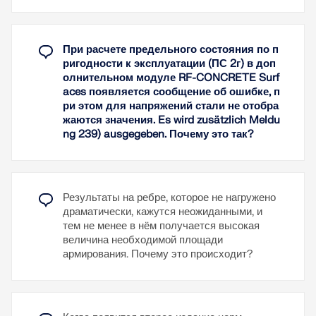
Возможность переноса коэффициента
эксплуатации в RFEM, программа классифицирует
поведения из динамического анализа
железобетонное сечение как 'с трещинами' или
'без трещин'. Если необходимо учесть также
Проверка предельного значения для
При расчете предельного состояния по п
усиление при растяжении в сечении, то
коэффициента поведения
ригодности к эксплуатации (ПС 2г) в доп
применяется коэффициент распределения
Проверка "Жесткая колонна – мягкая балка"
олнительном модуле RF-CONCRETE Surf
(например, по норме EN 1992-1-1, уравнение 7.19).
aces появляется сообщение об ошибке, п
Предполагается, что свойства материала бетона
Конструктивные правила для проверки
ри этом для напряжений стали не отобра
являются линейно-упругими в зоне сжатия и
кривизны пластичности
жаются значения. Es wird zusätzlich Meldu
растяжения до достижения прочности бетона на
Конструктивные правила для местной
ng 239) ausgegeben. Почему это так?
растяжение. Это достигается точно в предельном
пластичности
состоянии по пригодности к эксплуатации.
Проверка узлов балка-колонна в соответствии
с 5.4.3.3 и 5.5.3.3
При определении эффективных жесткостей
учитывается ползучесть и усадка на «уровне
Результаты на ребре, которое не нагружено
сечения». В данном приближенном методе не
Узнать больше
драматически, кажутся неожиданными, и
учитывается влияние усадки и ползучести в
тем не менее в нём получается высокая
статически неопределенных системах (например,
величина необходимой площади
растягивающие силы от усадочной деформации в
армирования. Почему это происходит?
системах, защемленных со всех сторон, не
определяются и должны учитываться отдельно).
Таким образом, модуль RF-CONCRETE Deflect
рассчитывает деформации в два этапа: