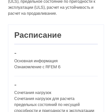
(ULS), предельное состояние по пригодности к
эксплуатации (ULS), расчет на устойчивость и
расчет на продавливание.
Документация по API
Указатель
Начало работы
Расписание
Применение
Объекты моделей
-
Подписки и цены
Основная информация
Примеры
Ознакомление с RFEM 6
-
МКЭ для стальных соединений
Сочетания нагрузок
Проектирование и анализ стальных соединений с
Сочетания нагрузок для расчета
использованием CBFEM, в соответствии с EN
предельных состояний по несущей
1993‑1‑8 и AISC 360, полностью интегрированы в
способности и пригодности к эксплуатации
RFEM 6 для более быстрых и точных структурных