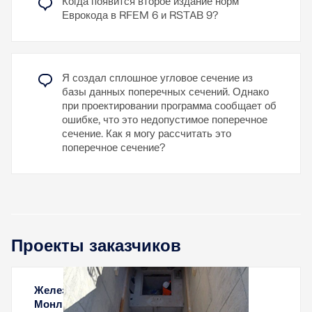
Когда появится второе издание норм
Расчет эффективных жесткостей
Еврокода в RFEM 6 и RSTAB 9?
железобетонных сечений с учетом линейно-
упругих условий
Расчет деформации с использованием
Я создал сплошное угловое сечение из
эффективных жесткостей в МКЭ
базы данных поперечных сечений. Однако
при проектировании программа сообщает об
Узнать больше
ошибке, что это недопустимое поперечное
сечение. Как я могу рассчитать это
поперечное сечение?
Проекты заказчиков
Железобетонная шахта лифта на станции
Монлюсон, Франция