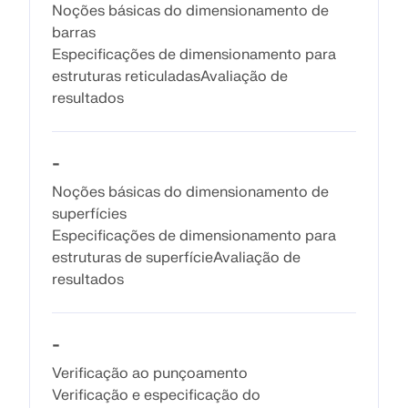
Noções básicas do dimensionamento de
SABER MAIS
barras
Especificações de dimensionamento para
estruturas reticuladasAvaliação de
resultados
-
Noções básicas do dimensionamento de
superfícies
Especificações de dimensionamento para
estruturas de superfícieAvaliação de
resultados
Ferramenta de Zona Geo
O serviço online da Dlubal fornece mapas de zonas
-
para a determinação rápida de cargas de neve,
Verificação ao punçoamento
velocidades do vento e dados sísmicos.
Verificação e especificação do