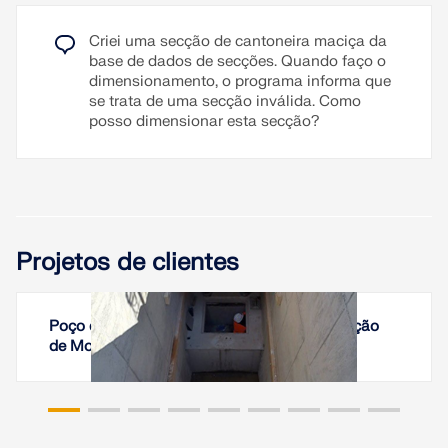
Cálculo da resistência efetiva da secção de
betão armado, assumindo as condições
Criei uma secção de cantoneira maciça da
linear-elásticas
base de dados de secções. Quando faço o
dimensionamento, o programa informa que
Cálculo da deformação utilizando a
se trata de uma secção inválida. Como
resistência efetiva com o MEF
posso dimensionar esta secção?
Ler mais
Projetos de clientes
Poço de elevador em betão armado na estação
de Montluçon, França