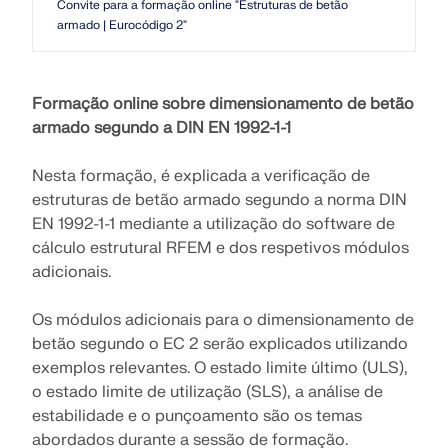
Junte-se a um líder global em software de
durante os seus estudos.
OBTER SUPORTE
Convite para a formação online "Estruturas de betão
engenharia e leve sua carreira a novos patamares.
armado | Eurocódigo 2"
LIGAR AO SUPORTE
RWIND 3
OBTER LICENÇA GRATUITA
EXPLORE VAGAS EM ABERTO
Formação online sobre dimensionamento de betão
Software CFD para túneis de vento digitais
armado segundo a DIN EN 1992-1-1
Mais informação
Nesta formação, é explicada a verificação de
estruturas de betão armado segundo a norma DIN
EN 1992-1-1 mediante a utilização do software de
cálculo estrutural RFEM e dos respetivos módulos
API Dlubal
adicionais.
Os módulos adicionais para o dimensionamento de
A sua porta de entrada para modelação paramétrica e
betão segundo o EC 2 serão explicados utilizando
automação
exemplos relevantes. O estado limite último (ULS),
o estado limite de utilização (SLS), a análise de
Descobrir a API
estabilidade e o punçoamento são os temas
abordados durante a sessão de formação.