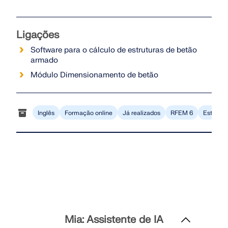
Ligações
Software para o cálculo de estruturas de betão
armado
Módulo Dimensionamento de betão
Inglês
Formação online
Já realizados
RFEM 6
Estrutur
Mia: Assistente de IA