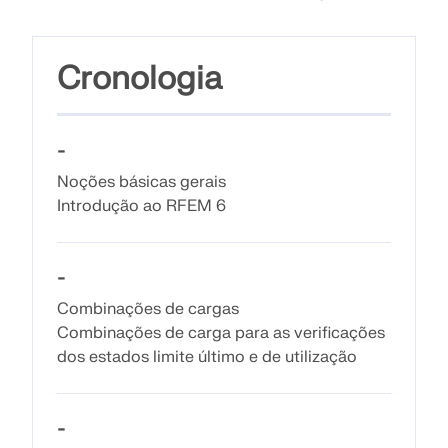
Documentação da API
Índice
Cronologia
Primeiros passos
Aplicações
-
Objetos de modelo
Noções básicas gerais
Assinaturas e preços
Introdução ao RFEM 6
Exemplos
-
Combinações de cargas
AEF para ligações de aço
Combinações de carga para as verificações
Projete e analise conexões de aço utilizando
dos estados limite último e de utilização
CBFEM, de acordo com EN 1993‑1‑8 e AISC 360,
totalmente integrado no RFEM 6 para fluxos de
trabalho estruturais mais rápidos e precisos.
-