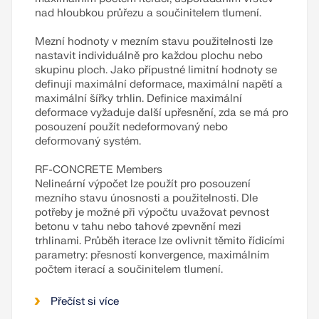
nad hloubkou průřezu a součinitelem tlumení.
Mezní hodnoty v mezním stavu použitelnosti lze
nastavit individuálně pro každou plochu nebo
skupinu ploch. Jako přípustné limitní hodnoty se
definují maximální deformace, maximální napětí a
maximální šířky trhlin. Definice maximální
deformace vyžaduje další upřesnění, zda se má pro
posouzení použít nedeformovaný nebo
deformovaný systém.
RF-CONCRETE Members
Nelineární výpočet lze použít pro posouzení
mezního stavu únosnosti a použitelnosti. Dle
potřeby je možné při výpočtu uvažovat pevnost
betonu v tahu nebo tahové zpevnění mezi
trhlinami. Průběh iterace lze ovlivnit těmito řídicími
parametry: přesností konvergence, maximálním
počtem iterací a součinitelem tlumení.
Přečíst si více