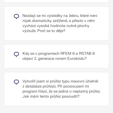
Konstrukční pravidla pro lokální duktilitu
dotvarování a smršťování u staticky neurčitých
konstrukcí se při tomto aproximačním výpočtu
Posouzení spojovacích uzlů nosníků a sloupů
nezohlední (například tahové síly způsobené
podle čl. 5.4.3.3 a 5.5.3.3
Nezdají se mi výsledky na žebru, které není
smršťováním u oboustranně vetknutých konstrukcí
nijak dramaticky zatížené, a přesto v něm
nelze určit, a proto se musí zohlednit jiným
Přečíst si více
vychází vysoká hodnota nutné plochy
způsobem). Stručně řečeno probíhá výpočet
výztuže. Proč se to děje?
deformací v modulu RF-CONCRETE Deflect ve
dvou krocích:
Výpočet účinných tuhostí železobetonového
průřezu za předpokladu lineárně elastických
Kdy se v programech RFEM 6 a RSTAB 9
podmínek
objeví 2. generace norem Eurokódu?
Výpočet deformace pomocí účinných
tuhostí pomocí MKP
Vytvořil jsem si průřez typu masivní úhelník
Přečíst si více
z databáze průřezů. Při poosouzení mi
program hlásí, že se jedná o neplatný průřez.
Jak mám tento průřez posoudit?