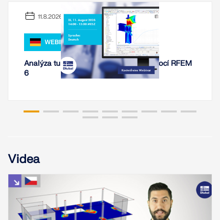
11.8.2026
WEBINÁŘ
Analýza tuhosti ocelových spojení pomocí RFEM
6
Videa