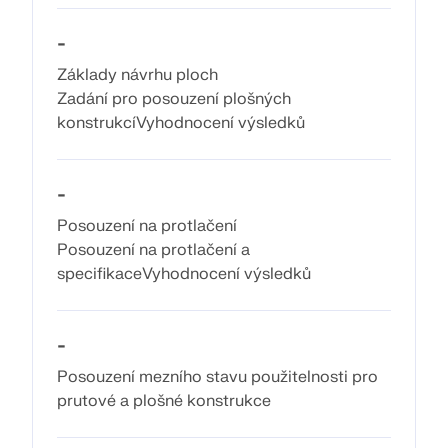
VÍCE INFORMACÍ
-
Základy návrhu ploch
Zadání pro posouzení plošných
konstrukcíVyhodnocení výsledků
-
Posouzení na protlačení
Posouzení na protlačení a
specifikaceVyhodnocení výsledků
Nástroj Geo-zóny
-
Online služba Dlubal poskytuje mapy oblastí pro
Posouzení mezního stavu použitelnosti pro
rychlé stanovení sněhových zatížení, rychlostí větru
prutové a plošné konstrukce
a seizmických údajů.