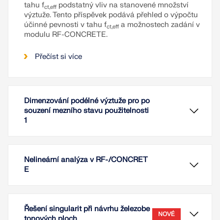
tahu f
podstatný vliv na stanovené množství
ct,eff
výztuže. Tento příspěvek podává přehled o výpočtu
účinné pevnosti v tahu f
a možnostech zadání v
ct,eff
modulu RF-CONCRETE.
Přečíst si více
Dimenzování podélné výztuže pro po
souzení mezního stavu použitelnosti
1
Nelineární analýza v RF-/CONCRET
E
Řešení singularit při návrhu železobe
NOVÉ
tonových ploch