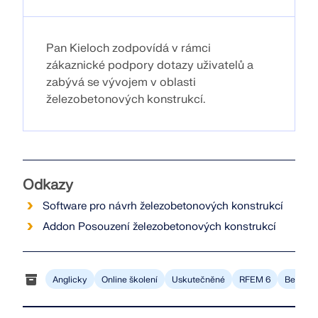
Pan Kieloch zodpovídá v rámci
zákaznické podpory dotazy uživatelů a
zabývá se vývojem v oblasti
železobetonových konstrukcí.
Odkazy
Software pro návrh železobetonových konstrukcí
Addon Posouzení železobetonových konstrukcí
Anglicky
Online školení
Uskutečněné
RFEM 6
Betonov