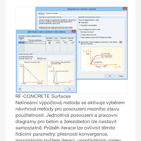
Přečíst si více
průhyby výrazně větší než lineárně spočítané
hodnoty.
Přečíst si více
RF-CONCRETE Surfaces
Nelineární výpočtová metoda se aktivuje výběrem
návrhové metody pro posouzení mezního stavu
použitelnosti. Jednotlivá posouzení a pracovní
diagramy pro beton a železobeton lze nastavit
samostatně. Průběh iterace lze ovlivnit těmito
řídicími parametry: přesností konvergence,
maximálním počtem iterací, uspořádáním vrstev