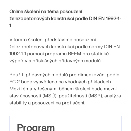
pro statické výpočty a posuňte svou kariéru na
ZÍSKEJTE PODPORU
ZÍSKAT BEZPLATNOU LICENCI
novou úroveň.
Online školení na téma posouzení
SPOJTE SE S PODPOROU
RWIND 3
železobetonových konstrukcí podle DIN EN 1992-1-
PROHLÉDNĚTE SI AKTUÁLNÍ NABÍDKY PRÁCE
1
CFD software pro digitální větrné tunely
V tomto školení představíme posouzení
železobetonových konstrukcí podle normy DIN EN
Více informací
1992-1-1 pomocí programu RFEM pro statické
výpočty a příslušných přídavných modulů.
Použití přídavných modulů pro dimenzování podle
Dlubal API
EC 2 bude vysvětleno na vhodných příkladech.
Mezi tématy řešenými během školení bude mezní
stav únosnosti (MSÚ), použitelnosti (MSP), analýza
Vaše brána do parametrického modelování a
stability a posouzení na protlačení.
automatizace
Objevte API
Program