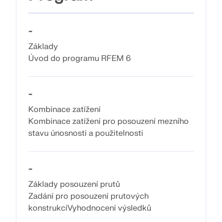
Dokumentace API
Index
-
Začínáme
Základy
Úvod do programu RFEM 6
Aplikace
Objekty modelu
-
Předplatné a ceny
Příklady
Kombinace zatížení
Kombinace zatížení pro posouzení mezního
stavu únosnosti a použitelnosti
MKP pro ocelové spoje
-
Navrhujte a analyzujte ocelové spoje pomocí
CBFEM, v souladu s EN 1993‑1‑8 a AISC 360, plně
Základy posouzení prutů
integrované v programu RFEM 6 pro rychlejší a
Zadání pro posouzení prutových
přesnější konstrukční pracovní postupy.
konstrukcíVyhodnocení výsledků