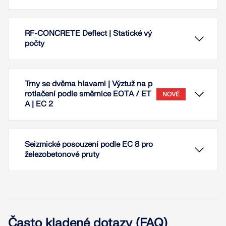
RF-CONCRETE Deflect | Statické vý
počty
Trny se dvěma hlavami | Výztuž na p
rotlačení podle směrnice EOTA / ET
NOVÉ
A | EC 2
Seizmické posouzení podle EC 8 pro
železobetonové pruty
Často kladené dotazy (FAQ)