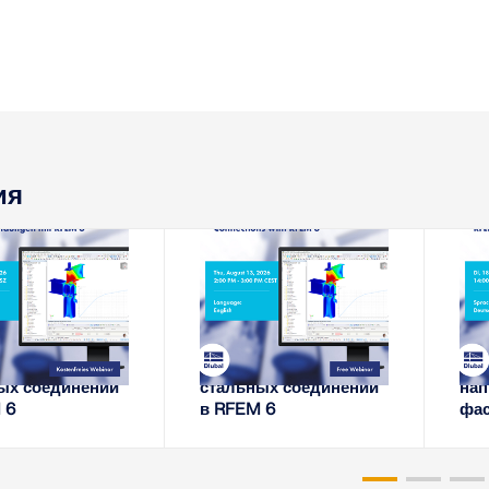
ия
-08-11
2026-08-13
ЕБИНАР
ВЕБИНАР
 жёсткости
Анализ жесткости
Ост
ых соединений
стальных соединений
нап
 6
в RFEM 6
фас
Хо
сте
про