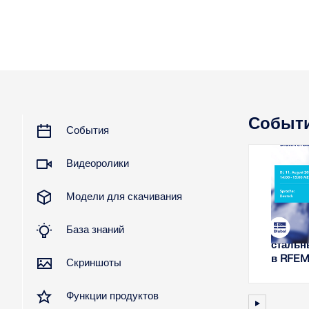
Событ
События
Видеоролики
2026
Модели для скачивания
В
База знаний
Анализ
стальн
в RFEM
Скриншоты
Функции продуктов