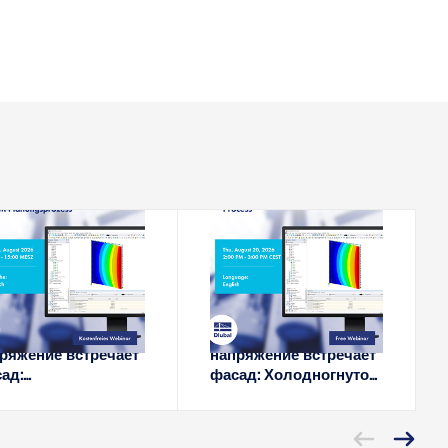
2026-08-18
2026-08-20
ВЕБИНАР
ВЕБИНАР
аточное
Остаточное
ряжение встречает
напряжение встречает
ад:
фасад: Холодногнутое
лодноформованное
стекло в процессе
кло в процессе
планирования в RFEM
ектирования RFEM