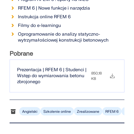
RFEM 6 | Nowe funkcje i narzędzia
Instrukcja online RFEM 6
Filmy do e-learningu
Oprogramowanie do analizy statyczno-
wytrzymałościowej konstrukcji betonowych
Pobrane
Prezentacja | RFEM 6 | Studenci |
850,18
Wstęp do wymiarowania betonu
KB
zbrojonego
Angielski
Szkolenie online
Zrealizowane
RFEM 6
Konst