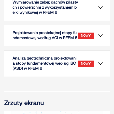
Wymiarowanie żeber, dachów pilasty
ch i powierzchni z wykorzystaniem b
elki wynikowej w RFEM 6
Projektowanie prostokątnej stopy fu
NOWY
ndamentowej według ACI w RFEM 6
Analiza geotechniczna projektowani
a stopy fundamentowej według IBC
NOWY
(ASD) w RFEM 6
Jeżeli, na przykład, do określenia sił wewnętrznych
ma zostać zastosowany model czysto
Zrzuty ekranu
powierzchniowy, ale wymiarowanie komponentu
nadal odbywa się na modelu prętowym, można
skorzystać z belki wynikowej.