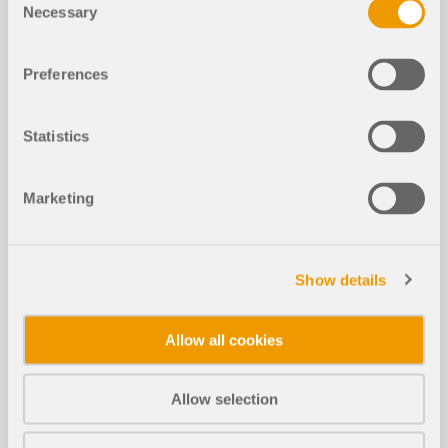
Necessary
Selection
992x
59x
Preferences
Belka żelbetowa ze wspornikiem
Statistics
Marketing
Artykuły w Bazie informacji
Show details
Osobliwości przy wymiarowaniu pow
Allow all cookies
NOWY
ierzchni żelbetowych
Allow selection