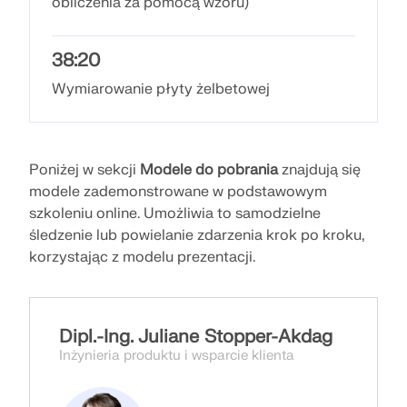
obliczenia za pomocą wzoru)
Odkryj API
38:20
Dokumentacja API
Wymiarowanie płyty żelbetowej
Indeks
Pierwsze kroki
Zastosowania
Poniżej w sekcji
Modele do pobrania
znajdują się
Obiekty modelu
modele zademonstrowane w podstawowym
szkoleniu online. Umożliwia to samodzielne
Abonamenty i ceny
śledzenie lub powielanie zdarzenia krok po kroku,
Przykłady
korzystając z modelu prezentacji.
Dipl.-Ing. Juliane Stopper-Akdag
MES dla połączeń stalowych
Inżynieria produktu i wsparcie klienta
Projektuj i analizuj połączenia stalowe za pomocą
CBFEM, zgodnie z EN 1993‑1‑8 i AISC 360, w pełni
zintegrowane z RFEM 6 dla szybszych,