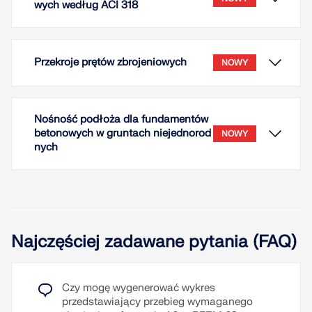
wych według ACI 318
Przekroje prętów zbrojeniowych
NOWY
Nośność podłoża dla fundamentów
betonowych w gruntach niejednorod
NOWY
nych
Za pomocą add-onu Betonfundamente można
projektować fundamenty zgodnie z amerykańską
Najczęściej zadawane pytania (FAQ)
normą ACI 318.
Zaimplementowano następujące obliczenia
Przekrój ten jest przeznaczony do stosowania z
Czy mogę wygenerować wykres
sprawdzające:
prętami zbrojeniowymi w celu symulacji obszarów
przedstawiający przebieg wymaganego
Zwichrzenie
nieciągłości w betonie zbrojonym za pomocą