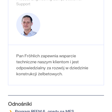
Usługa online Dlubal zapewnia mapy stref do
Support
szybkiego określania obciążeń śniegiem, wiatrem i
sejsmiką.
SPRAWDŹ STREFY OBCIĄŻEŃ
Pan Fröhlich zapewnia wsparcie
techniczne naszym klientom i jest
odpowiedzialny za rozwój w dziedzinie
konstrukcji żelbetowych.
Przestarzałe produkty
Odnośniki
Program RFEM 6 . oparty na MES