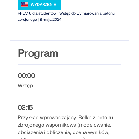
ekspertów przez cały okres studiów.
WYDARZENIE
SKONTAKTUJ SIĘ Z DZIAŁEM POMOCY
SPRAWDŹ OFERTY PRACY
TECHNICZNEJ
SKONTAKTUJ SIĘ Z WSPARCIEM TECHNICZNYM
RFEM 6 dla studentów | Wstęp do wymiarowania betonu
zbrojonego | 8 maja 2024
UZYSKAJ BEZPŁATNĄ LICENCJĘ
RWIND 3
Oprogramowanie CFD do cyfrowych tuneli
Program
aerodynamicznych
Więcej informacji
00:00
Wstęp
Dlubal API
03:15
Przykład wprowadzający: Belka z betonu
Twoje drzwi do modelowania parametrycznego i
zbrojonego wspornikowa (modelowanie,
automatyzacji
obciążenia i obliczenia, ocena wyników,