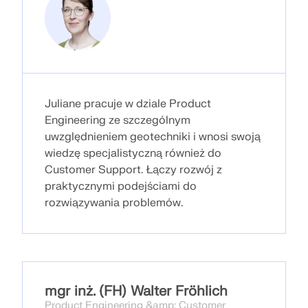
dokładniejszych przepływów pracy w inżynierii
konstrukcyjnej.
DOWIEDZ SIĘ WIĘCEJ
Juliane pracuje w dziale Product
Engineering ze szczególnym
uwzględnieniem geotechniki i wnosi swoją
wiedzę specjalistyczną również do
Customer Support. Łączy rozwój z
praktycznymi podejściami do
rozwiązywania problemów.
Narzędzie Geo-Zone
mgr inż. (FH) Walter Fröhlich
Product Engineering &amp; Customer