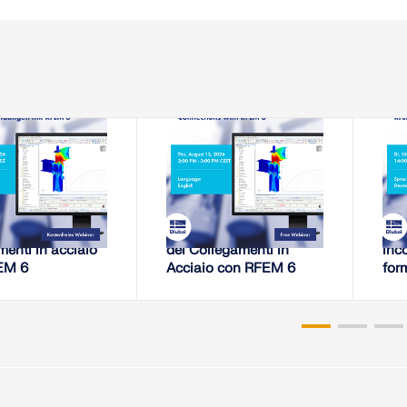
-08-11
2026-08-13
EBINAR
WEBINAR
di rigidezza di
Analisi della Rigidezza
Ten
menti in acciaio
dei Collegamenti in
inco
EM 6
Acciaio con RFEM 6
for
proc
RF