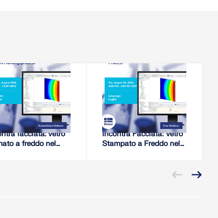
2026-08-18
2026-08-20
WEBINAR
WEBINAR
sione interna
Tensione Residua
ntra facciata: vetro
Incontra Facciata: Vetro
mato a freddo nel
Stampato a Freddo nel
esso di verifica
Processo di
EM
Progettazione RFEM