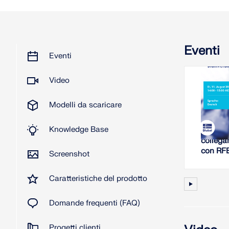
Eventi
Eventi
Video
2026
Modelli da scaricare
W
Knowledge Base
Analisi 
collega
con RF
Screenshot
Caratteristiche del prodotto
Domande frequenti (FAQ)
Progetti clienti