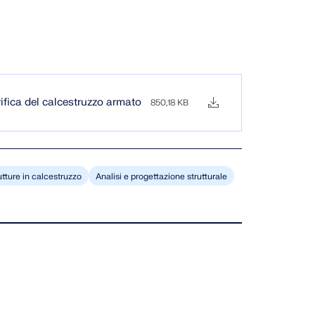
rifica del calcestruzzo armato
850,18 KB
utture in calcestruzzo
Analisi e progettazione strutturale