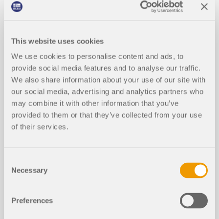
sistemas arquitetônicos leves.
Ler mais
This website uses cookies
We use cookies to personalise content and ads, to
provide social media features and to analyse our traffic.
Análise estática com cargas de vent
We also share information about your use of our site with
o a partir de pressões medidas exper
our social media, advertising and analytics partners who
imentalmente com o RWIND 2 e o R
may combine it with other information that you’ve
FEM 6
provided to them or that they’ve collected from your use
of their services.
Métodos de interpolação para press
ões medidas experimentalmente no
Consent
RWIND 2
Necessary
Selection
Preferences
Porquê e quando simplificar um mo
delo computacional no RWIND