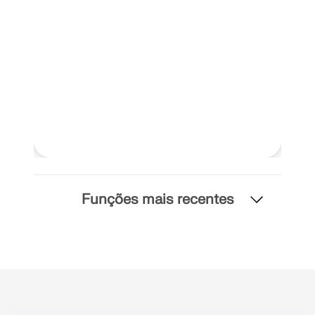
SABER MAIS
Funções mais recentes
Ferramenta de Zona Geo
O serviço online da Dlubal fornece mapas de zonas
para a determinação rápida de cargas de neve,
velocidades do vento e dados sísmicos.