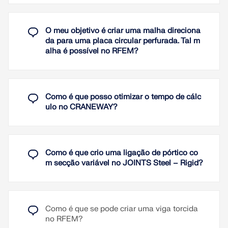
Ler mais
Para o vídeo explicativo
bem como ligações chapa a chapa. A cotagem
automática pode ser ativada no navegador
expansível à direita. As cadeias de cotas geradas
Ler mais
O meu objetivo é criar uma malha direciona
podem ser eliminadas e movidas.
da para uma placa circular perfurada. Tal m
alha é possível no RFEM?
Ler mais
Como é que posso otimizar o tempo de cálc
ulo no CRANEWAY?
Como é que crio uma ligação de pórtico co
m secção variável no JOINTS Steel – Rigid?
Como é que se pode criar uma viga torcida
no RFEM?