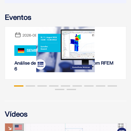
SABER MAIS
Eventos
2026-08-11
SEMINÁRIO WEB,
Análise de rigidez de ligações de aço com RFEM
6
Ferramenta de Zona Geo
O serviço online da Dlubal fornece mapas de zonas
Vídeos
para a determinação rápida de cargas de neve,
velocidades do vento e dados sísmicos.