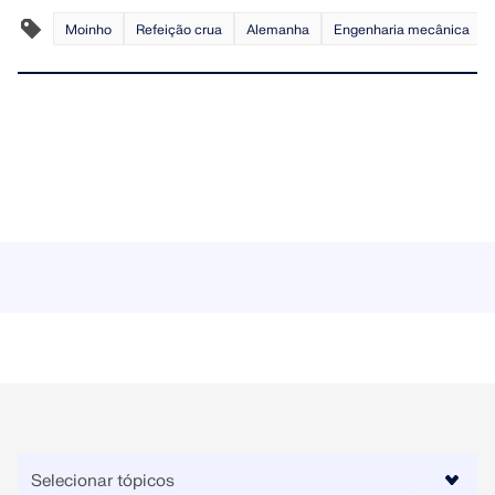
Documentação da API
Moinho
Refeição crua
Alemanha
Engenharia mecânica
Índice
Primeiros passos
Aplicações
Objetos de modelo
Assinaturas e preços
Exemplos
AEF para ligações de aço
Projete e analise conexões de aço utilizando
CBFEM, de acordo com EN 1993‑1‑8 e AISC 360,
totalmente integrado no RFEM 6 para fluxos de
trabalho estruturais mais rápidos e precisos.