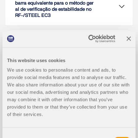
barra equivalente para o método ger
al de verificação de estabilidade no
RF-/STEEL EC3
Na configuração padrão, a classe de secção para
cada barra e caso de carga é determinada
automaticamente nos módulos de
dimensionamento. Na janela de entrada das
Capturas de ecrã
secções, o utilizador também pode especificar a
This website uses cookies
classe da secção manualmente, por exemplo, se a
encurvadura local for excluída do
In der EN 1993-1-1 wurde mit dem Allgemeinen
We use cookies to personalise content and ads, to
dimensionamento.
Verfahren ein Nachweisformat für
Moinho de farinha
provide social media features and to analyse our traffic.
Stabilitätsnachweise eingeführt, welches sich für
We also share information about your use of our site with
ebene Systeme mit beliebigen Randbedingungen
Ler mais
our social media, advertising and analytics partners who
und veränderlicher Bauhöhe anwenden lässt. Die
Nachweise können für eine Belastung in der
may combine it with other information that you’ve
Haupttragebene und gleichzeitiger
provided to them or that they’ve collected from your use
Druckbeanspruchung geführt werden. Dabei
Para a verificação de estabilidade de barras e
of their services.
werden die Stabilitätsfälle Biegedrillknicken und
conjuntos de barras com uma secção uniforme,
Biegeknicken aus der Haupttragebene heraus, also
pode utilizar o método de barra equivalente
um die schwache Bauteilachse, nachgewiesen.
segundo os capítulos 6.3.1 a 6.3.3 da norma EN
Funções do programa
Häufig stellt sich daher die Frage, wie in diesem
1993-1-1. No entanto, assim que uma secção
Consent