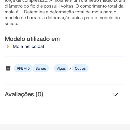
força de compressão. A mola tem um diâmetro médio D, um
Junte-se a um líder global em software de
durante os seus estudos.
OBTER SUPORTE
diâmetro do fio d e possui i voltas. O comprimento total da
engenharia e leve sua carreira a novos patamares.
mola é L. Determine a deformação total da mola para o
LIGAR AO SUPORTE
RWIND 3
OBTER LICENÇA GRATUITA
modelo de barra e a deformação única para o modelo do
EXPLORE VAGAS EM ABERTO
sólido.
Software CFD para túneis de vento digitais
Modelo utilizado em
Mola helicoidal
Mais informação
RFEM 5
Barras
Vigas
Outros
API Dlubal
Avaliações (0)
A sua porta de entrada para modelação paramétrica e
automação
Descobrir a API