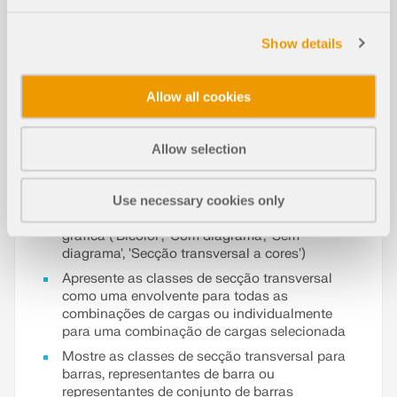
alumínio. A classificação de secção transversal é
realizada no âmbito do dimensionamento de aço
ou alumínio ponto a ponto e pode, por isso, variar
Show details
ao longo do comprimento da barra. Além disso, a
classe de secção transversal depende dos
esforços internos atuantes.
Allow all cookies
Graças às várias opções de visualização, pode
controlar a visualização gráfica de resultados das
Allow selection
classes de secção transversal de forma
personalizada:
Use necessary cookies only
Escolha entre diferentes tipos de representação
gráfica ('Bicolor', 'Com diagrama', 'Sem
diagrama', 'Secção transversal a cores')
Apresente as classes de secção transversal
como uma envolvente para todas as
combinações de cargas ou individualmente
para uma combinação de cargas selecionada
Mostre as classes de secção transversal para
barras, representantes de barra ou
representantes de conjunto de barras