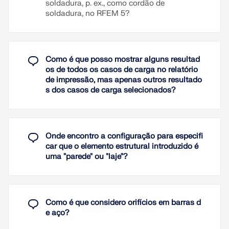
automática pode ser ativada no navegador
soldadura, p. ex., como cordão de
expansível à direita. As cadeias de cotas geradas
Ler mais
soldadura, no RFEM 5?
podem ser eliminadas e movidas.
Ler mais
Como é que posso mostrar alguns resultad
os de todos os casos de carga no relatório
de impressão, mas apenas outros resultado
s dos casos de carga selecionados?
Onde encontro a configuração para especifi
car que o elemento estrutural introduzido é
uma "parede" ou "laje"?
Como é que considero orifícios em barras d
e aço?