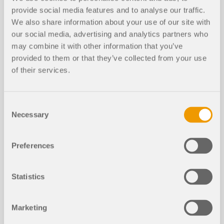
provide social media features and to analyse our traffic.
Ler mais
Representação gráfica da classifica
NOVO
ção de secção transversal
We also share information about your use of our site with
our social media, advertising and analytics partners who
may combine it with other information that you’ve
provided to them or that they’ve collected from your use
of their services.
Consent
Necessary
Selection
Preferences
Statistics
A classe de secção transversal pode ser
apresentada como um valor de resultado gráfico.
Esta função está disponível para todas as normas
de dimensionamento dos módulos
Marketing
Dimensionamento de aço e Dimensionamento de