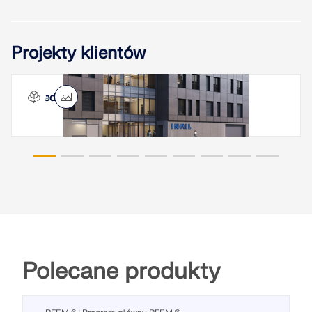
Projekty klientów
Siedziba INAIL w Ankonie, Włochy
Polecane produkty