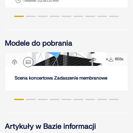
Usługa online Dlubal zapewnia mapy stref do
Trwanie:
02:50:31 min
szybkiego określania obciążeń śniegiem, wiatrem i
sejsmiką.
SPRAWDŹ STREFY OBCIĄŻEŃ
Modele do pobrania
5665x
603x
Scena koncertowa Zadaszenie membranowe
Przestarzałe produkty
Artykuły w Bazie informacji