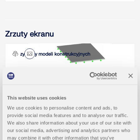
Bei der Querschnittsoptimierung in den
Zusatzmodulen können auch beliebig definierte
Zrzuty ekranu
Querschnitts-Favoritenlisten ausgewählt werden -
zusätzlich zu den Profilen aus der gleichen
Profilreihe wie das ursprüngliche Profil.
W programach RFEM i RSTAB można analizować
Przykłady modeli konstrukcyjnych
pręty o zmiennym przekroju, pręty te mogą składać
Przeczytaj więcej
się także z dowolnie zdefiniowanych profili SHAPE-
THIN. W celu określenia sił wewnętrznych i
odkształceń wartości przekrojów są interpolowane.
Projektowanie sztywnych połączeń z blachami
Przeczytaj więcej
czołowymi jest szczególnie skomplikowane w
This website uses cookies
przypadku geometrii połączeń gdzie występują
Funkcje produktu
cztery łączniki w jednym rzędzie oraz
We use cookies to personalise content and ads, to
dwukierunkowe zginanie, ponieważ nie istnieją
provide social media features and to analyse our traffic.
oficjalne wytyczne do wymiarowania tego typu
We also share information about your use of our site with
detali.
Graficzna prezentacja klasyfikacji pr
our social media, advertising and analytics partners who
NOWY
zekroju
may combine it with other information that you’ve