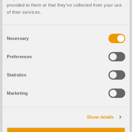
Przeczytaj więcej
provided to them or that they’ve collected from your use
of their services.
Consent
Necessary
Selection
Preferences
Statistics
Klasę przekroju można wyświetlić jako graficzną
wielkość wynikową. Funkcja ta jest dostępna dla
Marketing
wszystkich norm projektowych rozszerzeń
Projektowanie konstrukcji stalowych i
Projektowanie konstrukcji aluminiowych.
Klasyfikacja przekroju przeprowadzana jest w
Show details
ramach projektowania konstrukcji stalowych lub
aluminiowych punktowo i dlatego może zmieniać