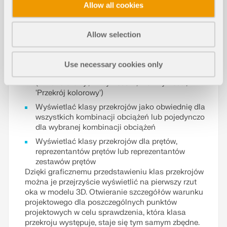
się na długości pręta. Klasa przekroju zależy
Allow all cookies
również od działających sił wewnętrznych.
Dzięki różnym opcjom wyświetlania można
Allow selection
dowolnie sterować graficzną prezentacją wyników
klas przekrojów:
Use necessary cookies only
Wybrać spośród różnych typów wyświetlania
('Dwukolorowy', 'Z wykresem', 'Bez wykresu',
'Przekrój kolorowy')
Wyświetlać klasy przekrojów jako obwiednię dla
wszystkich kombinacji obciążeń lub pojedynczo
dla wybranej kombinacji obciążeń
Wyświetlać klasy przekrojów dla prętów,
reprezentantów prętów lub reprezentantów
zestawów prętów
Dzięki graficznemu przedstawieniu klas przekrojów
można je przejrzyście wyświetlić na pierwszy rzut
oka w modelu 3D. Otwieranie szczegółów warunku
projektowego dla poszczególnych punktów
projektowych w celu sprawdzenia, która klasa
przekroju występuje, staje się tym samym zbędne.