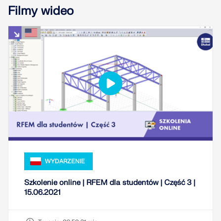
Filmy wideo
dokładniejszych przepływów pracy w inżynierii
konstrukcyjnej.
DOWIEDZ SIĘ WIĘCEJ
WYDARZENIE
Szkolenie online | RFEM dla studentów | Część 3 |
15.06.2021
Narzędzie Geo-Zone