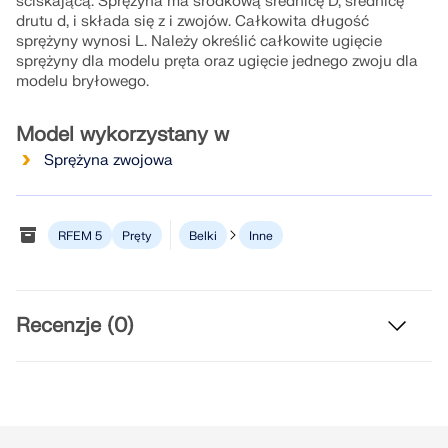
ściskającą. Sprężyna ma środkową średnicę D, średnicę
Dołącz do globalnego lidera w dziedzinie
ekspertów przez cały okres studiów.
drutu d, i składa się z i zwojów. Całkowita długość
oprogramowania inżynierskiego i wynieś swoją
SKONTAKTUJ SIĘ Z DZIAŁEM POMOCY
TECHNICZNEJ
sprężyny wynosi L. Należy określić całkowite ugięcie
SKONTAKTUJ SIĘ Z WSPARCIEM TECHNICZNYM
karierę na nowe wyżyny.
sprężyny dla modelu pręta oraz ugięcie jednego zwoju dla
UZYSKAJ BEZPŁATNĄ LICENCJĘ
modelu bryłowego.
RWIND 3
SPRAWDŹ OFERTY PRACY
Model wykorzystany w
Oprogramowanie CFD do cyfrowych tuneli
Sprężyna zwojowa
aerodynamicznych
Więcej informacji
RFEM 5
Pręty
Belki
Inne
Recenzje (0)
Dlubal API
Twoje drzwi do modelowania parametrycznego i
automatyzacji