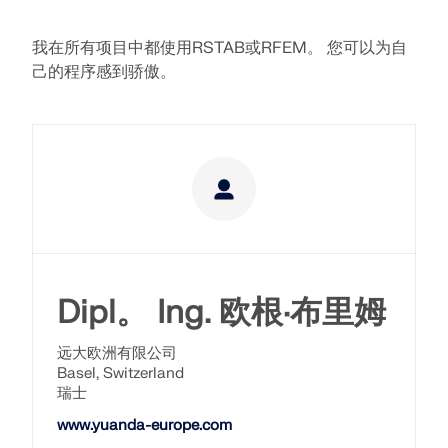
模块
光伏支架的结构设计
公司
销售
活动
德儒巴免费专区
在线学习
我在所有项目中都使用RSTAB或RFEM。 您可以为自
Dlubal Software 帮助您创建和验证任何太阳能安装系
附加分析
己的程序感到骄傲。
统。在单一环境中高效地处理钢、铝和混凝土结构。
动力分析
职业发展
AI 支持助理
示例
学生与学校
关于我们
特殊解决方案
探索工具
通过网课深入掌握工程技巧
设计
网店
文档
知识平台
联系我们
招贤纳士
加入行业领导者，探索结构工程和软件的解决方案。通
连接
免费支持与服务
过我们的现场课程提升您的技能！
参考
信息娱乐
参考
职位
需要帮助吗？访问免费的支持选项，包括全天候人工智
查看下场网课
能协助、电子邮件支持和网络研讨会。
90天免费试用
我们的客户
团队
RSTAB 9
了解更多
免费下载模型
RFEM 6 初学者入门
Dipl。 Ing. 欧根·布里姆
为什么选择 Dlubal？
经典的杆件结构分析软件
探索数以千计的现成结构模型。下载、调整并用作模
借助 RFEM 6 开始您的第一步，发现您可以多快进行建
远大欧洲有限公司
板，以加速设计流程。
模和计算。通过附加组件进行自定义，以获得更多可能
合作共赢
登录到您的帐户
Basel, Switzerland
更多信息
性。
了解世界各地的顶尖工程师如何信任我们的解决方案，
瑞士
注册成为 Dlubal 软件公司外部网用户，畅享软件资
发现模型
以提升他们的项目。
与我们一起构建您的未来
源，独享个性化数据。
www.yuanda-europe.com
开始使用
模块
揭示我们的团队如何塑造工程的未来。体验创新、成长