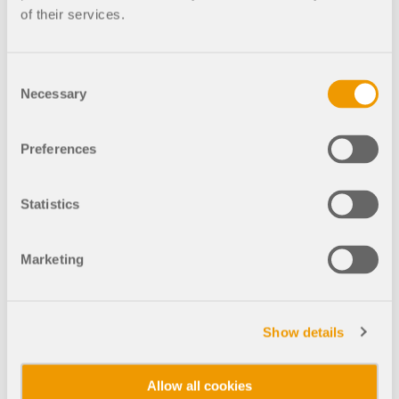
应用
of their services.
模型对象
订阅与价格
Consent
示例
Necessary
Selection
Preferences
钢节点有限元分析
Statistics
使用CBFEM设计和分析钢连接，符合EN 1993‑1‑8和
AISC 360标准，完全集成在RFEM 6中，以加快和提高
结构工作的准确性。
Marketing
了解更多
Show details
Allow all cookies