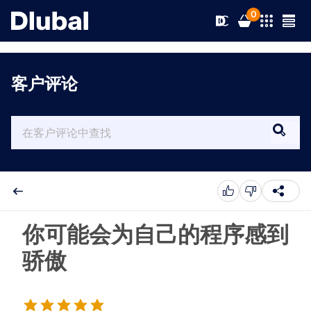
0
客户评论
解决方案
产品
行业
支持
应用领域
RFEM 6
新闻
规范
支持
你可能会为自己的程序感到
满足您所有项目需求的有限元分析软件
骄傲
资源
在线服务
培训
最新消息
更多信息
教育
服务
培训
完整版下载