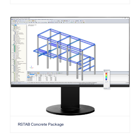
Dlubal API
查看客户项目
和激动人心的挑战。
附加分析
Dlubal 的新 API 服务 (gRPC) 为您提供了一个基于
登录
Python 和 C# 的结构分析软件灵活接口，可以直接访问
动力分析
您的职业机会
整个 Dlubal 产品系列。
特殊解决方案
创建账户
释放创新力量
设计
使用 API 开始
探索旨在提升您的工程工作流程的尖端工具和增强功
快速找到答案
能。
找到有关Dlubal软件的常见问题的快速答案。搜索或筛
探索新功能
选数百个常见问题以快速解决问题。
RSECTION 1
中文(简体)
用户自定义截面计算
查看常见问题
Dlubal 自由区
面向学生的免费结构分析软件
更多信息
随时获得专家帮助。享受免费的 AI 协助、电子邮件支
持、在线研讨会，以及针对服务合同专业用户的高级服
全球已有数千名学生受益于Dlubal软件。在整个学习过
认识专家
务。
程中，享受免费访问、培训和专家支持。
我们的专职工程师随时随地为您提供建模、设计和技术
挑战方面的帮助。
寻找理想工作
RSTAB Concrete Package
获取支持
免费获取许可证书
RWIND 3
加入工程软件的全球领导者，将您的职业生涯提升到新