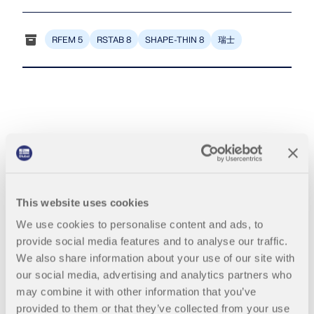
联系支持
的高度。
数值风洞 CFD 软件
查看职位空缺
瑞士
RFEM 5
RSTAB 8
SHAPE-THIN 8
更多信息
Dlubal 应用程序编程接口
您通往参数化建模和自动化的大门
Mia: AI 助手
了解 API
This website uses cookies
We use cookies to personalise content and ads, to
provide social media features and to analyse our traffic.
API 文档
We also share information about your use of our site with
索引
our social media, advertising and analytics partners who
may combine it with other information that you’ve
开始使用
provided to them or that they’ve collected from your use