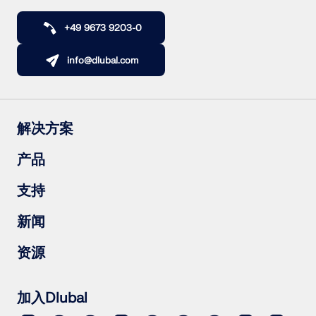
+49 9673 9203-0
info@dlubal.com
解决方案
钢筋混凝土结构
产品
钢结构
木结构
RFEM 6
支持
钢结构节点
RSTAB 9
RSECTION 1
常见问题（FAQs）
新闻
RWIND 3
提出具体问题
雪荷载、风速和地震荷载图
订阅新闻简报
资源
联系销售团队
最新资讯
活动汇总
下载完整版试用
在线培训
上传客户项目
加入Dlubal
客户项目