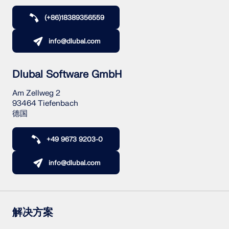
(+86)18389356559
info@dlubal.com
Dlubal Software GmbH
Am Zellweg 2
93464 Tiefenbach
德国
+49 9673 9203-0
info@dlubal.com
解决方案