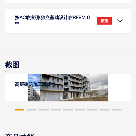
按ACI的矩形独立基础设计在RFEM 6
新建
中
Bei relativ großen beziehungsweise relativ kleinen
截图
Flächen, kommt es vor, dass automatisch erstellte
Ergebniswerte von der Relation nicht zu der
Struktur passen. Die Ergebnisse werden bei großen
高层建筑施工现场 7
Flächen entweder zu häufig erzeugt oder bei
相同的结构通常会在多个项目中使用，例如本例中的
kleinen Flächen zu wenig.
檩条与柱子和支撑。 在 RFEM 或 RSTAB 中通过移动
节点可以直接更改尺寸标注。
了解更多
了解更多
现在可以使用“混凝土基础”模块按照 ACI 318 [1] 和
IBC [2] 进行独立基础的设计。 本文演示了如何在
RFEM 6 中建模一个矩形独立基础，并将设计结果与