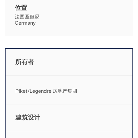
位置
法国圣但尼
Germany
所有者
地理分区工具
Dlubal 在线服务提供分区地图，可快速确定雪荷载、风
速和地震数据。
Piket/Legendre 房地产集团
检查荷载区域
建筑设计