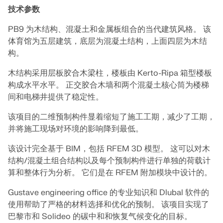
联系支持
的高度。
数值风洞 CFD 软件
技术参数
查看职位空缺
PB9 为木结构、混凝土和金属板组合的当代建筑风格。 该
更多信息
体育馆为五层建筑，底层为混凝土结构，上面四层为木结
构。
木结构采用层板胶合木梁柱，楼板由 Kerto-Ripa 箱型楼板
构成水平水平。 正交胶合木墙和两个混凝土核心筒为楼梯
Dlubal 应用程序编程接口
间和电梯井提供了稳定性。
您通往参数化建模和自动化的大门
该项目的二维预制构件显着缩短了施工工期，减少了工期，
并将施工现场对环境的影响降到最低。
了解 API
该设计完全基于 BIM，包括 RFEM 3D 模型。 这可以对木
结构/混凝土组合结构以及每个预制构件进行单独的荷载计
算和整体行为分析。 它们是在 RFEM 附加模块中设计的。
API 文档
Gustave engineering office 的专业知识和 Dlubal 软件的
索引
使用帮助了严格的材料选择和优化的预制。 该项目实现了
开始使用
巴黎市和 Solideo 的碳中和和恢复气候变化的目标。