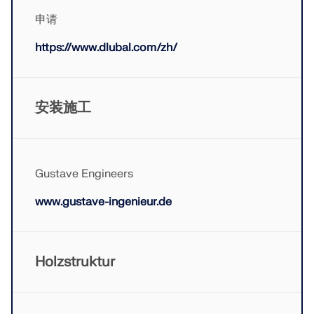
申请
https://www.dlubal.com/zh/
安装施工
旧版产品
Gustave Engineers
www.gustave-ingenieur.de
Holzstruktur