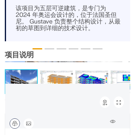
模块
光伏支架的结构设计
该项目为五层可逆建筑，是专门为
公司
销售
活动
德儒巴免费专区
在线学习
2024 年奥运会设计的，位于法国圣但
Dlubal Software 帮助您创建和验证任何太阳能安装系
附加分析
尼。 Gustave 负责整个结构设计，从最
统。在单一环境中高效地处理钢、铝和混凝土结构。
动力分析
初的草图到详细的技术设计。
职业发展
AI 支持助理
示例
学生与学校
关于我们
特殊解决方案
探索工具
通过网课深入掌握工程技巧
设计
网店
文档
知识平台
联系我们
招贤纳士
加入行业领导者，探索结构工程和软件的解决方案。通
项目说明
连接
免费支持与服务
过我们的现场课程提升您的技能！
参考
信息娱乐
参考
职位
需要帮助吗？访问免费的支持选项，包括全天候人工智
查看下场网课
能协助、电子邮件支持和网络研讨会。
90天免费试用
我们的客户
团队
RSTAB 9
了解更多
免费下载模型
RFEM 6 初学者入门
为什么选择 Dlubal？
经典的杆件结构分析软件
探索数以千计的现成结构模型。下载、调整并用作模
借助 RFEM 6 开始您的第一步，发现您可以多快进行建
高层建筑施工现场 7
板，以加速设计流程。
模和计算。通过附加组件进行自定义，以获得更多可能
合作共赢
登录到您的帐户
更多信息
性。
了解世界各地的顶尖工程师如何信任我们的解决方案，
注册成为 Dlubal 软件公司外部网用户，畅享软件资
723x
发现模型
以提升他们的项目。
与我们一起构建您的未来
源，独享个性化数据。
开始使用
模块
揭示我们的团队如何塑造工程的未来。体验创新、成长