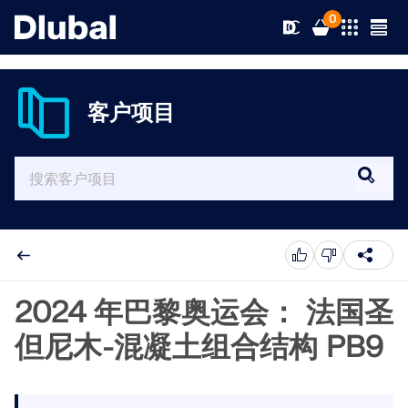
0
客户项目
解决方案
产品
行业
支持
应用领域
RFEM 6
新闻
规范
支持
2024 年巴黎奥运会： 法国圣
满足您所有项目需求的有限元分析软件
但尼木-混凝土组合结构 PB9
资源
在线服务
培训
最新消息
更多信息
教育
服务
培训
完整版下载