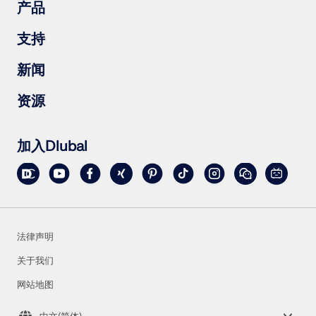
钢筋混凝土结构
产品
钢结构
木结构
RFEM 6
支持
钢结构节点
RSTAB 9
RSECTION 1
常见问题（FAQs）
新闻
RWIND 3
提出具体问题
雪荷载、风速和地震荷载图
订阅新闻简报
资源
联系销售团队
最新资讯
活动汇总
下载完整版试用
在线培训
上传客户项目
加入Dlubal
客户项目
在线手册
法律声明
关于我们
网站地图