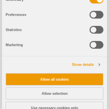
Selection
活动
在线培训 | RFEM für Studenten | 板件 3 |
Preferences
15.06.2021
Statistics
持续:
02:50:31 min
Marketing
Show details
下载模型
Allow all cookies
723x
Allow selection
木结构/混凝土设计的6层木结构
Use necessary cookies only