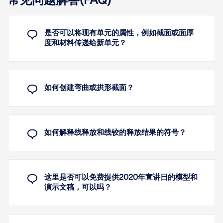
常见问题解答(FAQ)
在计算钢筋混凝土板面时，如果使用“各向同性 | 各向
异性损伤”材料模型，您可以使用多种与裂缝形成相关
的结果。这些结果例如包括根据规范计算的裂缝宽度
和裂缝间距，以及与钢筋位置相关的钢应力与应变。
是否可以将现有单元的属性，例如截面或面厚
度和材料传递给新单元？
借助“混凝土基础”模块，您可以按照美国规范 ACI 318
进行基础设计。
了解更多
已实现以下设计验算：
倾覆
该截面旨在与钢筋配合使用，通过面或实体的有限元
如何创建弯曲或拱形截面？
建模来模拟钢筋混凝土中的不连续区域。它包含符合
地基压力
欧洲和美国规范的标准化钢筋直径。
抗滑
升力
了解更多
如何解释线释放和线铰的释放结果的符号？
偏心荷载
弯曲计算
单向剪切
这里是否可以免费提供2020年宣讲日的模型和
双向冲切
演示文稿，可以吗？
配筋规则（最小配筋）
了解更多