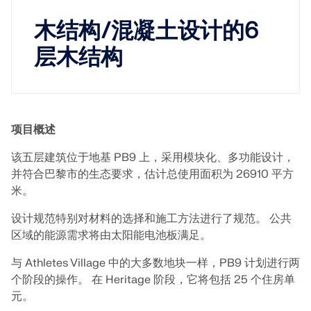
Dlubal API
查看客户项目
和激动人心的挑战。
附加分析
木结构/混凝土设计的6
Dlubal 的新 API 服务 (gRPC) 为您提供了一个基于
登录
Python 和 C# 的结构分析软件灵活接口，可以直接访问
动力分析
层木结构
您的职业机会
整个 Dlubal 产品系列。
特殊解决方案
创建账户
释放创新力量
设计
使用 API 开始
探索旨在提升您的工程工作流程的尖端工具和增强功
快速找到答案
能。
项目概述
找到有关Dlubal软件的常见问题的快速答案。搜索或筛
探索新功能
该五层建筑位于地基 PB9 上，采用模块化、多功能设计，
选数百个常见问题以快速解决问题。
RSECTION 1
中文(简体)
并符合巴黎市的生态要求，估计总使用面积为 26910 平方
用户自定义截面计算
米。
查看常见问题
Dlubal 自由区
面向学生的免费结构分析软件
设计规范特别对材料的选择和施工方法进行了规范。 公共
更多信息
随时获得专家帮助。享受免费的 AI 协助、电子邮件支
区域的能源需求将由太阳能电池板满足。
持、在线研讨会，以及针对服务合同专业用户的高级服
全球已有数千名学生受益于Dlubal软件。在整个学习过
认识专家
务。
程中，享受免费访问、培训和专家支持。
我们的专职工程师随时随地为您提供建模、设计和技术
与 Athletes Village 中的大多数地块一样，PB9 计划进行两
挑战方面的帮助。
寻找理想工作
个阶段的操作。 在 Heritage 阶段，它将包括 25 个住房单
获取支持
免费获取许可证书
元。
RWIND 3
加入工程软件的全球领导者，将您的职业生涯提升到新