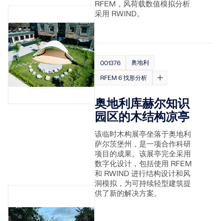
联系支持
的高度。
RFEM，风荷载数值模拟分析
数值风洞 CFD 软件
采用 RWIND。
查看职位空缺
更多信息
奥地利
001376
RFEM 6 找形分析
Dlubal 应用程序编程接口
奥地利库赫尔知识
园区的木结构凉亭
您通往参数化建模和自动化的大门
该临时木构展亭坐落于奥地利
了解 API
萨尔茨堡州，是一项合作科研
项目的成果。该展亭完全采用
数字化设计，包括使用 RFEM
API 文档
和 RWIND 进行结构设计和风
洞模拟，为可持续轻型建筑提
索引
供了新的解决方案。
开始使用