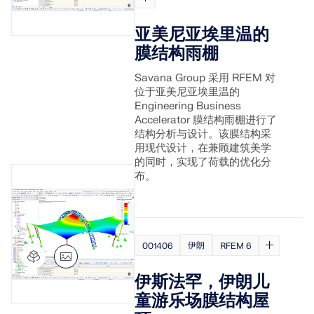
模块
光伏支架的结构设计
公司
销售
活动
德儒巴免费专区
在线学习
亚美尼亚埃里温的
Dlubal Software 帮助您创建和验证任何太阳能安装系
附加分析
膜结构雨棚
统。在单一环境中高效地处理钢、铝和混凝土结构。
动力分析
职业发展
AI 支持助理
示例
学生与学校
关于我们
Savana Group 采用 RFEM 对
特殊解决方案
探索工具
通过网课深入掌握工程技巧
位于亚美尼亚埃里温的
Engineering Business
设计
网店
文档
知识平台
联系我们
招贤纳士
加入行业领导者，探索结构工程和软件的解决方案。通
Accelerator 膜结构雨棚进行了
连接
免费支持与服务
过我们的现场课程提升您的技能！
结构分析与设计。该膜结构采
参考
信息娱乐
参考
职位
用现代设计，在兼顾建筑美学
需要帮助吗？访问免费的支持选项，包括全天候人工智
的同时，实现了荷载的优化分
查看下场网课
能协助、电子邮件支持和网络研讨会。
布。
90天免费试用
我们的客户
团队
RSTAB 9
了解更多
免费下载模型
RFEM 6 初学者入门
为什么选择 Dlubal？
经典的杆件结构分析软件
探索数以千计的现成结构模型。下载、调整并用作模
借助 RFEM 6 开始您的第一步，发现您可以多快进行建
伊朗
001406
RFEM 6
板，以加速设计流程。
模和计算。通过附加组件进行自定义，以获得更多可能
合作共赢
登录到您的帐户
更多信息
性。
了解世界各地的顶尖工程师如何信任我们的解决方案，
伊斯法罕，伊朗儿
注册成为 Dlubal 软件公司外部网用户，畅享软件资
发现模型
以提升他们的项目。
与我们一起构建您的未来
源，独享个性化数据。
童游乐场膜结构屋
开始使用
模块
揭示我们的团队如何塑造工程的未来。体验创新、成长