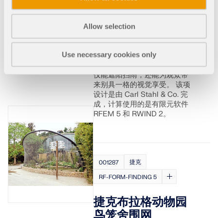
法国莫斯特的本尼
迪克特圆形剧场
Allow selection
2023 年 6 月，位于莫斯特
（Most）水库附近的圆形剧场
Use necessary cookies only
的屋顶建筑顺利完工。 舞台上
方搭建的张拉膜结构顶棚，不
仅能遮阳挡雨，还能为观众带
来别具一格的视觉享受。 该项
设计是由 Carl Stahl & Co. 完
成，计算使用的是有限元软件
RFEM 5 和 RWIND 2。
捷克
001287
RF-FORM-FINDING 5
捷克布拉格动物园
鸟笼舍围网