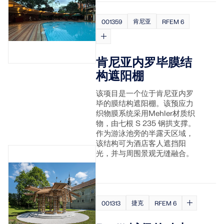
应用
模型对象
肯尼亚
001359
RFEM 6
订阅与价格
示例
肯尼亚内罗毕膜结
构遮阳棚
该项目是一个位于肯尼亚内罗
钢节点有限元分析
毕的膜结构遮阳棚。该预应力
织物膜系统采用Mehler材质织
使用CBFEM设计和分析钢连接，符合EN 1993‑1‑8和
物，由七根 S 235 钢拱支撑。
AISC 360标准，完全集成在RFEM 6中，以加快和提高
作为游泳池旁的半露天区域，
结构工作的准确性。
该结构可为酒店客人遮挡阳
光，并与周围景观无缝融合。
了解更多
捷克
001313
RFEM 6