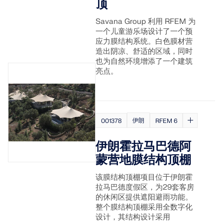
顶
Dlubal API
查看客户项目
和激动人心的挑战。
附加分析
Dlubal 的新 API 服务 (gRPC) 为您提供了一个基于
Savana Group 利用 RFEM 为
登录
Python 和 C# 的结构分析软件灵活接口，可以直接访问
一个儿童游乐场设计了一个预
动力分析
您的职业机会
整个 Dlubal 产品系列。
应力膜结构系统。白色膜材营
特殊解决方案
造出阴凉、舒适的区域，同时
创建账户
释放创新力量
也为自然环境增添了一个建筑
设计
使用 API 开始
亮点。
探索旨在提升您的工程工作流程的尖端工具和增强功
快速找到答案
能。
找到有关Dlubal软件的常见问题的快速答案。搜索或筛
探索新功能
选数百个常见问题以快速解决问题。
RSECTION 1
中文(简体)
伊朗
001378
RFEM 6
用户自定义截面计算
查看常见问题
Dlubal 自由区
伊朗霍拉马巴德阿
面向学生的免费结构分析软件
蒙营地膜结构顶棚
更多信息
随时获得专家帮助。享受免费的 AI 协助、电子邮件支
持、在线研讨会，以及针对服务合同专业用户的高级服
全球已有数千名学生受益于Dlubal软件。在整个学习过
认识专家
该膜结构顶棚项目位于伊朗霍
务。
程中，享受免费访问、培训和专家支持。
我们的专职工程师随时随地为您提供建模、设计和技术
拉马巴德度假区，为29套客房
挑战方面的帮助。
寻找理想工作
的休闲区提供遮阳避雨功能。
获取支持
免费获取许可证书
整个膜结构顶棚采用全数字化
RWIND 3
加入工程软件的全球领导者，将您的职业生涯提升到新
设计，其结构设计采用