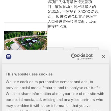
该项目为体育场改造更新项
目。该体育场为阿根廷最大的
足球场，可容纳近 85000 名观
众。 改进措施包括在足球场主
入口处设置张拉膜屋面，以保
护接待区域。
旧版产品
捷克
001309
RFEM 6
捷克共和国塔博尔
动物园 CITES 救援
This website uses cookies
中心展馆
We use cookies to personalise content and ads, to
12号 2024年6月1日，国家没收
provide social media features and to analyse our traffic.
的欧洲保护中心喜冷食肉动物
We also share information about your use of our site with
新馆在布拉格动物园举行了开
our social media, advertising and analytics partners who
馆仪式。 该凉亭是捷克第一个
may combine it with other information that you’ve
达到这种质量的凉亭。