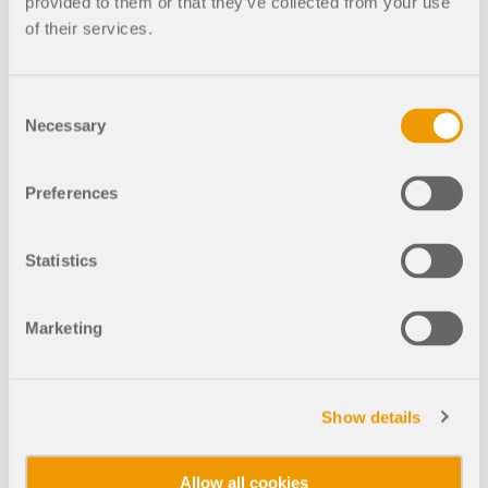
provided to them or that they’ve collected from your use
of their services.
中国
001300
RFEM 6
Consent
Necessary
Selection
徐州工程学院东校
区看台膜结构遮阳
Preferences
棚
该项目为徐州工程学院东校区
的看台膜结构遮阳棚， 由江苏
Statistics
金工空间结构有限公司进行设
计。
Marketing
捷克
001290
Show details
RF-FORM-FINDING 5
Allow all cookies