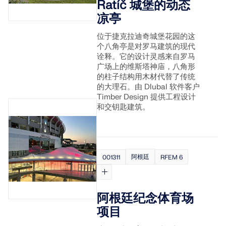
Ratíč 城堡的动态
凉亭
位于捷克拉迪奇城堡花园的这
个八角亭是对罗马建筑的现代
诠释。它的设计灵感来自罗马
广场上的维斯塔神庙，八角形
的柱子结构用木材代替了传统
的大理石。由 Dlubal 软件客户
Timber Design 提供工程设计
地理分区工具
和交钥匙建筑。
Dlubal 在线服务提供分区地图，可快速确定雪荷载、风
速和地震数据。
阿根廷
001311
RFEM 6
检查荷载区域
阿根廷纪念体育场
项目