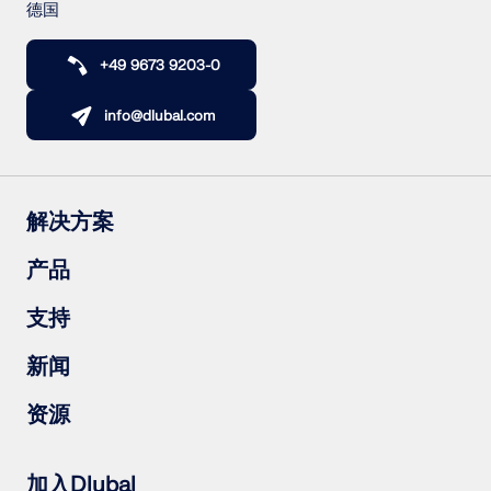
德国
+49 9673 9203-0
info@dlubal.com
解决方案
钢筋混凝土结构
产品
钢结构
木结构
RFEM 6
支持
钢结构节点
RSTAB 9
RSECTION 1
常见问题（FAQs）
新闻
RWIND 3
提出具体问题
雪荷载、风速和地震荷载图
订阅新闻简报
资源
联系销售团队
最新资讯
活动汇总
下载完整版试用
在线培训
上传客户项目
加入Dlubal