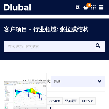
0
客户项目 - 行业领域: 张拉膜结构
解决方案
产品
行业
支持
应用领域
RFEM 6
新闻
规范
支持
14
结果
排序方式:
满足您所有项目需求的有限元分析软件
资源
在线服务
培训
最新消息
更多信息
亚美尼亚
001408
RFEM 6
教育
服务
培训
完整版下载