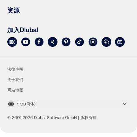
提出具体问题
雪荷载、风速和地震荷载图
订阅新闻简报
资源
联系销售团队
最新资讯
活动汇总
下载完整版试用
在线培训
上传客户项目
加入Dlubal
客户项目
在线手册
法律声明
关于我们
网站地图
中文(简体)
© 2001-2026 Dlubal Software GmbH | 版权所有