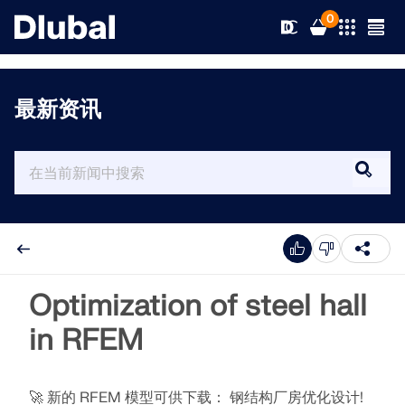
0
最新资讯
解决方案
产品
行业
支持
应用领域
RFEM 6
新闻
规范
支持
Optimization of steel hall
满足您所有项目需求的有限元分析软件
in RFEM
资源
在线服务
培训
最新消息
更多信息
教育
服务
培训
完整版下载
🚀 新的 RFEM 模型可供下载： 钢结构厂房优化设计!