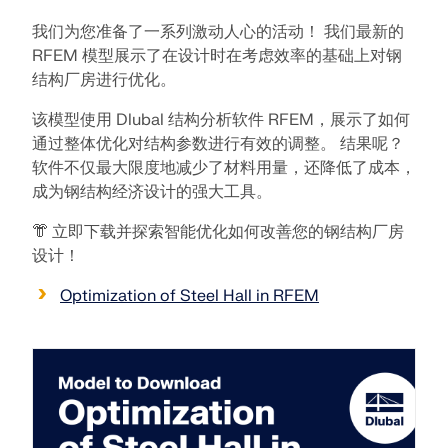
模块
光伏支架的结构设计
我们为您准备了一系列激动人心的活动！ 我们最新的
公司
销售
活动
德儒巴免费专区
在线学习
Dlubal Software 帮助您创建和验证任何太阳能安装系
RFEM 模型展示了在设计时在考虑效率的基础上对钢
附加分析
统。在单一环境中高效地处理钢、铝和混凝土结构。
结构厂房进行优化。
动力分析
职业发展
AI 支持助理
示例
学生与学校
关于我们
该模型使用 Dlubal 结构分析软件 RFEM，展示了如何
特殊解决方案
探索工具
通过网课深入掌握工程技巧
通过整体优化对结构参数进行有效的调整。 结果呢？
设计
网店
文档
知识平台
联系我们
招贤纳士
加入行业领导者，探索结构工程和软件的解决方案。通
软件不仅最大限度地减少了材料用量，还降低了成本，
连接
免费支持与服务
过我们的现场课程提升您的技能！
成为钢结构经济设计的强大工具。
参考
信息娱乐
参考
职位
需要帮助吗？访问免费的支持选项，包括全天候人工智
👘 立即下载并探索智能优化如何改善您的钢结构厂房
查看下场网课
能协助、电子邮件支持和网络研讨会。
设计！
90天免费试用
我们的客户
团队
RSTAB 9
Optimization of Steel Hall in RFEM
了解更多
免费下载模型
RFEM 6 初学者入门
为什么选择 Dlubal？
经典的杆件结构分析软件
探索数以千计的现成结构模型。下载、调整并用作模
借助 RFEM 6 开始您的第一步，发现您可以多快进行建
板，以加速设计流程。
模和计算。通过附加组件进行自定义，以获得更多可能
合作共赢
登录到您的帐户
更多信息
性。
了解世界各地的顶尖工程师如何信任我们的解决方案，
注册成为 Dlubal 软件公司外部网用户，畅享软件资
发现模型
以提升他们的项目。
与我们一起构建您的未来
源，独享个性化数据。
开始使用
模块
揭示我们的团队如何塑造工程的未来。体验创新、成长