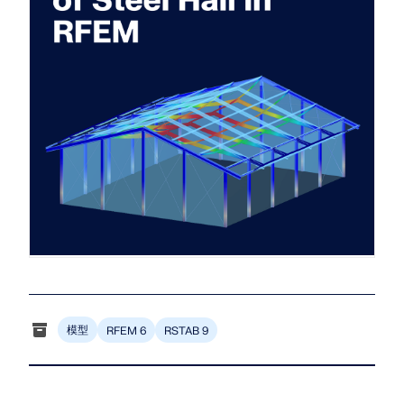
Dlubal API
查看客户项目
和激动人心的挑战。
附加分析
Dlubal 的新 API 服务 (gRPC) 为您提供了一个基于
登录
Python 和 C# 的结构分析软件灵活接口，可以直接访问
动力分析
您的职业机会
整个 Dlubal 产品系列。
特殊解决方案
创建账户
释放创新力量
设计
使用 API 开始
探索旨在提升您的工程工作流程的尖端工具和增强功
快速找到答案
能。
找到有关Dlubal软件的常见问题的快速答案。搜索或筛
探索新功能
选数百个常见问题以快速解决问题。
RSECTION 1
中文(简体)
用户自定义截面计算
查看常见问题
Dlubal 自由区
面向学生的免费结构分析软件
更多信息
随时获得专家帮助。享受免费的 AI 协助、电子邮件支
持、在线研讨会，以及针对服务合同专业用户的高级服
全球已有数千名学生受益于Dlubal软件。在整个学习过
认识专家
务。
程中，享受免费访问、培训和专家支持。
模型
RFEM 6
RSTAB 9
我们的专职工程师随时随地为您提供建模、设计和技术
挑战方面的帮助。
寻找理想工作
获取支持
免费获取许可证书
RWIND 3
加入工程软件的全球领导者，将您的职业生涯提升到新