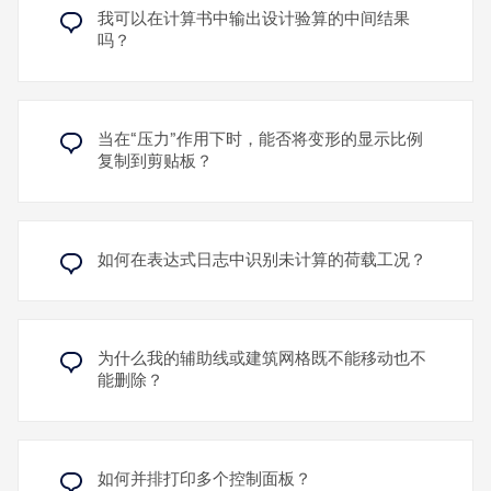
这使您能够更精确、更直观地定位块，尤其是当块的
我可以在计算书中输出设计验算的中间结果
起点和终点已在模型中定义为节点时。
吗？
一旦激活"风洞模拟"模块，"风玫瑰"风向定义类型即可
供您使用。通过风玫瑰，您可以为不同的风向定义不
同的风剖面。例如，可以定义与风向相关的风速，并
了解更多
将其纳入风洞模拟中。
辅助对象“剖面”允许您在模型结构中创建平面或箱形剖
当在“压力”作用下时，能否将变形的显示比例
在风洞模拟向导中，除了单一的不依赖风向的风剖面
面。这些剖面保存在导航器 - 数据中，并可通过控标
复制到剪贴板？
之外，您还可以选择使用风玫瑰。一个典型的应用场
在图形中移动或调整。
景是存在来自意见的风数据。另一个应用场景是考虑
建筑物上的风遮挡效应，例如由邻近建筑物或地形引
在 RFEM 和 RSTAB 中，剖面用于对局部区域进行针
起的遮挡效应。
对性分析、检查荷载分布、在特定平面中显示结果，
如何在表达式日志中识别未计算的荷载工况？
以及在模块“图纸布局”（CAD）中创建平面图和详
图。
了解更多
了解更多
为什么我的辅助线或建筑网格既不能移动也不
能删除？
如何并排打印多个控制面板？