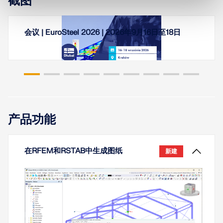
截图
对于挠度验算、垂直于纤维方向受压验算以及考虑剪
力折减，RFEM 6 和 RSTAB 9 中的设计支座具有特别
本文介绍了 Dlubal 应用程序中图层的工作方式，包括
重要的意义。它们用于将杆件或杆件组划分为各段，
其创建、管理以及用于控制模型对象可见性和可编辑
会议 | EuroSteel 2026 | 2026年9月16日至18日
以进行挠度验算，并用于定义“垂直于纤维方向受压”验
性的应用。
算以及剪力削弱的边界条件。
了解更多
了解更多
细长的弯曲梁具有较大的 h/b 比，当沿弱轴受载时，
容易出现稳定性问题。这是由于受压翼缘发生侧向屈
曲所致。
了解更多
产品功能
在RFEM和RSTAB中生成图纸
新建