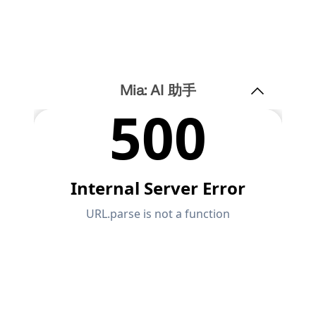
联系支持
的高度。
数值风洞 CFD 软件
查看职位空缺
更多信息
Mia: AI 助手
Dlubal 应用程序编程接口
您通往参数化建模和自动化的大门
了解 API
API 文档
索引
开始使用