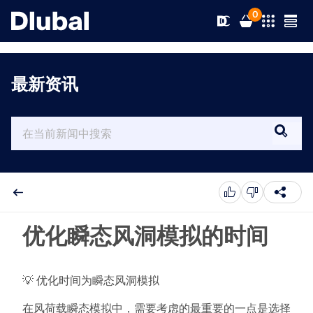
0
最新资讯
解决方案
产品
行业
支持
应用领域
RFEM 6
新闻
规范
支持
优化瞬态风洞模拟的时间
满足您所有项目需求的有限元分析软件
资源
在线服务
培训
最新消息
更多信息
💡 优化时间为瞬态风洞模拟
教育
服务
培训
完整版下载
在风荷载瞬态模拟中，需要考虑的最重要的一点是选择