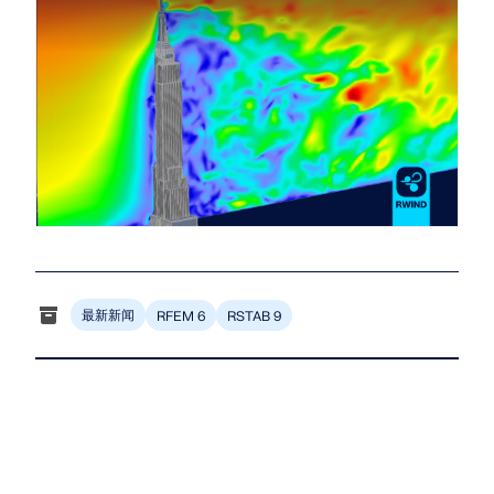
Dlubal API
查看客户项目
和激动人心的挑战。
附加分析
Dlubal 的新 API 服务 (gRPC) 为您提供了一个基于
登录
Python 和 C# 的结构分析软件灵活接口，可以直接访问
动力分析
您的职业机会
整个 Dlubal 产品系列。
特殊解决方案
创建账户
释放创新力量
设计
使用 API 开始
探索旨在提升您的工程工作流程的尖端工具和增强功
快速找到答案
能。
找到有关Dlubal软件的常见问题的快速答案。搜索或筛
探索新功能
选数百个常见问题以快速解决问题。
RSECTION 1
中文(简体)
用户自定义截面计算
查看常见问题
Dlubal 自由区
最新新闻
RFEM 6
RSTAB 9
面向学生的免费结构分析软件
更多信息
随时获得专家帮助。享受免费的 AI 协助、电子邮件支
持、在线研讨会，以及针对服务合同专业用户的高级服
全球已有数千名学生受益于Dlubal软件。在整个学习过
认识专家
务。
程中，享受免费访问、培训和专家支持。
我们的专职工程师随时随地为您提供建模、设计和技术
挑战方面的帮助。
寻找理想工作
获取支持
免费获取许可证书
RWIND 3
加入工程软件的全球领导者，将您的职业生涯提升到新