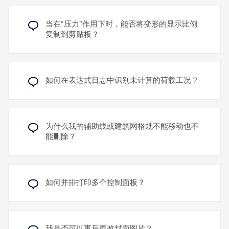
同的风剖面。例如，可以定义与风向相关的风速，并
了解更多
将其纳入风洞模拟中。
辅助对象“剖面”允许您在模型结构中创建平面或箱形剖
当在“压力”作用下时，能否将变形的显示比例
在风洞模拟向导中，除了单一的不依赖风向的风剖面
面。这些剖面保存在导航器 - 数据中，并可通过控标
复制到剪贴板？
之外，您还可以选择使用风玫瑰。一个典型的应用场
在图形中移动或调整。
景是存在来自意见的风数据。另一个应用场景是考虑
建筑物上的风遮挡效应，例如由邻近建筑物或地形引
在 RFEM 和 RSTAB 中，剖面用于对局部区域进行针
起的遮挡效应。
对性分析、检查荷载分布、在特定平面中显示结果，
如何在表达式日志中识别未计算的荷载工况？
以及在模块“图纸布局”（CAD）中创建平面图和详
图。
了解更多
了解更多
为什么我的辅助线或建筑网格既不能移动也不
能删除？
如何并排打印多个控制面板？
我是否可以事后更改封面图片？