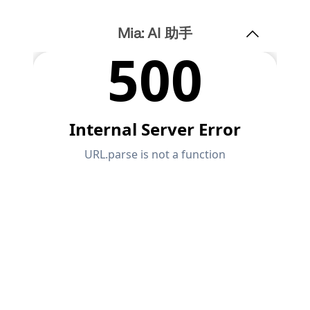
联系支持
的高度。
数值风洞 CFD 软件
Mia: AI 助手
查看职位空缺
更多信息
Dlubal 应用程序编程接口
您通往参数化建模和自动化的大门
了解 API
API 文档
索引
开始使用