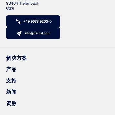
93464 Tiefenbach
德国
+49 9673 9203-0
info@dlubal.com
解决方案
钢筋混凝土结构
产品
钢结构
木结构
RFEM 6
支持
钢结构节点
RSTAB 9
RSECTION 1
常见问题（FAQs）
新闻
RWIND 3
提出具体问题
雪荷载、风速和地震荷载图
订阅新闻简报
资源
联系销售团队
最新资讯
活动汇总
下载完整版试用