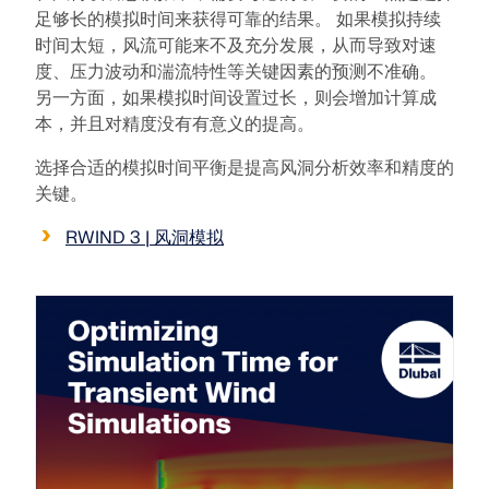
模块
足够长的模拟时间来获得可靠的结果。 如果模拟持续
光伏支架的结构设计
公司
时间太短，风流可能来不及充分发展，从而导致对速
销售
活动
德儒巴免费专区
在线学习
Dlubal Software 帮助您创建和验证任何太阳能安装系
附加分析
度、压力波动和湍流特性等关键因素的预测不准确。
统。在单一环境中高效地处理钢、铝和混凝土结构。
动力分析
另一方面，如果模拟时间设置过长，则会增加计算成
职业发展
AI 支持助理
示例
学生与学校
关于我们
本，并且对精度没有有意义的提高。
特殊解决方案
探索工具
通过网课深入掌握工程技巧
设计
网店
选择合适的模拟时间平衡是提高风洞分析效率和精度的
文档
知识平台
联系我们
招贤纳士
加入行业领导者，探索结构工程和软件的解决方案。通
关键。
连接
免费支持与服务
过我们的现场课程提升您的技能！
参考
信息娱乐
参考
职位
RWIND 3 | 风洞模拟
需要帮助吗？访问免费的支持选项，包括全天候人工智
查看下场网课
能协助、电子邮件支持和网络研讨会。
90天免费试用
我们的客户
团队
RSTAB 9
了解更多
免费下载模型
RFEM 6 初学者入门
为什么选择 Dlubal？
经典的杆件结构分析软件
探索数以千计的现成结构模型。下载、调整并用作模
借助 RFEM 6 开始您的第一步，发现您可以多快进行建
板，以加速设计流程。
模和计算。通过附加组件进行自定义，以获得更多可能
合作共赢
登录到您的帐户
更多信息
性。
了解世界各地的顶尖工程师如何信任我们的解决方案，
注册成为 Dlubal 软件公司外部网用户，畅享软件资
发现模型
以提升他们的项目。
与我们一起构建您的未来
源，独享个性化数据。
开始使用
模块
揭示我们的团队如何塑造工程的未来。体验创新、成长