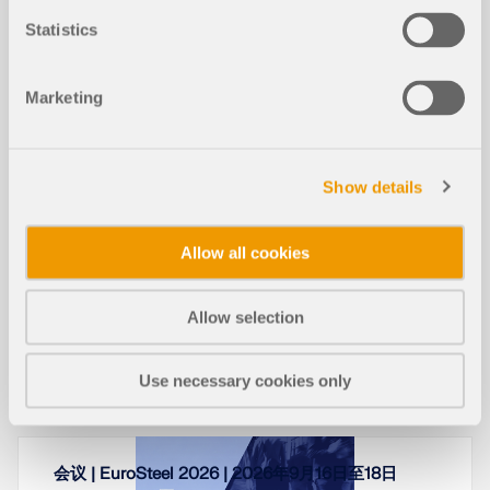
木结构设计的设计支座 - 正常使用极限
Statistics
状态、垂直于纹理方向的压力与剪力折
新建
减
Marketing
图层（图层）工作
新建
Show details
木结构中的弯扭屈曲 | 理论
Allow all cookies
新建
Allow selection
Use necessary cookies only
截图
对于挠度验算、垂直于纤维方向受压验算以及考虑剪
力折减，RFEM 6 和 RSTAB 9 中的设计支座具有特别
本文介绍了 Dlubal 应用程序中图层的工作方式，包括
重要的意义。它们用于将杆件或杆件组划分为各段，
其创建、管理以及用于控制模型对象可见性和可编辑
会议 | EuroSteel 2026 | 2026年9月16日至18日
以进行挠度验算，并用于定义“垂直于纤维方向受压”验
性的应用。