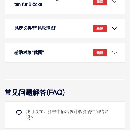
新建
ten für Blöcke
风定义类型"风玫瑰图"
新建
辅助对象“截面”
新建
常见问题解答(FAQ)
插入块时，除了“插入点”输入方法外，您还可以在两个
节点之间插入块。
这使您能够更精确、更直观地定位块，尤其是当块的
我可以在计算书中输出设计验算的中间结果
起点和终点已在模型中定义为节点时。
吗？
一旦激活"风洞模拟"模块，"风玫瑰"风向定义类型即可
供您使用。通过风玫瑰，您可以为不同的风向定义不