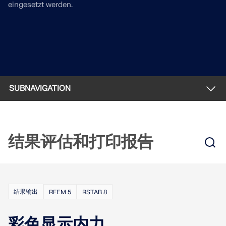
eingesetzt werden.
模块
光伏支架的结构设计
公司
销售
活动
德儒巴免费专区
在线学习
Dlubal Software 帮助您创建和验证任何太阳能安装系
附加分析
统。在单一环境中高效地处理钢、铝和混凝土结构。
动力分析
职业发展
AI 支持助理
示例
学生与学校
关于我们
特殊解决方案
探索工具
通过网课深入掌握工程技巧
设计
网店
文档
知识平台
联系我们
招贤纳士
加入行业领导者，探索结构工程和软件的解决方案。通
SUBNAVIGATION
连接
免费支持与服务
过我们的现场课程提升您的技能！
参考
信息娱乐
参考
职位
需要帮助吗？访问免费的支持选项，包括全天候人工智
什么是 RFEM？
查看下场网课
能协助、电子邮件支持和网络研讨会。
90天免费试用
我们的客户
团队
结果评估和打印报告
schnittstelle
RSTAB 9
了解更多
免费下载模型
RFEM 6 初学者入门
建模
为什么选择 Dlubal？
经典的杆件结构分析软件
探索数以千计的现成结构模型。下载、调整并用作模
借助 RFEM 6 开始您的第一步，发现您可以多快进行建
荷载生成工具
板，以加速设计流程。
模和计算。通过附加组件进行自定义，以获得更多可能
合作共赢
登录到您的帐户
更多信息
性。
结果输出
RFEM 5
RSTAB 8
自动组合
了解世界各地的顶尖工程师如何信任我们的解决方案，
注册成为 Dlubal 软件公司外部网用户，畅享软件资
发现模型
以提升他们的项目。
与我们一起构建您的未来
源，独享个性化数据。
计算
开始使用
彩色显示内力
模块
揭示我们的团队如何塑造工程的未来。体验创新、成长