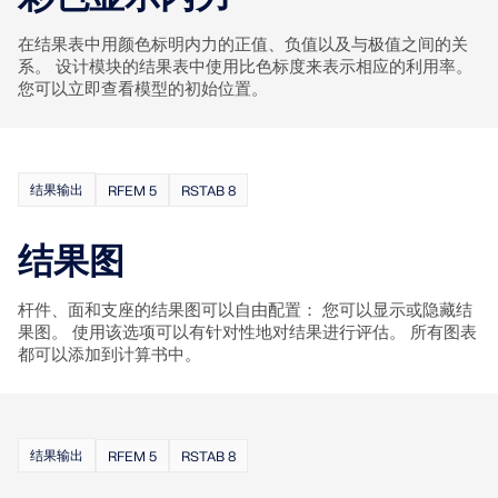
Dlubal API
查看客户项目
结果输出
和激动人心的挑战。
附加分析
Dlubal 的新 API 服务 (gRPC) 为您提供了一个基于
在结果表中用颜色标明内力的正值、负值以及与极值之间的关
登录
项目管理器
Python 和 C# 的结构分析软件灵活接口，可以直接访问
系。 设计模块的结果表中使用比色标度来表示相应的利用率。
动力分析
您的职业机会
整个 Dlubal 产品系列。
您可以立即查看模型的初始位置。
特殊解决方案
第一步
创建账户
释放创新力量
设计
使用 API 开始
探索旨在提升您的工程工作流程的尖端工具和增强功
快速找到答案
能。
结果输出
RFEM 5
RSTAB 8
找到有关Dlubal软件的常见问题的快速答案。搜索或筛
结果图
探索新功能
选数百个常见问题以快速解决问题。
RSECTION 1
中文(简体)
用户自定义截面计算
杆件、面和支座的结果图可以自由配置： 您可以显示或隐藏结
查看常见问题
Dlubal 自由区
果图。 使用该选项可以有针对性地对结果进行评估。 所有图表
面向学生的免费结构分析软件
更多信息
随时获得专家帮助。享受免费的 AI 协助、电子邮件支
都可以添加到计算书中。
持、在线研讨会，以及针对服务合同专业用户的高级服
全球已有数千名学生受益于Dlubal软件。在整个学习过
认识专家
务。
程中，享受免费访问、培训和专家支持。
我们的专职工程师随时随地为您提供建模、设计和技术
挑战方面的帮助。
寻找理想工作
结果输出
RFEM 5
RSTAB 8
获取支持
免费获取许可证书
RWIND 3
加入工程软件的全球领导者，将您的职业生涯提升到新