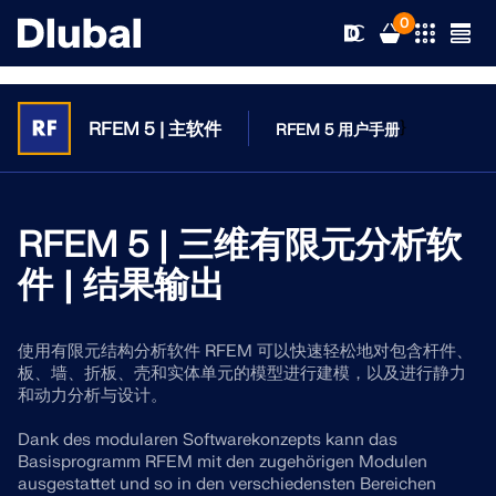
0
}
RFEM 5 | 主软件
RFEM 5 用户手册
解决方案
产品
RFEM 5 | 三维有限元分析软
行业
件 | 结果输出
支持
应用领域
RFEM 6
使用有限元结构分析软件 RFEM 可以快速轻松地对包含杆件、
新闻
规范
支持
板、墙、折板、壳和实体单元的模型进行建模，以及进行静力
满足您所有项目需求的有限元分析软件
和动力分析与设计。
资源
在线服务
培训
最新消息
Dank des modularen Softwarekonzepts kann das
更多信息
Basisprogramm RFEM mit den zugehörigen Modulen
教育
服务
培训
完整版下载
ausgestattet und so in den verschiedensten Bereichen