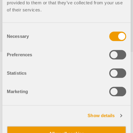
应用
provided to them or that they’ve collected from your use
结果输出
RFEM 5
RSTAB 8
of their services.
模型对象
图形的合并打印
订阅与价格
Consent
示例
模型、载荷和结果可以作为系列打印。图形可以从各种定义的
Necessary
Selection
方向生成。例如，可以通过单击以轴测视图打印所有截面力。
Preferences
钢节点有限元分析
结果输出
RFEM 5
RSTAB 8
使用CBFEM设计和分析钢连接，符合EN 1993‑1‑8和
Statistics
AISC 360标准，完全集成在RFEM 6中，以加快和提高
结构工作的准确性。
导出 RTF 或者 PDF 格式报
Marketing
告文件以及导入到 VCmaster
了解更多
计算书中的结果可以选择不同的语言： 英语、德语、法语、西
Show details
班牙语、意大利语、捷克语、斯洛伐克语、匈牙利语、波兰
语、荷兰语、葡萄牙语、俄语和中文。 用户可以单独创建其他
语言，