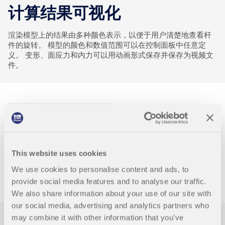
联系支持
的高度。
数值风洞 CFD 软件
计算结果可视化
查看职位空缺
更多信息
渲染模型上的结果由多种颜色表示，以便于用户清楚地查看杆
件的旋转。 模型的颜色和数值范围可以在控制面板中任意定
义。 变形、面应力和内力可以用动画形式保存并保存为视频文
件。
Dlubal 应用程序编程接口
结果输出
RFEM 5
RSTAB 8
您通往参数化建模和自动化的大门
结果表格内容详细
了解 API
This website uses cookies
第一个结果表格中显示了结构体系中力的平衡和最大变形。 以
We use cookies to personalise content and ads, to
及有关计算过程的信息。 用户可以根据结果表中的极值进行筛
API 文档
provide social media features and to analyse our traffic.
选，
We also share information about your use of our site with
索引
our social media, advertising and analytics partners who
开始使用
may combine it with other information that you’ve