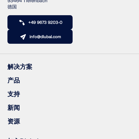
93464 Tiefenbach
德国
+49 9673 9203-0
info@dlubal.com
解决方案
钢筋混凝土结构
产品
钢结构
木结构
RFEM 6
支持
钢结构节点
RSTAB 9
RSECTION 1
常见问题（FAQs）
新闻
RWIND 3
提出具体问题
雪荷载、风速和地震荷载图
订阅新闻简报
资源
联系销售团队
最新资讯
活动汇总
下载完整版试用
在线培训
上传客户项目