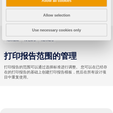
Allow all cookies
可以将其他文本作为 RTF 文件导入。 页码也可以配置，例如使
用前缀。 此外，您可以将打印报告导出为 RTF 或 PDF 文件，
Allow selection
这与在 VCmaster 中一样。
Use necessary cookies only
结果输出
RFEM 5
RSTAB 8
地理分区工具
打印报告范围的管理
Dlubal 在线服务提供分区地图，可快速确定雪荷载、风
速和地震数据。
打印报告的范围可以通过选择标准进行调整。 您可以在已经存
在的打印报告的基础上创建打印报告模板，然后在所有设计项
目中重复使用。
检查荷载区域