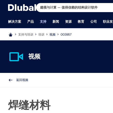
解决方案
产品
支持
新闻
资源
教育
公司
职业发
支持与培训
培训
视频
003957
行业
支持
最新消息
完整版下载
在线学习
关于我们
招贤纳士
应用领域
培训
培训
德儒巴免费专
学生与学校
联系我们
职位
RFEM 6
RSTAB 
钢筋混凝土结构
常见问题（FAQs）
最新资讯
您想体验一下 Dlubal 软件的强大功能
RFEM 6 初学者入门
历史与数据
职位
结构工程
RFEM 初学者
在线培训
德儒巴免费专区汇集了网
面向学生的免费结构分析
全球办公地点
所有职位空缺
视频
预应力混凝土结构
知识库
新的产品功能
吗？ 机会就摆在眼前！ 使用我们的 90
RFEM 6 学生版
公司理念
团队
有限元分析（FEA）
RSTAB 初学者
个人培训
术文章和软件试用——全
申请或延长免费学生版
Dlubal 授权经销商
产品开发
满足您所有项目需求的有限元分
经典的杆件结构分析
钢结构
产品功能
订阅新闻简报
天免费完整版，您可以全面测试我们的
使用 RFEM 6 和 Python 进行编程
为什么选择 Dlubal 软件？
员工博客
风洞模拟与风荷载生成
在线培训
呈现，一目了然。
申请教师版
客户支持
析软件
木结构
授权
新一代产品
所有程序。
RFEM 6 与 Rhino & Grasshopper
产品比较
洞察
应力计算
Dlubal 培训
提交毕业论文
销售
砌体结构
提出具体问题
Dlubal 博客
RFEM 6 入门教程
质量政策
非线性计算
定制化培训
为何要提交毕业论文？
市场营销
RFEM 6 作为模块化软件家族的基础，
RSTAB 9 为高要求的结
铝合金和轻型结构
我们的支持团队
使用 RFEM 5 建模
公司团队
稳定性分析
视频
使用 Dlubal 结构分析
软件开发
可用于定义板、壳、杆系及实体和接触
一款3D杆件结构设计软件
建筑物
提交期望的功能或想法
学生结构分析培训视频
非线性屈曲分析
B 站视频主页
文
行政管理
现在开始试用
更多信息
返回视频
单元的结构、以及材料属性和荷载作
工程需求，也符合现行技
工业建筑与设备工程
许可和授权常见问题解答
Dlubal 软件快速教程
翘曲扭转分析
Dlubal 软件线上直播公开
为高校优惠提供结构分析
实习生
用。
管道
报告问题或错误
RFEM 中的最佳提示和技巧
动力和地震分析
在线课程
索取学校软件套餐
其他
桥梁结构
程序更新
Dlubal 在线培训录像
非线性动力分析
面向高校的免费入门培训
吊车与吊车梁
程序问题
Dlubal 网课录像
静力弹塑性分析(Pushover
申请培训时间
通过网课深入掌握工程技巧
焊缝材料
塔架/桅杆
公式 | 数学很有趣！
结构找形分析和裁剪设计
玻璃结构
钢结构节点
加入行业领导者，探索结构工程和软件的解决方案。通过我们的
更多信息
更多信息
免费下载模型
合作共赢
张拉膜结构
基于 BIM 的设计
现场课程提升您的技能！