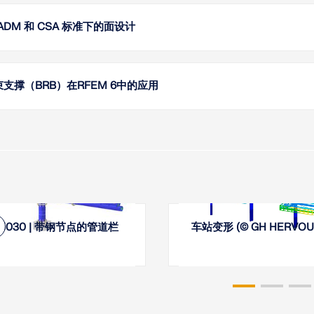
API来
、ADM 和 CSA 标准下的面设计
了解
钢设计
支撑（BRB）在RFEM 6中的应用
了解
构件类型
由钢芯
为方形
AISC 3
了解
05030 | 带钢节点的管道栏
车站变形 (© GH HERVOU