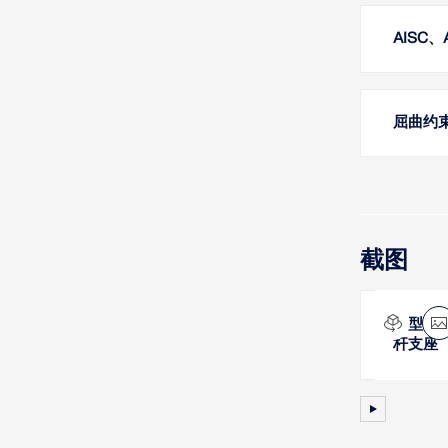
AISC
屈曲约束
截图
模型 0
杆支座