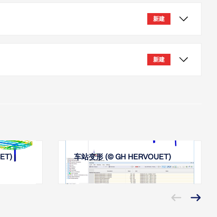
自动化进行参数研究。
新建
更多
附加功能和铝设计附加功能中可以执行表面设计。
新建
更多
防屈曲支撑（BRB）现已可在 RFEM 中使用。防屈曲支撑
（例如平板或十字形截面）和填充混凝土的外包套管（通常
或圆形 HSS）组成。此外，可在钢结构设计模块中按照
41-22 [1] 进行设计。
更多
ET)
车站变形 (© GH HERVOUET)