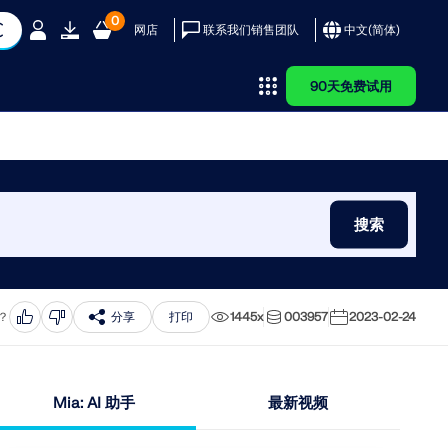
0
网店
联系我们销售团队
中文(简体)
90天免费试用
务
乐
客户
择 Dlubal？
AI 支持助理
参考
Dlubal 应用程
RWIND 3
序编程接口
用 Dlubal 软件实现其项
米娅 – 您的全天候 AI 助手
客户项目
、风速和地震荷载图
团队
了解我们的全球客户如何利
探索您的 AI 私人助手
为什么要提交您的客户项目？
搜索
FD 软件
您通往参数化建模和自动化的大
队
单和证书
设计简介
力和动力分析工具，在建筑
如何提交客户项目？
门
品演示
实施创新解决方案。
上传客户项目
ubal 软件
学百科
 是一个数字化风洞，可模拟任
新的Dlubal API服务（gRPC）为您提供
形体周围的风流动，并计算
了一个基于Python和C#的静力学软件
查看客户
？
分享
打印
1445x
003957
2023-02-24
与截面的截面属性
风荷载。
灵活接口，直接访问整个Dlubal产品系
列。利用无缝且强大的集成，可理想地
应用于您的Dlubal软件中，适用于参数
化建模和复杂的优化任务。
Mia: AI 助手
最新视频
程的尖端工具和增强功能。
更多信息
了解 API