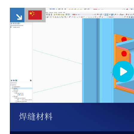
与我们一起构建您的未来
探索数以千计的现成结构模型。下载、调整并用作模板，以加速
了解世界各地的顶尖工程师如何信任我们的解决方案，以提升他
查看更多
查看更多
设计流程。
们的项目。
RFEM 6 初学者入门
揭示我们的团队如何塑造工程的未来。体验创新、成长和激动人
模块
模块
免费支持与服务
心的挑战。
查看下场网课
附加分析
附加分析
借助 RFEM 6 开始您的第一步，发现您可以多快进行建模和计
动力分析
动力分析
需要帮助吗？访问免费的支持选项，包括全天候人工智能协助、
算。通过附加组件进行自定义，以获得更多可能性。
特殊解决方案
特殊解决方案
电子邮件支持和网络研讨会。
发现模型
查看客户项目
设计
设计
您的职业机会
光伏支架的结构设计
连接
开始使用
Dlubal Software 帮助您创建和验证任何太阳能安装系统。在单
了解更多
一环境中高效地处理钢、铝和混凝土结构。
钢节点有限元分析
探索工具
使用CBFEM设计和分析钢连接，符合EN 1993‑1‑8和AISC 360
标准，完全集成在RFEM 6中，以加快和提高结构工作的准确
性。
了解更多