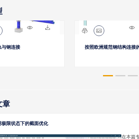
型
1006x
167x
1
轨与钢连接
按照欧洲规范钢结构连接
文章
用极限状态下的截面优化
在本篇专