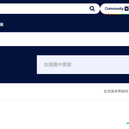
Community
展
区
规范
服务
活动
示例
知识平台
参考
团队
在线服
销售
文档
信息娱
我们的
为什么选
9
RSECTION 1
络研讨会、技
软件
欧洲规范 (EC)
免费支持/服务
活动汇总
下载结构分析模型（完整列表）
RFEM 初学者
用户评论
产品开发
网店
在线手册
播客
我们向您介绍使
公司文化
雪荷载
部免费，集中
德国规范（DIN）
用于荷载计算的在线荷载查询工具
展会/研讨会
提交结构分析模型
视频
客户项目
客户服务
我们的销售
手册
德儒巴博客
目的客户。
员工福利
软件
用户自定义截面计算
数值风洞 C
英国规范（BS EN、BS）
外部网 | 我的账户
网络课堂
入门示例与练习示例
用户使用手册
案例研究
销售
联系销售团
宣传册、传
结构分析与
用先进的静
云计算
意大利规范 (NTC)
服务合同
验算示例
结构分析百科
为什么要提交您的客户项目？
市场营销
安排在线产
和工程领域
美国规范
更新和升级
图片概览
知识库
验算示例
软件开发
为什么选择 Dl
结构力
构工程师提供了
RSECTION 通过计算各种截面的截面参
RWIND 3
软件完成的毕业论
加拿大规范（CSA）
较早版本的软件
常见问题与解答
您的评论
管理
，既满足现代
数，并提供后续应力分析功能，为结构
意建筑几何
澳大利亚规范（AS）
参与的研究项目
此页面有帮助吗
钢型材
术标准。
设计人员提供支持。
其表面上的
课
软件
瑞士规范（SIA）
中国规范（GB、HK）
印度规范（IS）
)
墨西哥规范（RCDF、CFE Sismo 15）
释放创新力量
俄罗斯规范（SP）
南非规范（SANS）
探索旨在提升您的工程工作流
更多信息
Dlubal 自由区
认识专家
巴西规范 (NBR)