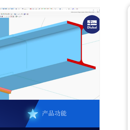
寻找理想工作
随时获得专家帮助。享受免费的
我们的专职工程师随时随地为
研讨会，以及针对服务合同专
的帮助。
面向学生的免费结
加入工程软件的全球领导者，
快速找到答案
探索新功能
全球已有数千名学生受益于Dlu
找到有关Dlubal软件的常见
受免费访问、培训和专家支持
常见问题以快速解决问题。
获取支持
联系支持
查看职位空缺
Dlubal API
免费获取许可证书
Dlubal 的新 API 服务 (gR
查看常见问题
C# 的结构分析软件灵活接口，可
列。
地理分区工具
使用 API 开始
Dlubal 在线服务提供分区
数据。
检查荷载区域