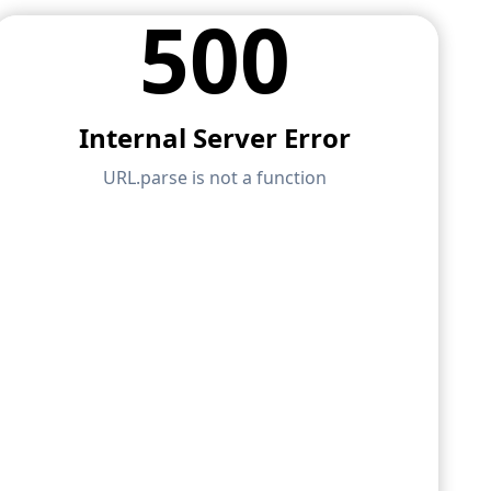
 AI 协助、电子邮件支持、在线
您提供建模、设计和技术挑战方面
业用户的高级服务。
API 文档
构分析软件
将您的职业生涯提升到新的高度。
索引
bal软件。在整个学习过程中，享
开始使用
问题的快速答案。搜索或筛选数百个
。
应用
模型对象
订阅与价格
示例
PC) 为您提供了一个基于 Python 和
以直接访问整个 Dlubal 产品系
地图，可快速确定雪荷载、风速和地震