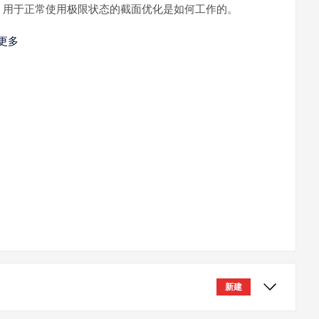
，用于正常使用极限状态的截面优化是如何工作的。
更多
新建
文章通过两个例子展示了如何通过定义全局参数和Dlubal