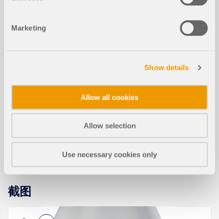
VBA 中的 WebService API 教程
Marketing
按ACI的矩形独立基础设计在RFEM 6
新建
中
Show details
Allow all cookies
Effect of surrounding structures on t
he aerodynamic response of tensile
新建
membrane structures
Allow selection
Webservice 是机器或程序之间的一种通信。由于这种
通信是通过网络提供的，因此任何可以通过 HTTP 协
Use necessary cookies only
议发送和接收字符串的程序都可以使用。RFEM 6 和
RSTAB 9 提供了一个基于这些跨平台 Webservices 的
接口。本教程将通过 VBA 编程语言展示基础知识。
截图
了解更多
现在可以使用“混凝土基础”模块按照 ACI 318 [1] 和