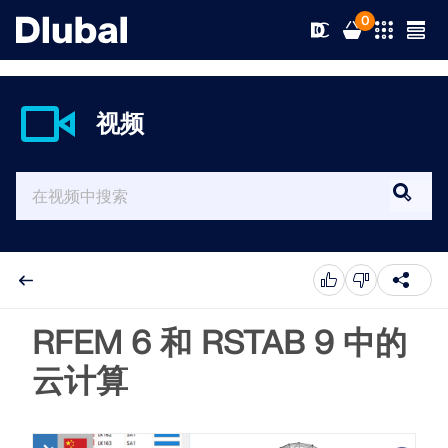
0
视频
解决方案
产品
行业
支持
应用领域
RFEM 6
新闻
规范
支持
RFEM 6 和 RSTAB 9 中的
满足您所有项目需求的有限元分析软件
云计算
资源
在线服务
培训
最新消息
更多信息
教育
服务
培训
完整版下载