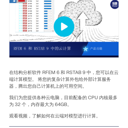
模块
光伏支架的结构设计
公司
销售
活动
德儒巴免费专区
在线学习
Dlubal Software 帮助您创建和验证任何太阳能安装系
附加分析
统。在单一环境中高效地处理钢、铝和混凝土结构。
动力分析
职业发展
AI 支持助理
示例
学生与学校
关于我们
特殊解决方案
探索工具
通过网课深入掌握工程技巧
设计
网店
文档
知识平台
联系我们
招贤纳士
加入行业领导者，探索结构工程和软件的解决方案。通
连接
免费支持与服务
过我们的现场课程提升您的技能！
参考
信息娱乐
参考
职位
需要帮助吗？访问免费的支持选项，包括全天候人工智
查看下场网课
能协助、电子邮件支持和网络研讨会。
在结构分析软件 RFEM 6 和 RSTAB 9 中，您可以在云
90天免费试用
我们的客户
团队
端计算模型。 将您的复杂计算外包给外部计算服务
RSTAB 9
了解更多
免费下载模型
RFEM 6 初学者入门
器，腾出您自己计算机上的可用空间。
为什么选择 Dlubal？
经典的杆件结构分析软件
探索数以千计的现成结构模型。下载、调整并用作模
借助 RFEM 6 开始您的第一步，发现您可以多快进行建
我们为您提供各种云电脑，目前配备的 CPU 内核最多
板，以加速设计流程。
模和计算。通过附加组件进行自定义，以获得更多可能
合作共赢
为 32 个，内存最大为 64GB。
登录到您的帐户
更多信息
性。
了解世界各地的顶尖工程师如何信任我们的解决方案，
注册成为 Dlubal 软件公司外部网用户，畅享软件资
观看视频，了解如何在云端对模型进行计算。
发现模型
以提升他们的项目。
与我们一起构建您的未来
源，独享个性化数据。
开始使用
模块
揭示我们的团队如何塑造工程的未来。体验创新、成长