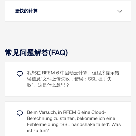
更快的计算
常见问题解答(FAQ)
Die Eingabe des Modells und der Belastungen
erfolgt wie gewohnt in der Oberfläche von
RFEM/RSTAB.
我想在 RFEM 6 中启动云计算。但程序提示错
用户可以通过在计算菜单中选择云计算来启动云计
误信息“文件上传失败，错误：SSL 握手失
算。 然后，你可以为该任务选择合适的虚拟机并开始
败”。这是什么意思？
计算。
您是否必须在模型中计算多个荷载组合？ 然后并行启
将计算外包给云计算服务器
程序启动后，会从该映像生成虚拟机，计算服务器在
动多个求解器（每个内核一个），分别计算一个荷载
该虚拟机上启动。 然后接管文件的计算。
也可以计算包含风洞模拟荷载工况的模型
Beim Versuch, in RFEM 6 eine Cloud-
组合。 这样可以更好地利用内核，从而提高计算速
Berechnung zu starten, bekomme ich eine
可选择不同的高性能计算服务器
度。
在外部网中可以监控计算任务的进行。
Fehlermeldung "SSL handshake failed". Was
外部网中的所有计算任务一目了然
ist zu tun?
了解更多
了解更多