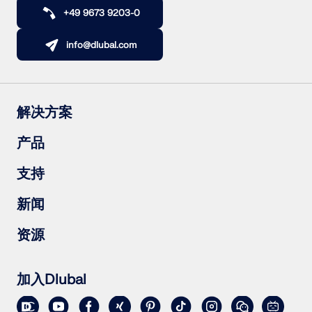
+49 9673 9203-0
info@dlubal.com
解决方案
钢筋混凝土结构
产品
钢结构
木结构
RFEM 6
支持
钢结构节点
RSTAB 9
RSECTION 1
常见问题（FAQs）
新闻
RWIND 3
提出具体问题
雪荷载、风速和地震荷载图
订阅新闻简报
资源
联系销售团队
最新资讯
活动汇总
下载完整版试用
在线培训
上传客户项目
加入Dlubal
客户项目
在线手册