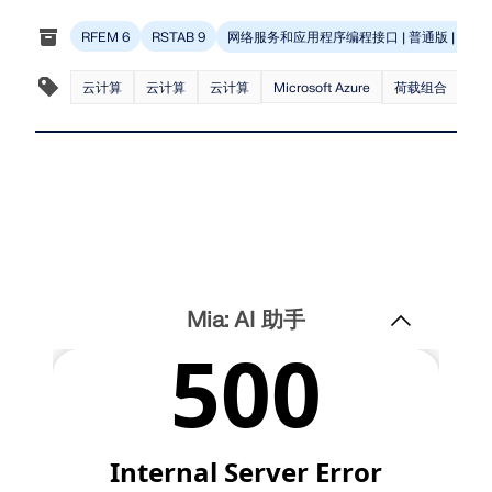
Dlubal API
查看客户项目
和激动人心的挑战。
附加分析
网络服务和应用程序编程接口 | 普通版 | 订阅 |
RFEM 6
RSTAB 9
Dlubal 的新 API 服务 (gRPC) 为您提供了一个基于
登录
Python 和 C# 的结构分析软件灵活接口，可以直接访问
动力分析
您的职业机会
整个 Dlubal 产品系列。
云计算
云计算
云计算
荷载组合
工
Microsoft Azure
特殊解决方案
创建账户
释放创新力量
设计
使用 API 开始
探索旨在提升您的工程工作流程的尖端工具和增强功
快速找到答案
能。
找到有关Dlubal软件的常见问题的快速答案。搜索或筛
探索新功能
选数百个常见问题以快速解决问题。
RSECTION 1
中文(简体)
用户自定义截面计算
查看常见问题
Dlubal 自由区
Mia: AI 助手
面向学生的免费结构分析软件
更多信息
随时获得专家帮助。享受免费的 AI 协助、电子邮件支
持、在线研讨会，以及针对服务合同专业用户的高级服
全球已有数千名学生受益于Dlubal软件。在整个学习过
认识专家
务。
程中，享受免费访问、培训和专家支持。
我们的专职工程师随时随地为您提供建模、设计和技术
挑战方面的帮助。
寻找理想工作
获取支持
免费获取许可证书
RWIND 3
加入工程软件的全球领导者，将您的职业生涯提升到新