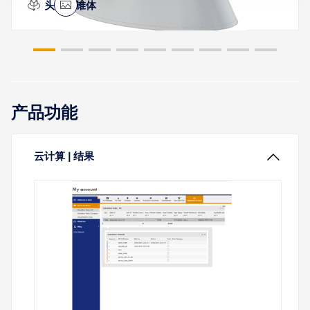
截头椭圆锥体
IBC [2] 进行独立基础的设计。 本文演示了如何在
RFEM 6 中建模一个矩形独立基础，并将设计结果与
张拉膜结构的气动性能高度依赖于其周围环境。与孤
ACI 混凝土设计手册 [3] 中的参考示例进行了比较。
立结构不同，位于城区或密集建筑环境中的膜结构顶
盖会受到邻近建筑物和障碍物产生的复杂气流模式的
了解更多
影响。这些周围结构可显著改变局部风场，导致风
压、气动力和结构变形发生显著变化。
产品功能
了解更多
云计算 | 结果