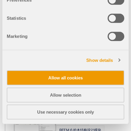
Preferences
RFEM/RSTAB 还提供了一系
列的用于分析火灾情况的功
能。 程序可以自动生成抗火设
Statistics
计中偶然设计状况的荷载和结
果组合。 要设计的具有相应内
力的杆件是直接从
Marketing
RFEM/RSTAB 导入的。 此
外，关于材料和截面的所有信
息也会被存储。 您不需要'做任
何其他事情。
Show details
用户可以在杆件和面的抗火承
载力配置中定义与抗火设计相
Allow all cookies
关的参数。 并且可以进行进一
步的详细设置，例如在火灾环
境中对所有面的定义。
Allow selection
Use necessary cookies only
基本
002374
RFEM 6 的木结构设计模块