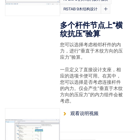
模块
光伏支架的结构设计
RSTAB 9木结构设计
公司
销售
活动
德儒巴免费专区
在线学习
Dlubal Software 帮助您创建和验证任何太阳能安装系
附加分析
统。在单一环境中高效地处理钢、铝和混凝土结构。
多个杆件节点上“横
动力分析
职业发展
AI 支持助理
示例
学生与学校
关于我们
纹抗压”验算
特殊解决方案
探索工具
通过网课深入掌握工程技巧
您可以选择考虑相邻杆件的内
设计
网店
文档
知识平台
联系我们
招贤纳士
力，进行“垂直于木纹方向的压
加入行业领导者，探索结构工程和软件的解决方案。通
应力”验算。
连接
免费支持与服务
过我们的现场课程提升您的技能！
参考
信息娱乐
参考
职位
需要帮助吗？访问免费的支持选项，包括全天候人工智
一旦定义了直接设计支座，相
查看下场网课
能协助、电子邮件支持和网络研讨会。
应的选项卡便可用。在其中，
90天免费试用
您可以选择是否考虑连接杆件
我们的客户
团队
的内力。仅会产生“垂直于木纹
RSTAB 9
了解更多
免费下载模型
RFEM 6 初学者入门
方向的压应力”的内力组件会被
为什么选择 Dlubal？
考虑。
经典的杆件结构分析软件
探索数以千计的现成结构模型。下载、调整并用作模
借助 RFEM 6 开始您的第一步，发现您可以多快进行建
板，以加速设计流程。
模和计算。通过附加组件进行自定义，以获得更多可能
合作共赢
观看说明视频
登录到您的帐户
更多信息
性。
了解世界各地的顶尖工程师如何信任我们的解决方案，
注册成为 Dlubal 软件公司外部网用户，畅享软件资
发现模型
以提升他们的项目。
与我们共创未来
源，独享个性化数据。
开始使用
模块
揭示我们的团队如何塑造工程的未来。体验创新、成长