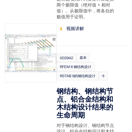
联系支持
数值风洞 CFD 软件
两个极限值（绝对值 + 相对
值）。从极限值中，将各自的
极值用于证明。
更多信息
视频讲解
Dlubal 应用程序编程接口
基本
002942
RFEM 6 钢结构设计
您通往参数化建模和自动化的大门
RSTAB 9的钢结构设计
了解 API
钢结构、钢结构节
点、铝合金结构和
API 文档
木结构设计结果的
生命周期
索引
开始使用
对于钢结构设计、钢结构节点
设计、铝合金结构设计和木结