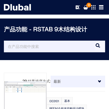
0
产品功能 - RSTAB 9木结构设计
解决方案
产品
行业
支持
应用领域
RFEM 6
新闻
规范
支持
29
结果
排序方式:
满足您所有项目需求的有限元分析软件
资源
在线服务
培训
最新消息
更多信息
基本
003101
教育
服务
培训
完整版下载
RFEM 6 的木结构设计模块