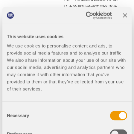
抗火验算时考虑不同的有效
长度
可选'横纹受压'设计
在 RFEM/RSTAB 中集成了
图形结果显示功能，例如 B.
This website uses cookies
设计利用率
We use cookies to personalise content and ads, to
计算结果完全集成到
provide social media features and to analyse our traffic.
RFEM/RSTAB 计算书中
We also share information about your use of our site with
our social media, advertising and analytics partners who
may combine it with other information that you’ve
provided to them or that they’ve collected from your use
基本
002373
of their services.
RFEM 6 的木结构设计模块
RSTAB 9木结构设计
Consent
Necessary
Selection
木结构设计 | 抗火
验算 | 输入