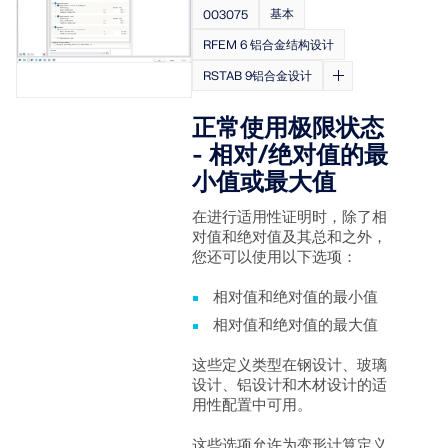
Dlubal API
基本
003075
查看客户项目
和激动人心的挑战。
附加分析
Dlubal 的新 API 服务 (gRPC) 为您提供了一个基于
RFEM 6 铝合金结构设计
登录
Python 和 C# 的结构分析软件灵活接口，可以直接访问
动力分析
RSTAB 9铝合金设计
整个 Dlubal 产品系列。
特殊解决方案
创建账户
释放创新力量
正常使用极限状态
设计
使用 API 开始
- 相对/绝对值的最
探索旨在提升您的工程工作流程的尖端工具和增强功
快速找到答案
能。
小值或最大值
找到有关Dlubal软件的常见问题的快速答案。搜索或筛
在进行适用性证明时，除了相
探索新功能
选数百个常见问题以快速解决问题。
RSECTION 1
对值和绝对值及其总和之外，
中文(简体)
您还可以使用以下选项：
用户自定义截面计算
查看常见问题
Dlubal 自由区
相对值和绝对值的最小值
面向学生的免费结构分析软件
更多信息
随时获得专家帮助。享受免费的 AI 协助、电子邮件支
相对值和绝对值的最大值
寻找理想工作
持、在线研讨会，以及针对服务合同专业用户的高级服
全球已有数千名学生受益于Dlubal软件。在整个学习过
认识专家
务。
程中，享受免费访问、培训和专家支持。
这些定义类型在钢设计、玻璃
加入工程软件的全球领导者，将您的职业生涯提升到新
我们的专职工程师随时随地为您提供建模、设计和技术
设计、铝设计和木材设计的适
的高度。
挑战方面的帮助。
用性配置中可用。
获取支持
免费获取许可证书
RWIND 3
这些选项允许为变形计算定义
查看职位空缺