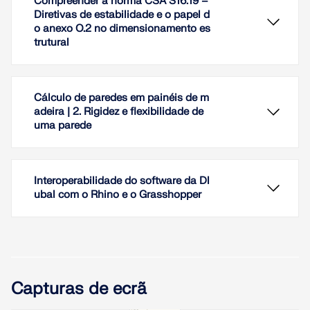
Compreender a norma CSA S16:19 –
Diretivas de estabilidade e o papel d
o anexo O.2 no dimensionamento es
trutural
Cálculo de paredes em painéis de m
adeira | 2. Rigidez e flexibilidade de
uma parede
Interoperabilidade do software da Dl
ubal com o Rhino e o Grasshopper
A estabilidade da estrutura não é um fenómeno
novo quando se refere ao dimensionamento de
O cálculo de painéis de madeira é realizado em
Capturas de ecrã
aço. A norma de dimensionamento de aço
sistemas de estruturas de barras ou de superfícies
canadiana CSA S16 e a versão mais recente de
simplificados. Este artigo descreve como