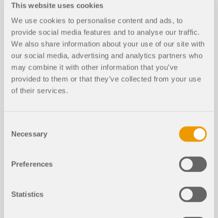
Ir para os modelos
This website uses cookies
We use cookies to personalise content and ads, to
9463x
1380x
provide social media features and to analyse our traffic.
We also share information about your use of our site with
our social media, advertising and analytics partners who
Pavilhão de aço
may combine it with other information that you’ve
provided to them or that they’ve collected from your use
of their services.
Consent
Necessary
Artigos da base de dados de conhe
Selection
cimento
Preferences
Influência da rigidez à flexão de cab
os
Statistics