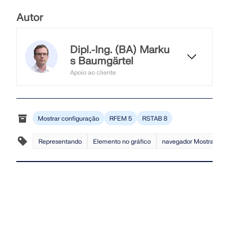
SABER MAIS
Autor
Dipl.-Ing. (BA) Marku
s Baumgärtel
Apoio ao cliente
O Eng. Baumgärtel presta apoio a
clientes da Dlubal Software.
Mostrar configuração
RFEM 5
RSTAB 8
Representando
Elemento no gráfico
navegador Mostrar
Ferramenta de Zona Geo
O serviço online da Dlubal fornece mapas de zonas
para a determinação rápida de cargas de neve,
velocidades do vento e dados sísmicos.