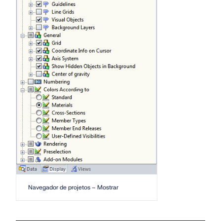
Documentação da API
Índice
Primeiros passos
Aplicações
Objetos de modelo
Assinaturas e preços
Exemplos
AEF para ligações de aço
Projete e analise conexões de aço utilizando
CBFEM, de acordo com EN 1993‑1‑8 e AISC 360,
Navegador de projetos – Mostrar
totalmente integrado no RFEM 6 para fluxos de
trabalho estruturais mais rápidos e precisos.