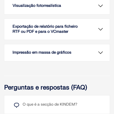
Visualização fotorrealística
Exportação de relatório para ficheiro
RTF ou PDF e para o VCmaster
Impressão em massa de gráficos
Perguntas e respostas (FAQ)
Devido à visualização fotorrealística dos modelos
em representações 3D, é garantida de imediato
uma verificação dos dados de entrada. A exibição
O que é a secção de KINDEM?
das cores pode ser ajustada livremente e guardada
separadamente para o monitor e para a impressão.