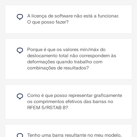
Ler mais
A licença de software não está a funcionar.
O que posso fazer?
A saída no relatório pode ser gerada em diferentes
idiomas: alemão, inglês, francês, italiano, espanhol,
O modelo, o carregamento e os resultados podem
russo, tcheco, polonês, húngaro, eslovaco,
ser imprimidos em série. O programa cria vários
português e holandês.
gráficos vistos de diferentes direções a serem
Porque é que os valores mín/máx do
especificadas. Por exemplo, é possível imprimir
Outros idiomas podem ser criados pelo próprio
deslocamento total não correspondem às
todos os esforços internos numa vista isométrica
usuário.
deformações quando trabalho com
através de um clique com o rato.
combinações de resultados?
Textos adicionais podem ser importados como
arquivos RTF. A numeração das páginas também é
Ler mais
configurável, permitindo, por exemplo, a utilização
de prefixos. Além disso, o relatório pode ser
Como é que posso representar graficamente
exportado para um arquivo RTF ou PDF, bem como
os comprimentos efetivos das barras no
para o VCmaster.
RFEM 5/RSTAB 8?
Ler mais
Tenho uma barra resultante no meu modelo,