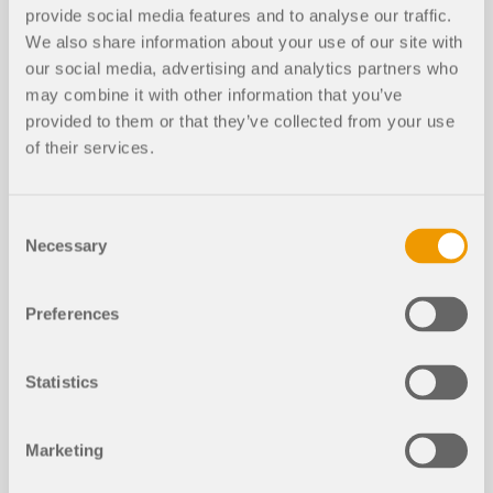
provide social media features and to analyse our traffic.
Halle en acier
We also share information about your use of our site with
our social media, advertising and analytics partners who
may combine it with other information that you’ve
provided to them or that they’ve collected from your use
of their services.
Articles de la base de connaissance
Consent
Necessary
Selection
Influence de la rigidité en flexion des
Preferences
câbles
Statistics
Marketing