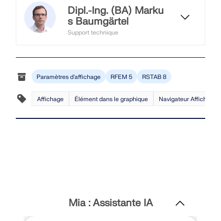
Dipl.-Ing. (BA) Marku
s Baumgärtel
EN SAVOIR PLUS
Support technique
M. Baumgärtel fournit un support
technique aux clients de Dlubal
Software.
Paramètres d'affichage
RFEM 5
RSTAB 8
Affichage
Élément dans le graphique
Navigateur Afficher
Outil de zone géographique
Le service en ligne Dlubal fournit des cartes de
Mia : Assistante IA
zones pour la détermination rapide des charges de
neige, des vitesses de vent et des données