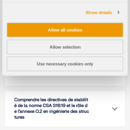
Show details
Allow all cookies
Cet article présente et explique l'influence de la
Allow selection
rigidité en flexion des câbles sur leurs efforts
internes. Cet article donne également des conseils
pour réduire cette influence.
Use necessary cookies only
Lire la suite
Comprendre les directives de stabilit
é de la norme CSA S16:19 et le rôle d
e l’annexe O.2 en ingénierie des struc
tures