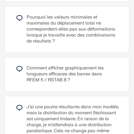
imprimés en série. Les graphiques peuvent être
polonais, hongrois, slovaque, portugais et
générés à cet effet avec de différentes orientations
néerlandais.
préalablement définies. Par exemple, il est possible
Pourquoi les valeurs minimales et
avec un clic d'imprimer les efforts internes en vue
D’autres langues peuvent être définies par
maximales du déplacement total ne
isométrique.
l’utilisateur.
correspondent-elles pas aux déformations
lorsque je travaille avec des combinaisons
Des textes supplémentaires peuvent être importés
Lire la suite
de résultats ?
au format RTF. La numérotation des pages est
également configurable, permettant par exemple
d'utiliser des préfixes. De plus, le journal peut être
exporté sous forme de fichier RTF ou PDF ainsi
Comment afficher graphiquement les
que dans VCmaster.
longueurs efficaces des barres dans
RFEM 5 / RSTAB 8 ?
Lire la suite
J’ai une poutre résultante dans mon modèle,
mais la distribution du moment fléchissant
est uniquement linéaire. En raison de la
charge, je m’attendrais à une distribution
parabolique. Cela ne change pas même