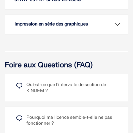
Impression en série des graphiques
Foire aux Questions (FAQ)
Grâce à la visualisation photoréaliste du modèle
dans le rendu 3D, un contrôle immédiat est
toujours possible. Les couleurs d’affichage peuvent
Qu’est-ce que l’intervalle de section de
être librement ajustées et enregistrées séparément
KINDEM ?
pour l’écran et l’impression.
Lire la suite
Pourquoi ma licence semble-t-elle ne pas
Les résultats du rapport d'impression peuvent être
fonctionner ?
paramétrés dans différentes langues : allemand,
Le modèle, les charges et les résultats peuvent être
anglais, français, italien, espagnol, russe, tchèque,