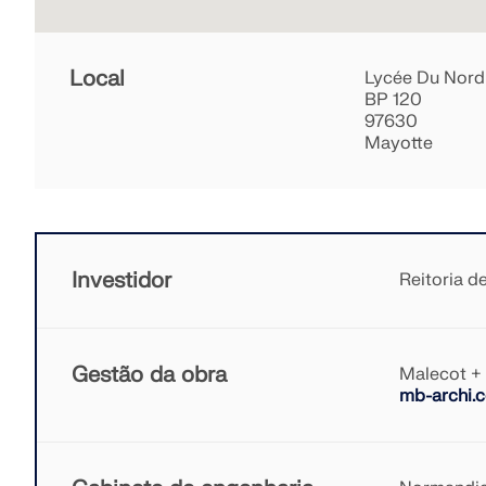
Local
Lycée Du Nord
BP 120
97630
Mayotte
Investidor
Reitoria d
Gestão da obra
Malecot + 
mb-archi.