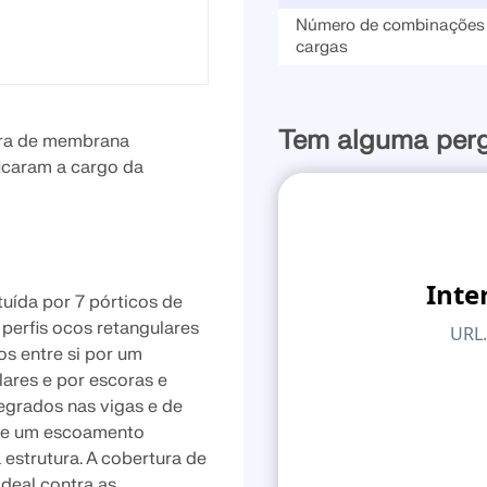
Número de combinações
cargas
VERIFICAR ZONAS DE 
Tem alguma per
tura de membrana
ficaram a cargo da
tuída por 7 pórticos de
 perfis ocos retangulares
os entre si por um
lares e por escoras e
tegrados nas vigas e de
mite um escoamento
 estrutura. A cobertura de
deal contra as