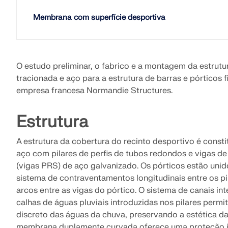
Membrana com superfície desportiva
SABER MAIS
O estudo preliminar, o fabrico e a montagem da estru
Produtos desatualizados
tracionada e aço para a estrutura de barras e pórticos 
empresa francesa Normandie Structures.
Estrutura
A estrutura da cobertura do recinto desportivo é consti
aço com pilares de perfis de tubos redondos e vigas de
(vigas PRS) de aço galvanizado. Os pórticos estão unid
sistema de contraventamentos longitudinais entre os pi
arcos entre as vigas do pórtico. O sistema de canais in
calhas de águas pluviais introduzidas nos pilares per
discreto das águas da chuva, preservando a estética da
membrana duplamente curvada oferece uma proteção i