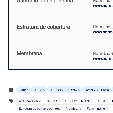
Gabinete de engenharia
Normandie
www.norma
Estrutura de cobertura
Normandie
www.norman
Membrana
Normandie
www.norman
França
RFEM 5
RF-FORM-FINDING 5
RWIND 3 – Basic
ACS Production
RFEM 5
RF-FORM-FINDING
RF-STEEL 
Estrutura de barras e pórticos
Membrana
Form-finding