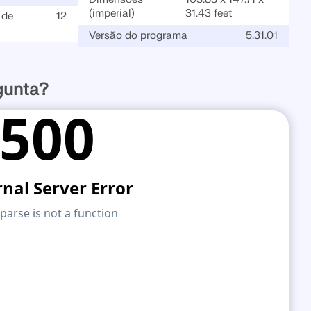
(imperial)
31.43 feet
 de
12
Versão do programa
5.31.01
CARGA
gunta?