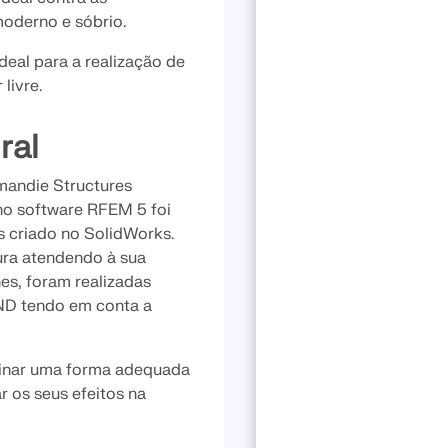
oderno e sóbrio.
eal para a realização de
livre.
ral
mandie Structures
no software RFEM 5 foi
s criado no SolidWorks.
ura atendendo à sua
es, foram realizadas
IND tendo em conta a
inar uma forma adequada
r os seus efeitos na