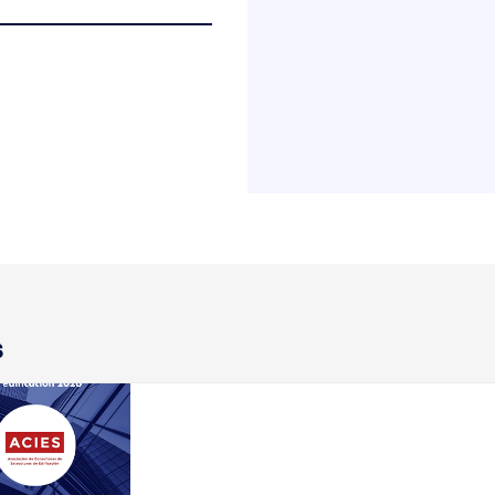
s
-11-17
ONFERÊNCIA