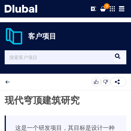
0
客户项目
解决方案
产品
行业
支持
应用领域
RFEM 6
新闻
规范
支持
现代穹顶建筑研究
满足您所有项目需求的有限元分析软件
资源
在线服务
培训
最新消息
更多信息
教育
这是一个研发项目，其目标是设计一种
服务
培训
完整版下载