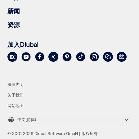
RSTAB 9
RSECTION 1
常见问题（FAQs）
新闻
RWIND 3
提出具体问题
雪荷载、风速和地震荷载图
订阅新闻简报
资源
联系销售团队
最新资讯
活动汇总
下载完整版试用
在线培训
上传客户项目
加入Dlubal
客户项目
在线手册
法律声明
关于我们
网站地图
中文(简体)
© 2001-2026 Dlubal Software GmbH | 版权所有