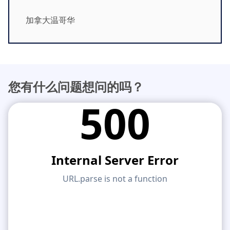
应用
模型对象
加拿大温哥华
订阅与价格
示例
您有什么问题想问的吗？
钢节点有限元分析
使用CBFEM设计和分析钢连接，符合EN 1993‑1‑8和
AISC 360标准，完全集成在RFEM 6中，以加快和提高
结构工作的准确性。
了解更多