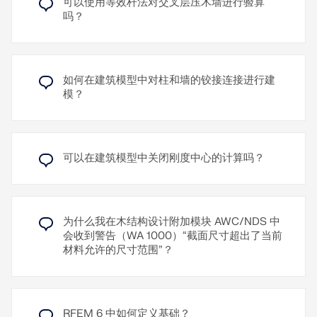
可以使用等效杆法对交叉层压木墙进行验算
您可以计算单个墙体或整体三维结构（包括混合结
吗？
构）。建模时会自动生成立柱、梁、覆面板及连接。
借助 RFEM 6 和木结构设计模块，您可以对骨架墙板
当按美国规范进行设计时，将根据 SDPWS 考虑针对
进行设计，从而按照以下规范设计覆面板：
钉接模式的非线性滑移曲线。
Zum Erklärvideo
EN 1995（欧洲规范）
您可以选择考虑相邻杆件的内力，进行“垂直于木纹方
如何在建筑模型中对柱和墙的铰接连接进行建
SIA 265（瑞士规范）
向的压应力”验算。
了解更多
模？
NTC（意大利规范）
待设计的构件通过骨架墙板进行分配。系统将对其中
一旦定义了直接设计支座，相应的选项卡便可用。在
定义的杆件、覆面板和紧固件进行验算。与往常一
其中，您可以选择是否考虑连接杆件的内力。仅会产
样，利用率结果可以图形方式或在详细验算中显示，
生“垂直于木纹方向的压应力”的内力组件会被考虑。
同时也可以查看结果曲线。
可以在建筑模型中关闭刚度中心的计算吗？
观看说明视频
观看说明视频
了解更多
了解更多
为什么我在木结构设计附加模块 AWC/NDS 中
会收到警告（WA 1000）“截面尺寸超出了当前
材料允许的尺寸范围”？
RFEM 6 中如何定义基础？