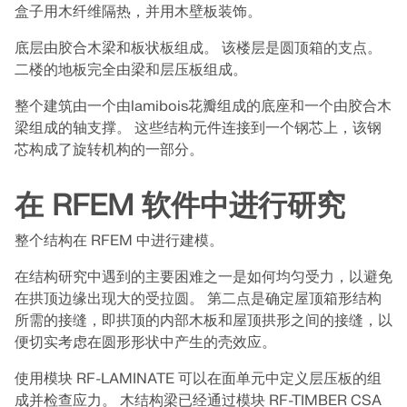
Dlubal API
盒子用木纤维隔热，并用木壁板装饰。
查看客户项目
和激动人心的挑战。
附加分析
Dlubal 的新 API 服务 (gRPC) 为您提供了一个基于
登录
底层由胶合木梁和板状板组成。 该楼层是圆顶箱的支点。
Python 和 C# 的结构分析软件灵活接口，可以直接访问
动力分析
您的职业机会
二楼的地板完全由梁和层压板组成。
整个 Dlubal 产品系列。
特殊解决方案
创建账户
释放创新力量
整个建筑由一个由lamibois花瓣组成的底座和一个由胶合木
设计
使用 API 开始
梁组成的轴支撑。 这些结构元件连接到一个钢芯上，该钢
探索旨在提升您的工程工作流程的尖端工具和增强功
芯构成了旋转机构的一部分。
快速找到答案
能。
找到有关Dlubal软件的常见问题的快速答案。搜索或筛
在 RFEM 软件中进行研究
探索新功能
选数百个常见问题以快速解决问题。
RSECTION 1
中文(简体)
整个结构在 RFEM 中进行建模。
用户自定义截面计算
查看常见问题
Dlubal 自由区
面向学生的免费结构分析软件
在结构研究中遇到的主要困难之一是如何均匀受力，以避免
更多信息
随时获得专家帮助。享受免费的 AI 协助、电子邮件支
在拱顶边缘出现大的受拉圆。 第二点是确定屋顶箱形结构
持、在线研讨会，以及针对服务合同专业用户的高级服
全球已有数千名学生受益于Dlubal软件。在整个学习过
认识专家
所需的接缝，即拱顶的内部木板和屋顶拱形之间的接缝，以
务。
程中，享受免费访问、培训和专家支持。
我们的专职工程师随时随地为您提供建模、设计和技术
便切实考虑在圆形形状中产生的壳效应。
挑战方面的帮助。
寻找理想工作
获取支持
免费获取许可证书
使用模块 RF-LAMINATE 可以在面单元中定义层压板的组
RWIND 3
加入工程软件的全球领导者，将您的职业生涯提升到新
成并检查应力。 木结构梁已经通过模块 RF-TIMBER CSA