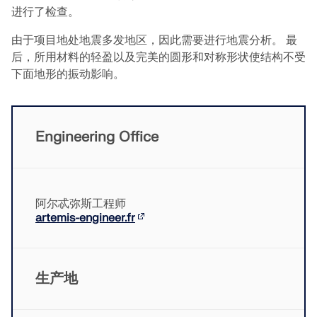
联系支持
的高度。
数值风洞 CFD 软件
进行了检查。
由于项目地处地震多发地区，因此需要进行地震分析。 最
查看职位空缺
更多信息
后，所用材料的轻盈以及完美的圆形和对称形状使结构不受
下面地形的振动影响。
Dlubal 应用程序编程接口
Engineering Office
您通往参数化建模和自动化的大门
了解 API
阿尔忒弥斯工程师
artemis-engineer.fr
API 文档
索引
生产地
开始使用