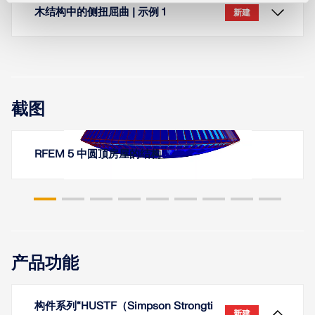
木结构中的侧扭屈曲 | 示例 1
新建
截图
对于挠度验算、垂直于纤维方向受压验算以及考虑剪
力折减，RFEM 6 和 RSTAB 9 中的设计支座具有特别
重要的意义。它们用于将杆件或杆件组划分为各段，
细长的弯曲梁具有较大的 h/b 比，当沿弱轴受载时，
RFEM 5 中圆顶房屋的结构
以进行挠度验算，并用于定义“垂直于纤维方向受压”验
容易出现稳定性问题。这是由于受压翼缘发生侧向屈
算以及剪力削弱的边界条件。
曲所致。
了解更多
了解更多
在文章《木结构中的弯扭屈曲 | 理论》中，阐述了用于
分析确定临界弯矩 M
或临界弯应力 σ
的理论背
crit
crit
产品功能
景，这些参数用于判定弯曲构件的侧倾。在以下文章
中，将通过实例验证解析解与特征值分析结果的一致
性。
构件系列“HUSTF（Simpson Strongti
新建