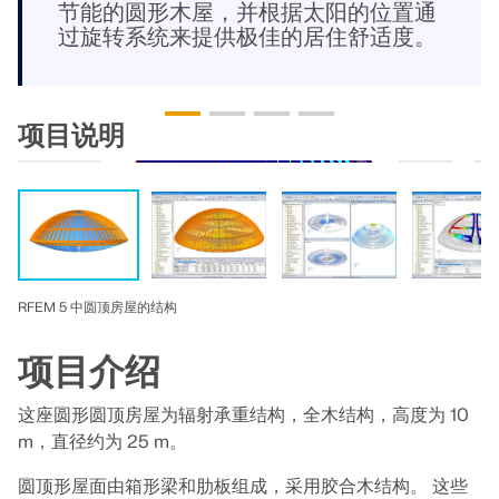
节能的圆形木屋，并根据太阳的位置通
模块
光伏支架的结构设计
过旋转系统来提供极佳的居住舒适度。
公司
销售
活动
德儒巴免费专区
在线学习
Dlubal Software 帮助您创建和验证任何太阳能安装系
附加分析
统。在单一环境中高效地处理钢、铝和混凝土结构。
动力分析
职业发展
AI 支持助理
示例
学生与学校
关于我们
项目说明
特殊解决方案
探索工具
通过网课深入掌握工程技巧
设计
网店
文档
知识平台
联系我们
招贤纳士
加入行业领导者，探索结构工程和软件的解决方案。通
连接
免费支持与服务
过我们的现场课程提升您的技能！
参考
信息娱乐
参考
职位
需要帮助吗？访问免费的支持选项，包括全天候人工智
查看下场网课
能协助、电子邮件支持和网络研讨会。
90天免费试用
我们的客户
团队
RFEM 5 中圆顶房屋的结构
RSTAB 9
了解更多
免费下载模型
RFEM 6 初学者入门
为什么选择 Dlubal？
项目介绍
经典的杆件结构分析软件
探索数以千计的现成结构模型。下载、调整并用作模
借助 RFEM 6 开始您的第一步，发现您可以多快进行建
板，以加速设计流程。
模和计算。通过附加组件进行自定义，以获得更多可能
合作共赢
登录到您的帐户
这座圆形圆顶房屋为辐射承重结构，全木结构，高度为 10
更多信息
性。
了解世界各地的顶尖工程师如何信任我们的解决方案，
m，直径约为 25 m。
注册成为 Dlubal 软件公司外部网用户，畅享软件资
发现模型
以提升他们的项目。
与我们一起构建您的未来
源，独享个性化数据。
开始使用
圆顶形屋面由箱形梁和肋板组成，采用胶合木结构。 这些
模块
揭示我们的团队如何塑造工程的未来。体验创新、成长